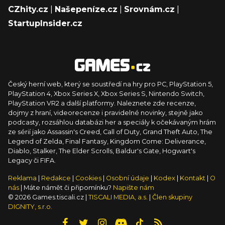
CZhity.cz
|
Našepeníze.cz
|
Srovnám.cz
|
StartupInsider.cz
Český herní web, který se soustředí na hry pro PC, PlayStation 5,
PlayStation 4, Xbox Series X, Xbox Series S, Nintendo Switch,
PlayStation VR2 a další platformy. Naleznete zde recenze,
dojmy z hraní, videorecenze i pravidelné novinky, stejně jako
podcasty, rozsáhlou databázi her a speciály k očekávaným hrám
ze sérií jako Assassin's Creed, Call of Duty, Grand Theft Auto, The
Legend of Zelda, Final Fantasy, Kingdom Come: Deliverance,
Diablo, Stalker, The Elder Scrolls, Baldur's Gate, Hogwart's
Legacy či FIFA.
Reklama
|
Redakce
|
Cookies
|
Osobní údaje
|
Kodex
|
Kontakt
|
O
nás
| Máte námět či připomínku?
Napište nám
© 2026 Games.tiscali.cz |
TISCALI MEDIA, a.s.
|
Člen skupiny
DIGNITY, s.r.o.