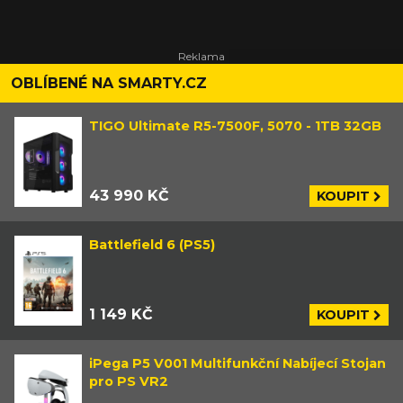
OBLÍBENÉ NA SMARTY.CZ
TIGO Ultimate R5-7500F, 5070 - 1TB 32GB
43 990 KČ
KOUPIT
Battlefield 6 (PS5)
1 149 KČ
KOUPIT
iPega P5 V001 Multifunkční Nabíjecí Stojan
pro PS VR2