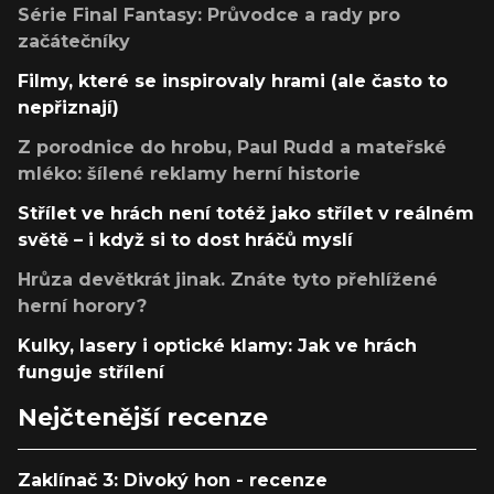
Série Final Fantasy: Průvodce a rady pro
začátečníky
Filmy, které se inspirovaly hrami (ale často to
nepřiznají)
Z porodnice do hrobu, Paul Rudd a mateřské
mléko: šílené reklamy herní historie
Střílet ve hrách není totéž jako střílet v reálném
světě – i když si to dost hráčů myslí
Hrůza devětkrát jinak. Znáte tyto přehlížené
herní horory?
Kulky, lasery i optické klamy: Jak ve hrách
funguje střílení
Nejčtenější recenze
Zaklínač 3: Divoký hon - recenze