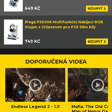
649 KČ
KOUPIT
iPega P5S006 Multifunkční Nabíjecí RGB
Stojan s Chlazením pro PS5 Slim bílý
749 KČ
KOUPIT
DOPORUČENÁ VIDEA
Endless Legend 2 - 1.0
Mafia: The Old Cou
Man of Honor Gam