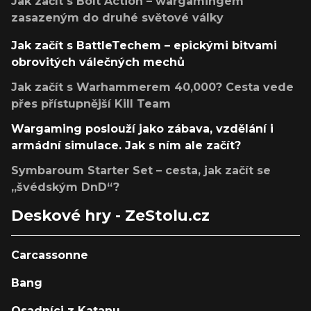
Jak začít s Bolt Action – wargamingem
zasazeným do druhé světové války
Jak začít s BattleTechem – epickými bitvami
obrovitých válečných mechů
Jak začít s Warhammerem 40,000? Cesta vede
přes přístupnější Kill Team
Wargaming poslouží jako zábava, vzdělání i
armádní simulace. Jak s ním ale začít?
Symbaroum Starter Set – cesta, jak začít se
„švédským DnD“?
Deskové hry - ZeStolu.cz
Carcassonne
Bang
Osadníci z Katanu