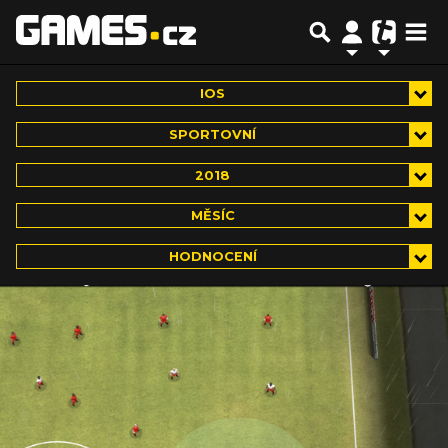
IOS
SPORTOVNÍ
2018
MĚSÍC
HODNOCENÍ