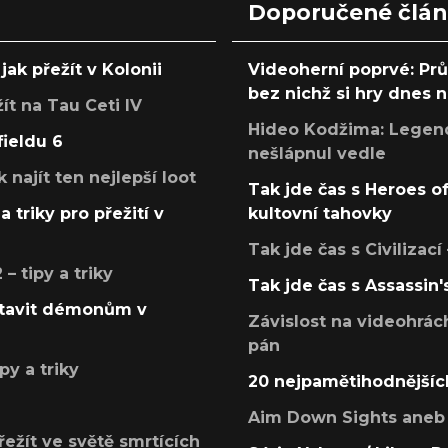
Doporučené člá
jak přežít v Kolonii
Videoherní poprvé: Pr
bez nichž si hry dnes
žít na Tau Ceti IV
Hideo Kodžima: Legendá
fieldu 6
nešlápnul vedle
k najít ten nejlepší loot
Tak jde čas s Heroes o
a triky pro přežití v
kultovní tahovky
Tak jde čas s Civilizací
 tipy a triky
Tak jde čas s Assassin'
postavit démonům v
Závislost na videohrác
pán
py a triky
20 nejpamětihodnějšíc
Aim Down Sights aneb 
přežít ve světě smrtících