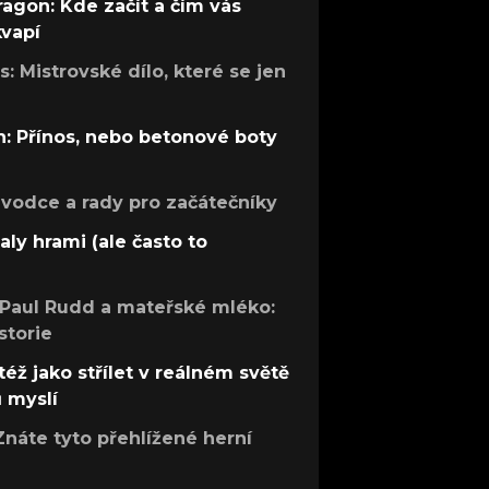
ragon: Kde začít a čím vás
kvapí
: Mistrovské dílo, které se jen
: Přínos, nebo betonové boty
růvodce a rady pro začátečníky
aly hrami (ale často to
 Paul Rudd a mateřské mléko:
storie
též jako střílet v reálném světě
ů myslí
Znáte tyto přehlížené herní