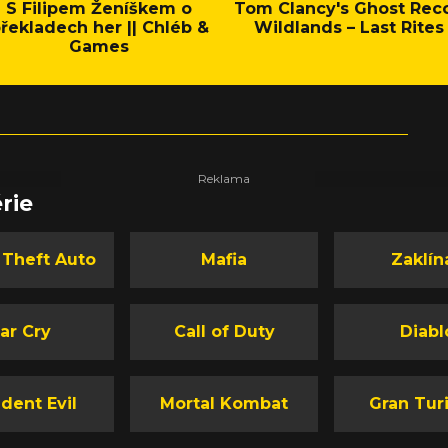
S Filipem Ženíškem o
Tom Clancy's Ghost Rec
řekladech her || Chléb &
Wildlands – Last Rites
Games
rie
 Theft Auto
Mafia
Zaklín
ar Cry
Call of Duty
Diabl
dent Evil
Mortal Kombat
Gran Tur