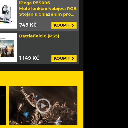
iPega P5S006
Multifunkční Nabíjecí RGB
Stojan s Chlazením pro
PS5 Slim bílý
749 KČ
KOUPIT
Battlefield 6 (PS5)
1 149 KČ
KOUPIT