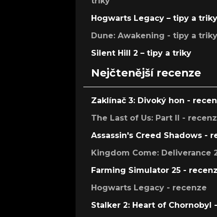
triky
Hogwarts Legacy – tipy a trik
Dune: Awakening - tipy a trik
Silent Hill 2 – tipy a triky
Nejčtenější recenze
Zaklínač 3: Divoký hon - rece
The Last of Us: Part II - recen
Assassin's Creed Shadows - 
Kingdom Come: Deliverance 2
Farming Simulator 25 - recen
Hogwarts Legacy - recenze
Stalker 2: Heart of Chornobyl 