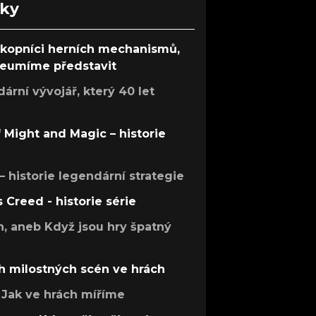
nky
ůkopníci herních mechanismů,
 neumíme představit
rní vývojář, který 40 let
f Might and Magic – historie
 – historie legendární strategie
s Creed - historie série
h, aneb Když jsou hry špatný
h milostných scén ve hrách
Jak ve hrách míříme