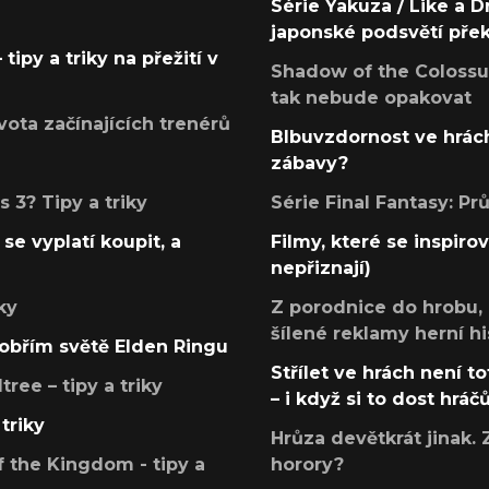
Série Yakuza / Like a D
japonské podsvětí pře
tipy a triky na přežití v
Shadow of the Colossus
tak nebude opakovat
ota začínajících trenérů
Blbuvzdornost ve hrách
zábavy?
 3? Tipy a triky
Série Final Fantasy: P
se vyplatí koupit, a
Filmy, které se inspirov
nepřiznají)
ky
Z porodnice do hrobu,
šílené reklamy herní hi
v obřím světě Elden Ringu
Střílet ve hrách není to
ree – tipy a triky
– i když si to dost hráč
triky
Hrůza devětkrát jinak. 
 the Kingdom - tipy a
horory?