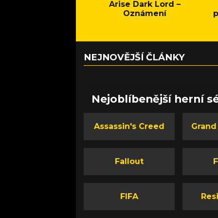
Arise Dark Lord –
Oznámení
p
NEJNOVĚJŠÍ ČLÁNKY
Nejoblíbenější herní sé
Assassin's Creed
Grand
Fallout
F
FIFA
Resi