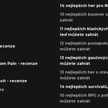
14 nejlepších her pro 
10 nejlepších boomer s
zahrát
11 nejlepších klasickýc
teď můžete zahrát
12 nejlepších postapoka
recenze
můžete zahrát
13 nejlepších gaučových
tom Pain - recenze
můžete zahrát
13 nejlepších her s ot
můžete zahrát
ach - recenze
14 nejlepších survivalů
ze
10 nejlepších RPG z poh
můžete zahrát