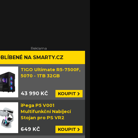
BLÍBENÉ NA SMARTY.CZ
TIGO Ultimate R5-7500F,
5070 - 1TB 32GB
43 990 KČ
KOUPIT
iPega P5 V001
Multifunkční Nabíjecí
Stojan pro PS VR2
649 KČ
KOUPIT