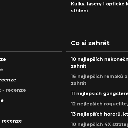
Kulky, lasery i optické
y
střílení
y
Co si zahrát
nze
10 nejlepších nekonečn
zahrát
ze
16 nejlepších remaků a
recenze
zahrát
 - recenze
11 nejlepších gangstere
ze
12 nejlepších roguelite
13 nejlepších hororů, k
- recenze
10 nejlepších 4X strate