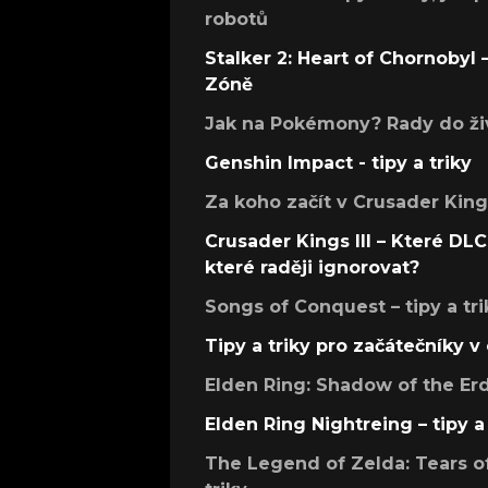
robotů
Stalker 2: Heart of Chornobyl – 
Zóně
Jak na Pokémony? Rady do živ
Genshin Impact - tipy a triky
Za koho začít v Crusader Kings
Crusader Kings III – Které DLC 
které raději ignorovat?
Songs of Conquest – tipy a tri
Tipy a triky pro začátečníky 
Elden Ring: Shadow of the Erdt
Elden Ring Nightreing – tipy a 
The Legend of Zelda: Tears of