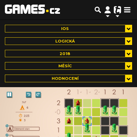
IOS
LOGICKÁ
2018
MĚSÍC
HODNOCENÍ