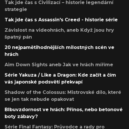
Tak jde čas s Civilizací – historie legendární
strategie
Tak jde čas s Assassin's Creed - historie série
Závislost na videohrách, aneb Když jsou hry
špatný pán
20 nejpamětihodnějších milostných scén ve
hrách
Aim Down Sights aneb Jak ve hrách míříme
Série Yakuza / Like a Dragon: Kde začít a čím
vás japonské podsvětí překvapí
Shadow of the Colossus: Mistrovské dílo, které
se jen tak nebude opakovat
Blbuvzdornost ve hrách: Přínos, nebo betonové
boty zábavy?
Série Final Fantasy: Průvodce a rady pro