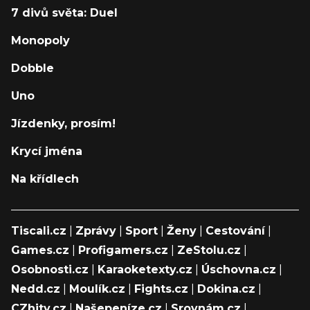
7 divů světa: Duel
Monopoly
Dobble
Uno
Jízdenky, prosím!
Krycí jména
Na křídlech
Tiscali.cz
|
Zprávy
|
Sport
|
Ženy
|
Cestování
|
Games.cz
|
Profigamers.cz
|
ZeStolu.cz
|
Osobnosti.cz
|
Karaoketexty.cz
|
Úschovna.cz
|
Nedd.cz
|
Moulík.cz
|
Fights.cz
|
Dokina.cz
|
CZhity.cz
|
Našepeníze.cz
|
Srovnám.cz
|