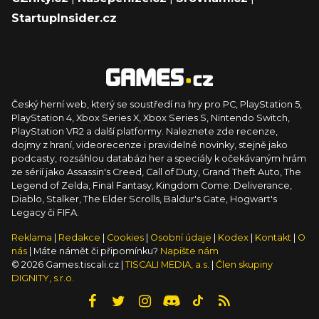
StartupInsider.cz
Český herní web, který se soustředí na hry pro PC, PlayStation 5,
PlayStation 4, Xbox Series X, Xbox Series S, Nintendo Switch,
PlayStation VR2 a další platformy. Naleznete zde recenze,
dojmy z hraní, videorecenze i pravidelné novinky, stejně jako
podcasty, rozsáhlou databázi her a speciály k očekávaným hrám
ze sérií jako Assassin's Creed, Call of Duty, Grand Theft Auto, The
Legend of Zelda, Final Fantasy, Kingdom Come: Deliverance,
Diablo, Stalker, The Elder Scrolls, Baldur's Gate, Hogwart's
Legacy či FIFA.
Reklama
|
Redakce
|
Cookies
|
Osobní údaje
|
Kodex
|
Kontakt
|
O
nás
| Máte námět či připomínku?
Napište nám
© 2026 Games.tiscali.cz |
TISCALI MEDIA, a.s.
|
Člen skupiny
DIGNITY, s.r.o.