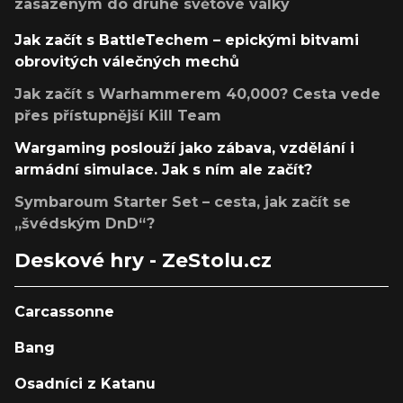
zasazeným do druhé světové války
Jak začít s BattleTechem – epickými bitvami
obrovitých válečných mechů
Jak začít s Warhammerem 40,000? Cesta vede
přes přístupnější Kill Team
Wargaming poslouží jako zábava, vzdělání i
armádní simulace. Jak s ním ale začít?
Symbaroum Starter Set – cesta, jak začít se
„švédským DnD“?
Deskové hry - ZeStolu.cz
Carcassonne
Bang
Osadníci z Katanu