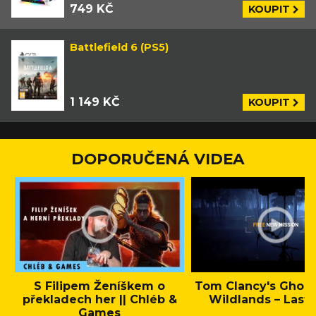
749 KČ
KOUPIT
Battlefield 6 (PS5)
1 149 KČ
KOUPIT
DOPORUČENÁ VIDEA
S Filipem Ženíškem o
Tom Clancy's Ghos
překladech her || Chléb &
Wildlands – Last 
Games