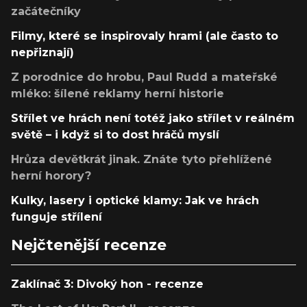
začátečníky
Filmy, které se inspirovaly hrami (ale často to
nepřiznají)
Z porodnice do hrobu, Paul Rudd a mateřské
mléko: šílené reklamy herní historie
Střílet ve hrách není totéž jako střílet v reálném
světě – i když si to dost hráčů myslí
Hrůza devětkrát jinak. Znáte tyto přehlížené
herní horory?
Kulky, lasery i optické klamy: Jak ve hrách
funguje střílení
Nejčtenější recenze
Zaklínač 3: Divoký hon - recenze