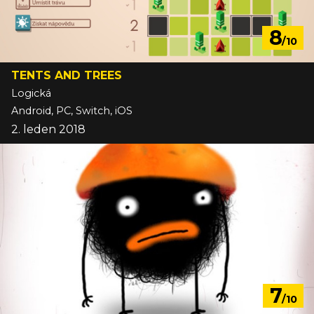
8
/10
TENTS AND TREES
Logická
Android, PC, Switch, iOS
2. leden 2018
7
/10