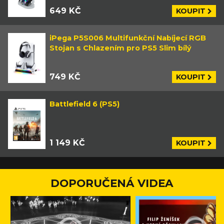
649 KČ
KOUPIT
iPega P5S006 Multifunkční Nabíjecí RGB
Stojan s Chlazením pro PS5 Slim bílý
749 KČ
KOUPIT
Battlefield 6 (PS5)
1 149 KČ
KOUPIT
DOPORUČENÁ VIDEA