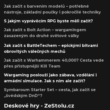
Jak začít s barvením modelů – potřebné
nástroje, základní poučky i pokročilé techniky
S jakým vyprávěcím RPG byste měli začít?
Jak začít s Bolt Action – wargamingem
zasazeným do druhé světové války
Jak začít s BattleTechem – epickými bitvami
obrovitých válečných mechů
Jak začít s Warhammerem 40,000? Cesta vede
přes přístupnější Kill Team
Wargaming poslouží jako zábava, vzdělání i
armádní simulace. Jak s ním ale začít?
Symbaroum Starter Set – cesta, jak začít se
„švédským DnD“?
Deskové hry - ZeStolu.cz