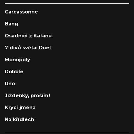
Carcassonne
Bang
Osadníci z Katanu
7 divů světa: Duel
Monopoly
Dobble
Uno
Jízdenky, prosím!
Krycí jména
Na křídlech