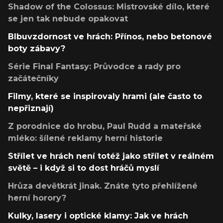
Shadow of the Colossus: Mistrovské dílo, které
se jen tak nebude opakovat
Blbuvzdornost ve hrách: Přínos, nebo betonové
boty zábavy?
Série Final Fantasy: Průvodce a rady pro
začátečníky
Filmy, které se inspirovaly hrami (ale často to
nepřiznají)
Z porodnice do hrobu, Paul Rudd a mateřské
mléko: šílené reklamy herní historie
Střílet ve hrách není totéž jako střílet v reálném
světě – i když si to dost hráčů myslí
Hrůza devětkrát jinak. Znáte tyto přehlížené
herní horory?
Kulky, lasery i optické klamy: Jak ve hrách