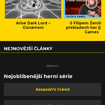
Arise Dark Lord –
S Filipem Ženíšk
Oznámení
překladech her || C
Games
NEJNOVĚJŠÍ ČLÁNKY
Nejoblíbenější herní série
Assassin's Creed