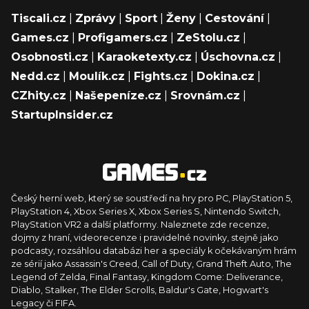
Tiscali.cz
|
Zprávy
|
Sport
|
Ženy
|
Cestování
|
Games.cz
|
Profigamers.cz
|
ZeStolu.cz
|
Osobnosti.cz
|
Karaoketexty.cz
|
Úschovna.cz
|
Nedd.cz
|
Moulík.cz
|
Fights.cz
|
Dokina.cz
|
CZhity.cz
|
Našepeníze.cz
|
Srovnám.cz
|
StartupInsider.cz
Český herní web, který se soustředí na hry pro PC, PlayStation 5,
PlayStation 4, Xbox Series X, Xbox Series S, Nintendo Switch,
PlayStation VR2 a další platformy. Naleznete zde recenze,
dojmy z hraní, videorecenze i pravidelné novinky, stejně jako
podcasty, rozsáhlou databázi her a speciály k očekávaným hrám
ze sérií jako Assassin's Creed, Call of Duty, Grand Theft Auto, The
Legend of Zelda, Final Fantasy, Kingdom Come: Deliverance,
Diablo, Stalker, The Elder Scrolls, Baldur's Gate, Hogwart's
Legacy či FIFA.