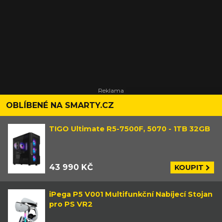
OBLÍBENÉ NA SMARTY.CZ
TIGO Ultimate R5-7500F, 5070 - 1TB 32GB
43 990 KČ
KOUPIT
iPega P5 V001 Multifunkční Nabíjecí Stojan
pro PS VR2