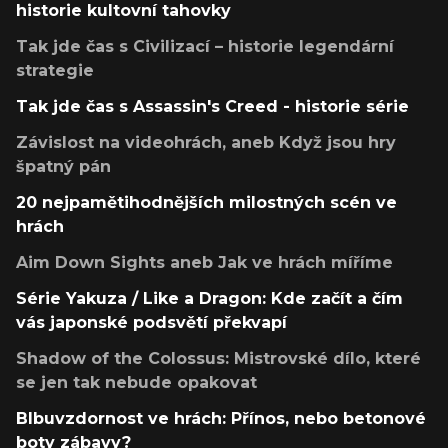
historie kultovní tahovky
Tak jde čas s Civilizací – historie legendární
strategie
Tak jde čas s Assassin's Creed - historie série
Závislost na videohrách, aneb Když jsou hry
špatný pán
20 nejpamětihodnějších milostných scén ve
hrách
Aim Down Sights aneb Jak ve hrách míříme
Série Yakuza / Like a Dragon: Kde začít a čím
vás japonské podsvětí překvapí
Shadow of the Colossus: Mistrovské dílo, které
se jen tak nebude opakovat
Blbuvzdornost ve hrách: Přínos, nebo betonové
boty zábavy?