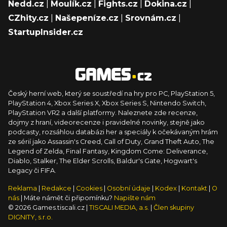
Nedd.cz
|
Moulík.cz
|
Fights.cz
|
Dokina.cz
|
CZhity.cz
|
Našepeníze.cz
|
Srovnám.cz
|
StartupInsider.cz
Český herní web, který se soustředí na hry pro PC, PlayStation 5,
PlayStation 4, Xbox Series X, Xbox Series S, Nintendo Switch,
PlayStation VR2 a další platformy. Naleznete zde recenze,
dojmy z hraní, videorecenze i pravidelné novinky, stejně jako
podcasty, rozsáhlou databázi her a speciály k očekávaným hrám
ze sérií jako Assassin's Creed, Call of Duty, Grand Theft Auto, The
Legend of Zelda, Final Fantasy, Kingdom Come: Deliverance,
Diablo, Stalker, The Elder Scrolls, Baldur's Gate, Hogwart's
Legacy či FIFA.
Reklama
|
Redakce
|
Cookies
|
Osobní údaje
|
Kodex
|
Kontakt
|
O
nás
| Máte námět či připomínku?
Napište nám
© 2026 Games.tiscali.cz |
TISCALI MEDIA, a.s.
|
Člen skupiny
DIGNITY, s.r.o.