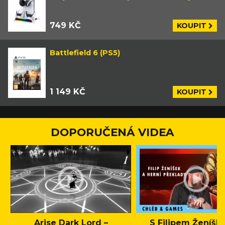
749 KČ
KOUPIT
Battlefield 6 (PS5)
1 149 KČ
KOUPIT
DOPORUČENÁ VIDEA
Arise Dark Lord –
S Filipem Ženíšk