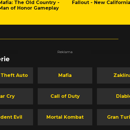
Mafia: The Old Country -
Fallout - New Californi
Man of Honor Gameplay
rie
 Theft Auto
Mafia
Zaklín
ar Cry
Call of Duty
Diabl
dent Evil
Mortal Kombat
Gran Tur