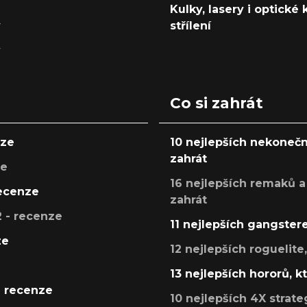
Kulky, lasery i optické
y
střílení
y
Co si zahrát
nze
10 nejlepších nekonečn
zahrát
ze
16 nejlepších remaků a
recenze
zahrát
 - recenze
11 nejlepších gangstere
ze
12 nejlepších roguelite
13 nejlepších hororů, k
- recenze
10 nejlepších 4X strate