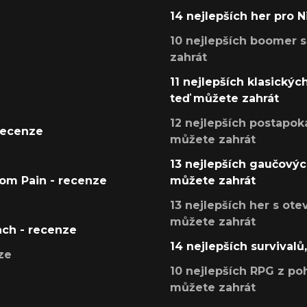
14 nejlepších her pro 
10 nejlepších boomer s
zahrát
11 nejlepších klasickýc
teď můžete zahrát
12 nejlepších postapoka
recenze
můžete zahrát
13 nejlepších gaučových
tom Pain - recenze
můžete zahrát
13 nejlepších her s ot
můžete zahrát
ach - recenze
14 nejlepších survivalů
ze
10 nejlepších RPG z poh
můžete zahrát