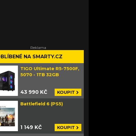
BLÍBENÉ NA SMARTY.CZ
TIGO Ultimate R5-7500F,
5070 - 1TB 32GB
43 990 KČ
KOUPIT
Battlefield 6 (PS5)
1 149 KČ
KOUPIT