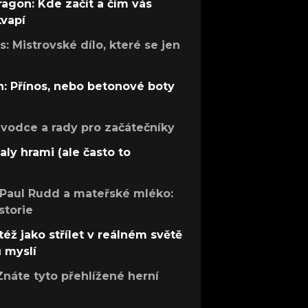
ragon: Kde začít a čím vás
kvapí
: Mistrovské dílo, které se jen
: Přínos, nebo betonové boty
růvodce a rady pro začátečníky
aly hrami (ale často to
 Paul Rudd a mateřské mléko:
storie
též jako střílet v reálném světě
ů myslí
Znáte tyto přehlížené herní