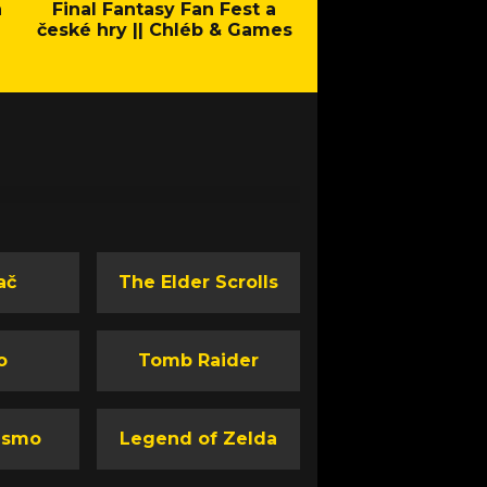
a
Final Fantasy Fan Fest a
Company of Heroes 
české hry || Chléb & Games
Stand - Trail
ač
The Elder Scrolls
o
Tomb Raider
ismo
Legend of Zelda