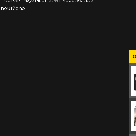
, PC, PSP, PlayStation 3, Wii, Xbox 360, iOS
e neurčeno
O