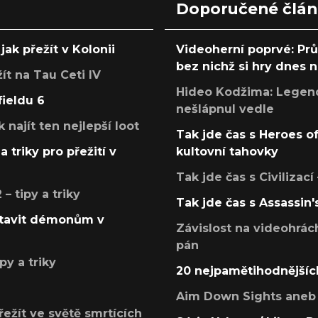
Doporučené člá
jak přežít v Kolonii
Videoherní poprvé: Pr
bez nichž si hry dnes
žít na Tau Ceti IV
Hideo Kodžima: Legendá
fieldu 6
nešlápnul vedle
k najít ten nejlepší loot
Tak jde čas s Heroes o
a triky pro přežití v
kultovní tahovky
Tak jde čas s Civilizací
 tipy a triky
Tak jde čas s Assassin'
postavit démonům v
Závislost na videohrác
pán
py a triky
20 nejpamětihodnějšíc
Aim Down Sights aneb 
přežít ve světě smrtících