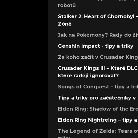
robotů
Stalker 2: Heart of Chornobyl – 
Zóně
Jak na Pokémony? Rady do živ
Genshin Impact - tipy a triky
Za koho začít v Crusader Kings
Crusader Kings III – Které DLC 
které raději ignorovat?
Songs of Conquest – tipy a tri
Tipy a triky pro začátečníky 
Elden Ring: Shadow of the Erdt
Elden Ring Nightreing – tipy a 
The Legend of Zelda: Tears of