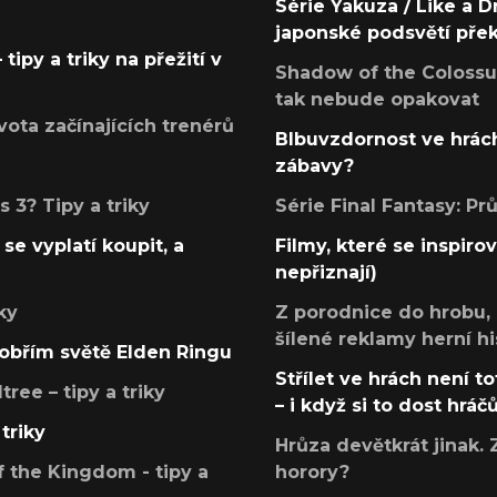
Série Yakuza / Like a D
japonské podsvětí pře
tipy a triky na přežití v
Shadow of the Colossus
tak nebude opakovat
ota začínajících trenérů
Blbuvzdornost ve hrách
zábavy?
 3? Tipy a triky
Série Final Fantasy: P
se vyplatí koupit, a
Filmy, které se inspirov
nepřiznají)
ky
Z porodnice do hrobu,
šílené reklamy herní hi
v obřím světě Elden Ringu
Střílet ve hrách není to
ree – tipy a triky
– i když si to dost hráč
triky
Hrůza devětkrát jinak. 
 the Kingdom - tipy a
horory?