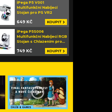
iPega P5 V001
Multifunkční Nabíjecí
Stojan pro PS VR2
649 KČ
KOUPIT
iPega P5S006
Multifunkční Nabíjecí RGB
Stojan s Chlazením pro
PS5 Slim bílý
749 KČ
KOUPIT