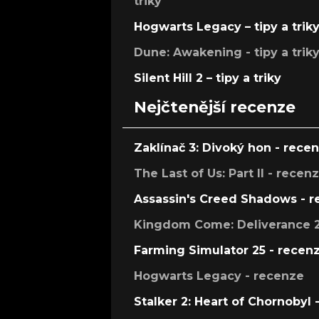
triky
Hogwarts Legacy – tipy a trik
Dune: Awakening - tipy a trik
Silent Hill 2 – tipy a triky
Nejčtenější recenze
Zaklínač 3: Divoký hon - rece
The Last of Us: Part II - recen
Assassin's Creed Shadows - 
Kingdom Come: Deliverance 2
Farming Simulator 25 - recen
Hogwarts Legacy - recenze
Stalker 2: Heart of Chornobyl 