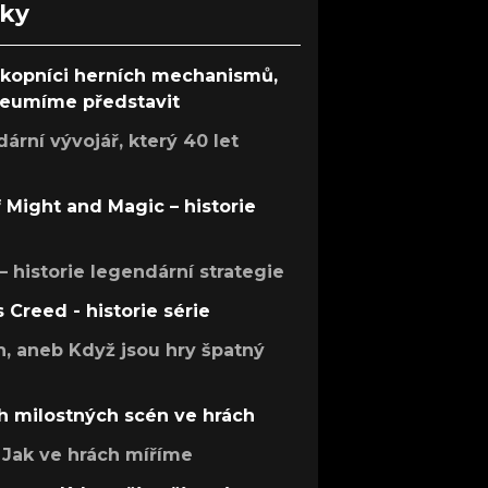
nky
ůkopníci herních mechanismů,
 neumíme představit
rní vývojář, který 40 let
f Might and Magic – historie
 – historie legendární strategie
s Creed - historie série
h, aneb Když jsou hry špatný
h milostných scén ve hrách
Jak ve hrách míříme