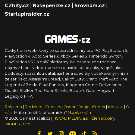
CZhity.cz
|
Našepeníze.cz
|
Srovnám.cz
|
StartupInsider.cz
Český herní web, který se soustředí na hry pro PC, PlayStation 5,
PlayStation 4, Xbox Series X, Xbox Series S, Nintendo Switch,
PlayStation VR2 a další platformy. Naleznete zde recenze,
dojmy z hraní, videorecenze i pravidelné novinky, stejně jako
podcasty, rozsáhlou databázi her a speciály k očekávaným hrám
ze sérií jako Assassin's Creed, Call of Duty, Grand Theft Auto, The
Legend of Zelda, Final Fantasy, Kingdom Come: Deliverance,
Diablo, Stalker, The Elder Scrolls, Baldur's Gate, Hogwart's
Legacy či FIFA.
Reklama
|
Redakce
|
Cookies
|
Osobní údaje
|
Kodex
|
Kontakt
|
O
nás
| Máte námět či připomínku?
Napište nám
© 2026 Games.tiscali.cz |
TISCALI MEDIA, a.s.
|
Člen skupiny
DIGNITY, s.r.o.