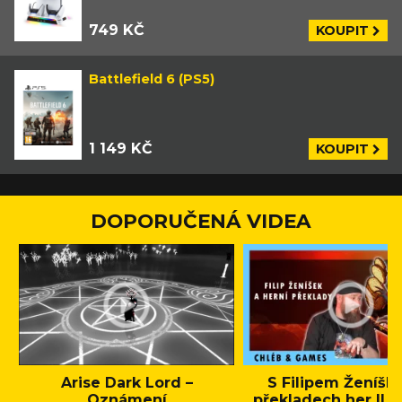
749 KČ
KOUPIT
Battlefield 6 (PS5)
1 149 KČ
KOUPIT
DOPORUČENÁ VIDEA
Arise Dark Lord –
S Filipem Ženíšk
Oznámení
překladech her || C