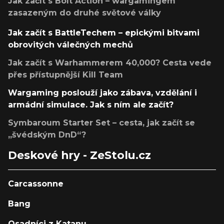
Jak začít s Bolt Action – wargamingem
zasazeným do druhé světové války
Jak začít s BattleTechem – epickými bitvami
obrovitých válečných mechů
Jak začít s Warhammerem 40,000? Cesta vede
přes přístupnější Kill Team
Wargaming poslouží jako zábava, vzdělání i
armádní simulace. Jak s ním ale začít?
Symbaroum Starter Set – cesta, jak začít se
„švédským DnD“?
Deskové hry - ZeStolu.cz
Carcassonne
Bang
Osadníci z Katanu