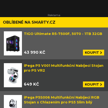
OBLÍBENÉ NA SMARTY.CZ
TIGO Ultimate R5-7500F, 5070 - 1TB 32GB
43 990 KČ
KOUPIT
iPega P5 V001 Multifunkční Nabíjecí Stojan
pro PS VR2
649 KČ
KOUPIT
iPega P5S006 Multifunkční Nabíjecí RGB
Stojan s Chlazením pro PS5 Slim bílý