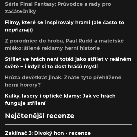
Série Final Fantasy: Průvodce a rady pro
začátečníky
Filmy, které se inspirovaly hrami (ale často to
nepřiznají)
Z porodnice do hrobu, Paul Rudd a mateřské
mléko: šílené reklamy herní historie
Střílet ve hrách není totéž jako střílet v reálném
světě – i když si to dost hráčů myslí
Hrůza devětkrát jinak. Znáte tyto přehlížené
herní horory?
Kulky, lasery i optické klamy: Jak ve hrách
funguje střílení
Nejčtenější recenze
Zaklínač 3: Divoký hon - recenze