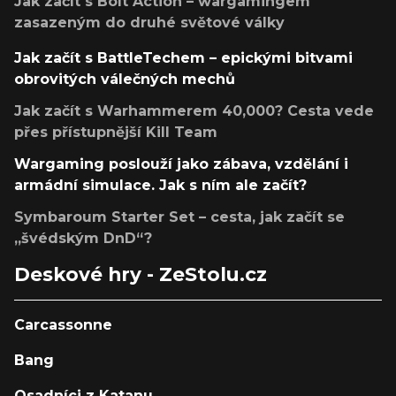
Jak začít s Bolt Action – wargamingem
zasazeným do druhé světové války
Jak začít s BattleTechem – epickými bitvami
obrovitých válečných mechů
Jak začít s Warhammerem 40,000? Cesta vede
přes přístupnější Kill Team
Wargaming poslouží jako zábava, vzdělání i
armádní simulace. Jak s ním ale začít?
Symbaroum Starter Set – cesta, jak začít se
„švédským DnD“?
Deskové hry - ZeStolu.cz
Carcassonne
Bang
Osadníci z Katanu