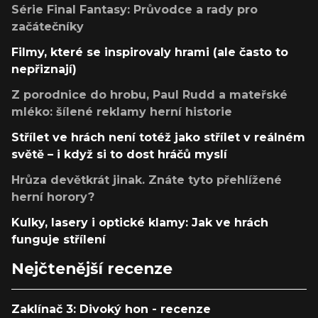
Série Final Fantasy: Průvodce a rady pro
začátečníky
Filmy, které se inspirovaly hrami (ale často to
nepřiznají)
Z porodnice do hrobu, Paul Rudd a mateřské
mléko: šílené reklamy herní historie
Střílet ve hrách není totéž jako střílet v reálném
světě – i když si to dost hráčů myslí
Hrůza devětkrát jinak. Znáte tyto přehlížené
herní horory?
Kulky, lasery i optické klamy: Jak ve hrách
funguje střílení
Nejčtenější recenze
Zaklínač 3: Divoký hon - recenze