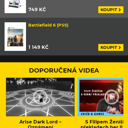
749 KČ
KOUPIT
Battlefield 6 (PS5)
1 149 KČ
KOUPIT
DOPORUČENÁ VIDEA
Arise Dark Lord –
S Filipem Ženíšk
Oznámení
překladech her || C