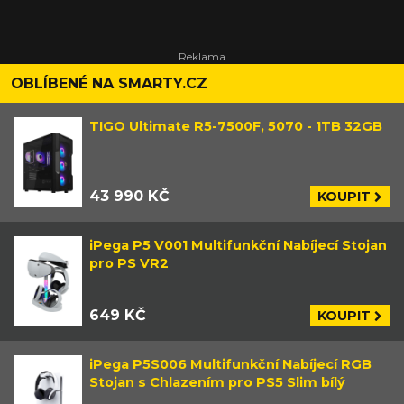
OBLÍBENÉ NA SMARTY.CZ
TIGO Ultimate R5-7500F, 5070 - 1TB 32GB
43 990 KČ
KOUPIT
iPega P5 V001 Multifunkční Nabíjecí Stojan
pro PS VR2
649 KČ
KOUPIT
iPega P5S006 Multifunkční Nabíjecí RGB
Stojan s Chlazením pro PS5 Slim bílý