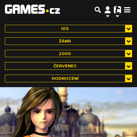
IOS
ŽÁNR
2000
ČERVENEC
HODNOCENÍ