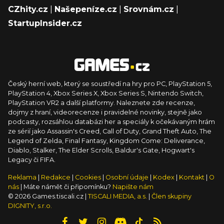
CZhity.cz
|
Našepeníze.cz
|
Srovnám.cz
|
StartupInsider.cz
Český herní web, který se soustředí na hry pro PC, PlayStation 5,
PlayStation 4, Xbox Series X, Xbox Series S, Nintendo Switch,
PlayStation VR2 a další platformy. Naleznete zde recenze,
dojmy z hraní, videorecenze i pravidelné novinky, stejně jako
podcasty, rozsáhlou databázi her a speciály k očekávaným hrám
ze sérií jako Assassin's Creed, Call of Duty, Grand Theft Auto, The
Legend of Zelda, Final Fantasy, Kingdom Come: Deliverance,
Diablo, Stalker, The Elder Scrolls, Baldur's Gate, Hogwart's
Legacy či FIFA.
Reklama
|
Redakce
|
Cookies
|
Osobní údaje
|
Kodex
|
Kontakt
|
O
nás
| Máte námět či připomínku?
Napište nám
© 2026 Games.tiscali.cz |
TISCALI MEDIA, a.s.
|
Člen skupiny
DIGNITY, s.r.o.