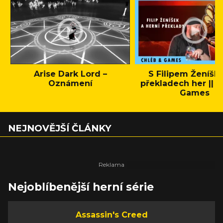
Arise Dark Lord –
S Filipem Ženíšk
Oznámení
překladech her || C
Games
NEJNOVĚJŠÍ ČLÁNKY
Nejoblíbenější herní série
Assassin's Creed