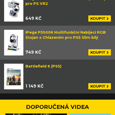
pro PS VR2
649 KČ
KOUPIT
iPega P5S006 Multifunkční Nabíjecí RGB
Stojan s Chlazením pro PS5 Slim bílý
749 KČ
KOUPIT
Battlefield 6 (PS5)
1 149 KČ
KOUPIT
DOPORUČENÁ VIDEA