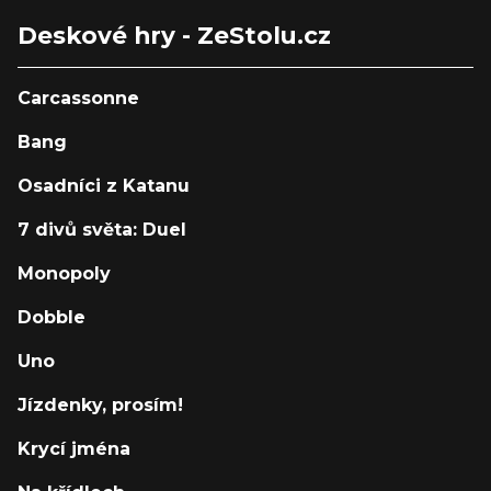
Deskové hry - ZeStolu.cz
Carcassonne
Bang
Osadníci z Katanu
7 divů světa: Duel
Monopoly
Dobble
Uno
Jízdenky, prosím!
Krycí jména