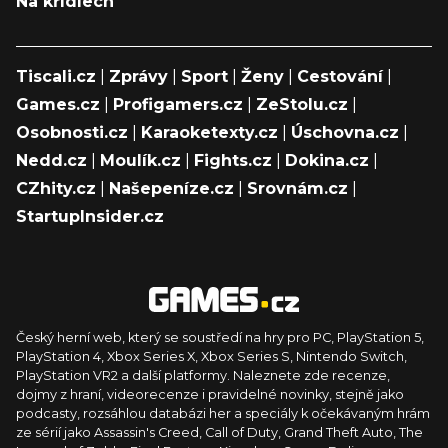
Na křídlech
Tiscali.cz
|
Zprávy
|
Sport
|
Ženy
|
Cestování
|
Games.cz
|
Profigamers.cz
|
ZeStolu.cz
|
Osobnosti.cz
|
Karaoketexty.cz
|
Úschovna.cz
|
Nedd.cz
|
Moulík.cz
|
Fights.cz
|
Dokina.cz
|
CZhity.cz
|
Našepeníze.cz
|
Srovnám.cz
|
StartupInsider.cz
Český herní web, který se soustředí na hry pro PC, PlayStation 5,
PlayStation 4, Xbox Series X, Xbox Series S, Nintendo Switch,
PlayStation VR2 a další platformy. Naleznete zde recenze,
dojmy z hraní, videorecenze i pravidelné novinky, stejně jako
podcasty, rozsáhlou databázi her a speciály k očekávaným hrám
ze sérií jako Assassin's Creed, Call of Duty, Grand Theft Auto, The