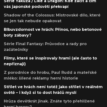
Série Yakuza / Like a Dragon: Kde začít a čím
vás japonské podsvětí překvapí
Shadow of the Colossus: Mistrovské dílo, které
se jen tak nebude opakovat
Blbuvzdornost ve hrách: Přínos, nebo betonové
boty zábavy?
Série Final Fantasy: Průvodce a rady pro
začátečníky
Filmy, které se inspirovaly hrami (ale často to
nepřiznají)
Z porodnice do hrobu, Paul Rudd a mateřské
mléko: šílené reklamy herní historie
Střílet ve hrách není totéž jako střílet v reálném
světě – i když si to dost hráčů myslí
Hrůza devětkrát jinak. Znáte tyto přehlížené
herní horory?