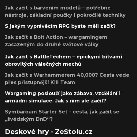
Jak začít s barvením modelů – potřebné
nástroje, základní poučky i pokročilé techniky
S jakým vyprávěcím RPG byste měli začít?
Jak začít s Bolt Action – wargamingem
zasazeným do druhé světové války
Jak začít s BattleTechem – epickými bitvami
obrovitých válečných mechů
Jak začít s Warhammerem 40,000? Cesta vede
přes přístupnější Kill Team
Wargaming poslouží jako zábava, vzdělání i
armádní simulace. Jak s ním ale začít?
Symbaroum Starter Set – cesta, jak začít se
„švédským DnD“?
Deskové hry - ZeStolu.cz