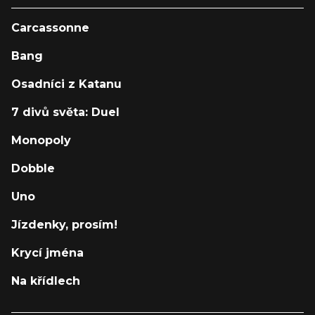
Carcassonne
Bang
Osadníci z Katanu
7 divů světa: Duel
Monopoly
Dobble
Uno
Jízdenky, prosím!
Krycí jména
Na křídlech