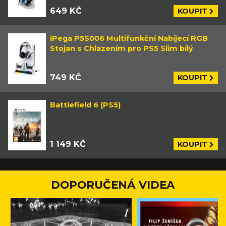
649 KČ
KOUPIT
iPega P5S006 Multifunkční Nabíjecí RGB
Stojan s Chlazením pro PS5 Slim bílý
749 KČ
KOUPIT
Battlefield 6 (PS5)
1 149 KČ
KOUPIT
DOPORUČENÁ VIDEA