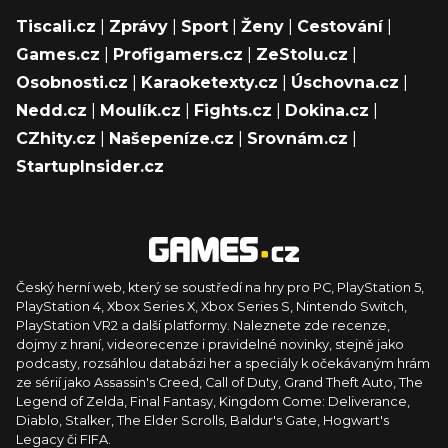
Tiscali.cz
|
Zprávy
|
Sport
|
Ženy
|
Cestování
|
Games.cz
|
Profigamers.cz
|
ZeStolu.cz
|
Osobnosti.cz
|
Karaoketexty.cz
|
Úschovna.cz
|
Nedd.cz
|
Moulík.cz
|
Fights.cz
|
Dokina.cz
|
CZhity.cz
|
Našepeníze.cz
|
Srovnám.cz
|
StartupInsider.cz
Český herní web, který se soustředí na hry pro PC, PlayStation 5,
PlayStation 4, Xbox Series X, Xbox Series S, Nintendo Switch,
PlayStation VR2 a další platformy. Naleznete zde recenze,
dojmy z hraní, videorecenze i pravidelné novinky, stejně jako
podcasty, rozsáhlou databázi her a speciály k očekávaným hrám
ze sérií jako Assassin's Creed, Call of Duty, Grand Theft Auto, The
Legend of Zelda, Final Fantasy, Kingdom Come: Deliverance,
Diablo, Stalker, The Elder Scrolls, Baldur's Gate, Hogwart's
Legacy či FIFA.