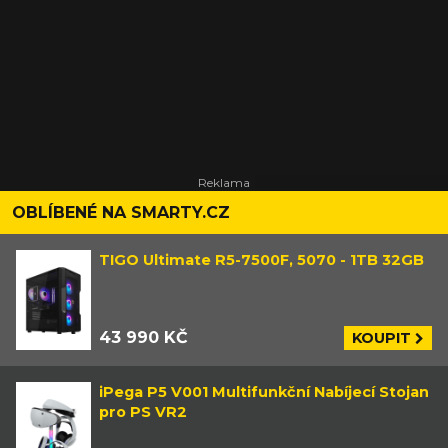
OBLÍBENÉ NA SMARTY.CZ
TIGO Ultimate R5-7500F, 5070 - 1TB 32GB
43 990 KČ
KOUPIT
iPega P5 V001 Multifunkční Nabíjecí Stojan
pro PS VR2