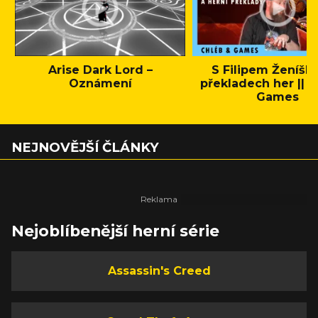
Arise Dark Lord –
S Filipem Ženíšk
Oznámení
překladech her || C
Games
NEJNOVĚJŠÍ ČLÁNKY
Nejoblíbenější herní série
Assassin's Creed