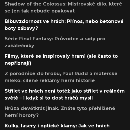
Shadow of the Colossus: Mistrovské dílo, které
se jen tak nebude opakovat
Blbuvzdornost ve hrách: Přínos, nebo betonové
boty zábavy?
Série Final Fantasy: Průvodce a rady pro
začátečníky
Filmy, které se inspirovaly hrami (ale často to
nepřiznají)
Z porodnice do hrobu, Paul Rudd a mateřské
mléko: šílené reklamy herní historie
Střílet ve hrách není totéž jako střílet v reálném
světě – i když si to dost hráčů myslí
Hrůza devětkrát jinak. Znáte tyto přehlížené
herní horory?
Kulky, lasery i optické klamy: Jak ve hrách