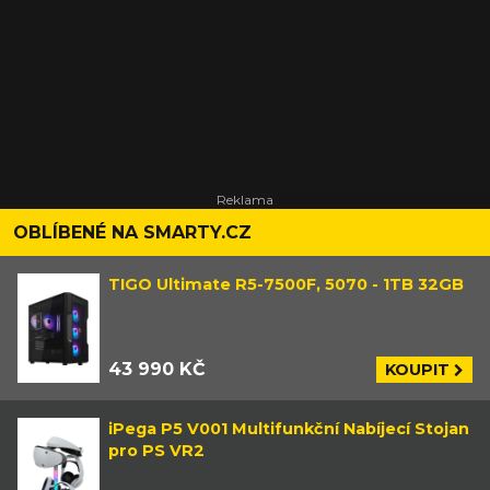
OBLÍBENÉ NA SMARTY.CZ
TIGO Ultimate R5-7500F, 5070 - 1TB 32GB
43 990 KČ
KOUPIT
iPega P5 V001 Multifunkční Nabíjecí Stojan
pro PS VR2