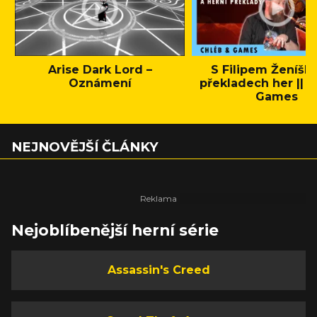
Arise Dark Lord –
S Filipem Ženíšk
Oznámení
překladech her || C
Games
NEJNOVĚJŠÍ ČLÁNKY
Nejoblíbenější herní série
Assassin's Creed