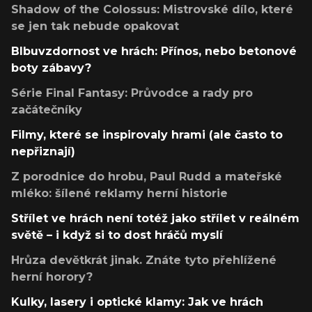
Shadow of the Colossus: Mistrovské dílo, které
se jen tak nebude opakovat
Blbuvzdornost ve hrách: Přínos, nebo betonové
boty zábavy?
Série Final Fantasy: Průvodce a rady pro
začátečníky
Filmy, které se inspirovaly hrami (ale často to
nepřiznají)
Z porodnice do hrobu, Paul Rudd a mateřské
mléko: šílené reklamy herní historie
Střílet ve hrách není totéž jako střílet v reálném
světě – i když si to dost hráčů myslí
Hrůza devětkrát jinak. Znáte tyto přehlížené
herní horory?
Kulky, lasery i optické klamy: Jak ve hrách