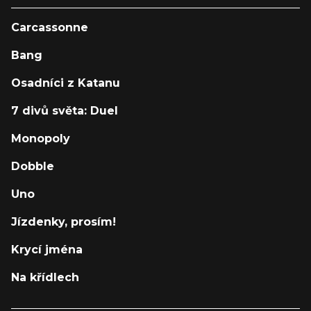
Carcassonne
Bang
Osadníci z Katanu
7 divů světa: Duel
Monopoly
Dobble
Uno
Jízdenky, prosím!
Krycí jména
Na křídlech