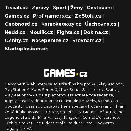
Tiscali.cz
|
Zprávy
|
Sport
|
Ženy
|
Cestování
|
Games.cz
|
Profigamers.cz
|
ZeStolu.cz
|
Osobnosti.cz
|
Karaoketexty.cz
|
Úschovna.cz
|
Nedd.cz
|
Moulík.cz
|
Fights.cz
|
Dokina.cz
|
CZhity.cz
|
Našepeníze.cz
|
Srovnám.cz
|
StartupInsider.cz
Český herní web, který se soustředí na hry pro PC, PlayStation 5,
PlayStation 4, Xbox Series X, Xbox Series S, Nintendo Switch,
PlayStation VR2 a další platformy. Naleznete zde recenze,
dojmy z hraní, videorecenze i pravidelné novinky, stejně jako
podcasty, rozsáhlou databázi her a speciály k očekávaným hrám
ze sérií jako Assassin's Creed, Call of Duty, Grand Theft Auto, The
Legend of Zelda, Final Fantasy, Kingdom Come: Deliverance,
Diablo, Stalker, The Elder Scrolls, Baldur's Gate, Hogwart's
Legacy či FIFA.