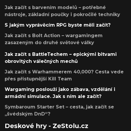
Jak začít s barvením modelů – potřebné
nástroje, základní poučky i pokročilé techniky
S jakým vyprávěcím RPG byste měli začít?
Jak začít s Bolt Action – wargamingem
zasazeným do druhé světové války
Jak začít s BattleTechem – epickými bitvami
obrovitých válečných mechů
Jak začít s Warhammerem 40,000? Cesta vede
přes přístupnější Kill Team
Wargaming poslouží jako zábava, vzdělání i
armádní simulace. Jak s ním ale začít?
Symbaroum Starter Set – cesta, jak začít se
„švédským DnD“?
Deskové hry - ZeStolu.cz