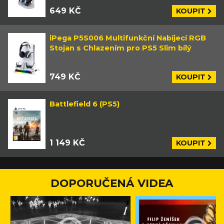
649 KČ
KOUPIT
iPega P5S006 Multifunkční Nabíjecí RGB
Stojan s Chlazením pro PS5 Slim bílý
749 KČ
KOUPIT
Battlefield 6 (PS5)
1 149 KČ
KOUPIT
DOPORUČENÁ VIDEA