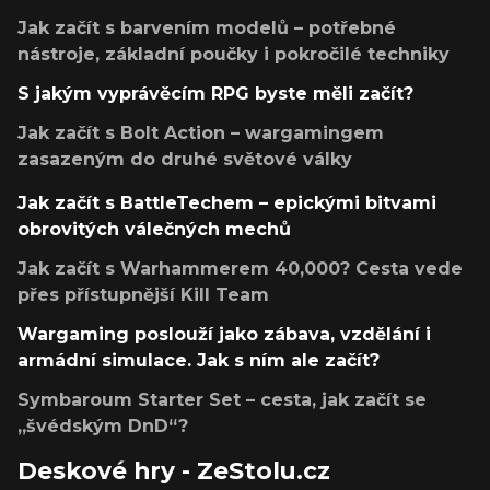
Jak začít s barvením modelů – potřebné
nástroje, základní poučky i pokročilé techniky
S jakým vyprávěcím RPG byste měli začít?
Jak začít s Bolt Action – wargamingem
zasazeným do druhé světové války
Jak začít s BattleTechem – epickými bitvami
obrovitých válečných mechů
Jak začít s Warhammerem 40,000? Cesta vede
přes přístupnější Kill Team
Wargaming poslouží jako zábava, vzdělání i
armádní simulace. Jak s ním ale začít?
Symbaroum Starter Set – cesta, jak začít se
„švédským DnD“?
Deskové hry - ZeStolu.cz