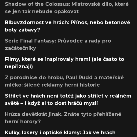
Shadow of the Colossus: Mistrovské dílo, které
se jen tak nebude opakovat
Blbuvzdornost ve hrách: Přínos, nebo betonové
boty zábavy?
Série Final Fantasy: Průvodce a rady pro
začátečníky
Filmy, které se inspirovaly hrami (ale často to
nepřiznají)
Z porodnice do hrobu, Paul Rudd a mateřské
mléko: šílené reklamy herní historie
Střílet ve hrách není totéž jako střílet v reálném
světě – i když si to dost hráčů myslí
Hrůza devětkrát jinak. Znáte tyto přehlížené
herní horory?
Kulky, lasery i optické klamy: Jak ve hrách