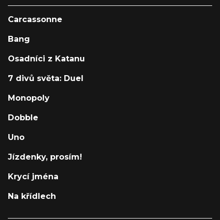
Carcassonne
Bang
Osadníci z Katanu
7 divů světa: Duel
Monopoly
Dobble
Uno
Jízdenky, prosím!
Krycí jména
Na křídlech