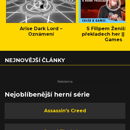
Arise Dark Lord –
S Filipem Ženíšk
Oznámení
překladech her || C
Games
NEJNOVĚJŠÍ ČLÁNKY
Nejoblíbenější herní série
Assassin's Creed