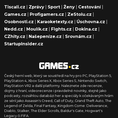
Tiscali.cz
|
Zprávy
|
Sport
|
Ženy
|
Cestování
|
Games.cz
|
Profigamers.cz
|
ZeStolu.cz
|
Osobnosti.cz
|
Karaoketexty.cz
|
Úschovna.cz
|
Nedd.cz
|
Moulík.cz
|
Fights.cz
|
Dokina.cz
|
CZhity.cz
|
Našepeníze.cz
|
Srovnám.cz
|
StartupInsider.cz
Český herní web, který se soustředí na hry pro PC, PlayStation 5,
PlayStation 4, Xbox Series X, Xbox Series S, Nintendo Switch,
PlayStation VR2 a další platformy. Naleznete zde recenze,
dojmy z hraní, videorecenze i pravidelné novinky, stejně jako
podcasty, rozsáhlou databázi her a speciály k očekávaným hrám
ze sérií jako Assassin's Creed, Call of Duty, Grand Theft Auto, The
Legend of Zelda, Final Fantasy, Kingdom Come: Deliverance,
Diablo, Stalker, The Elder Scrolls, Baldur's Gate, Hogwart's
Legacy či FIFA.