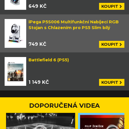
649 KČ
KOUPIT
iPega P5S006 Multifunkční Nabíjecí RGB
Stojan s Chlazením pro PS5 Slim bílý
749 KČ
KOUPIT
Battlefield 6 (PS5)
1 149 KČ
KOUPIT
DOPORUČENÁ VIDEA