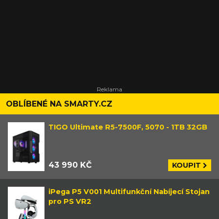
OBLÍBENÉ NA SMARTY.CZ
TIGO Ultimate R5-7500F, 5070 - 1TB 32GB
43 990 KČ
KOUPIT
iPega P5 V001 Multifunkční Nabíjecí Stojan
pro PS VR2