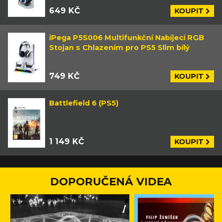
649 KČ
KOUPIT
iPega P5S006 Multifunkční Nabíjecí RGB
Stojan s Chlazením pro PS5 Slim bílý
749 KČ
KOUPIT
Battlefield 6 (PS5)
1 149 KČ
KOUPIT
DOPORUČENÁ VIDEA