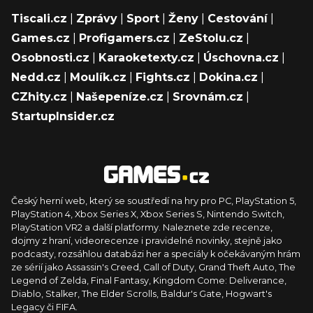
Tiscali.cz
|
Zprávy
|
Sport
|
Ženy
|
Cestování
|
Games.cz
|
Profigamers.cz
|
ZeStolu.cz
|
Osobnosti.cz
|
Karaoketexty.cz
|
Úschovna.cz
|
Nedd.cz
|
Moulík.cz
|
Fights.cz
|
Dokina.cz
|
CZhity.cz
|
Našepeníze.cz
|
Srovnám.cz
|
StartupInsider.cz
Český herní web, který se soustředí na hry pro PC, PlayStation 5,
PlayStation 4, Xbox Series X, Xbox Series S, Nintendo Switch,
PlayStation VR2 a další platformy. Naleznete zde recenze,
dojmy z hraní, videorecenze i pravidelné novinky, stejně jako
podcasty, rozsáhlou databázi her a speciály k očekávaným hrám
ze sérií jako Assassin's Creed, Call of Duty, Grand Theft Auto, The
Legend of Zelda, Final Fantasy, Kingdom Come: Deliverance,
Diablo, Stalker, The Elder Scrolls, Baldur's Gate, Hogwart's
Legacy či FIFA.