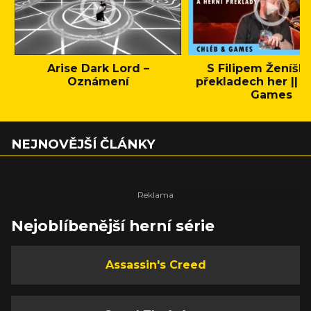
Arise Dark Lord –
S Filipem Ženíšk
Oznámení
překladech her || C
Games
NEJNOVĚJŠÍ ČLÁNKY
Nejoblíbenější herní série
Assassin's Creed