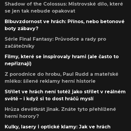
Shadow of the Colossus: Mistrovské dílo, které
se jen tak nebude opakovat
Blbuvzdornost ve hrách: Přínos, nebo betonové
boty zábavy?
Série Final Fantasy: Průvodce a rady pro
začátečníky
Filmy, které se inspirovaly hrami (ale často to
nepřiznají)
Z porodnice do hrobu, Paul Rudd a mateřské
mléko: šílené reklamy herní historie
Střílet ve hrách není totéž jako střílet v reálném
světě – i když si to dost hráčů myslí
Hrůza devětkrát jinak. Znáte tyto přehlížené
herní horory?
Kulky, lasery i optické klamy: Jak ve hrách