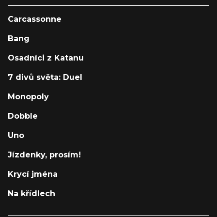
Carcassonne
Bang
Osadníci z Katanu
7 divů světa: Duel
Monopoly
Dobble
Uno
Jízdenky, prosím!
Krycí jména
Na křídlech