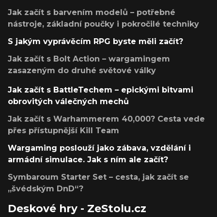
Jak začít s barvením modelů – potřebné
nástroje, základní poučky i pokročilé techniky
S jakým vyprávěcím RPG byste měli začít?
Jak začít s Bolt Action – wargamingem
zasazeným do druhé světové války
Jak začít s BattleTechem – epickými bitvami
obrovitých válečných mechů
Jak začít s Warhammerem 40,000? Cesta vede
přes přístupnější Kill Team
Wargaming poslouží jako zábava, vzdělání i
armádní simulace. Jak s ním ale začít?
Symbaroum Starter Set – cesta, jak začít se
„švédským DnD“?
Deskové hry - ZeStolu.cz