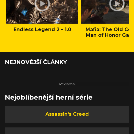
Endless Legend 2 - 1.0
Mafia: The Old Cou
Man of Honor Gam
NEJNOVĚJŠÍ ČLÁNKY
Nejoblíbenější herní série
Assassin's Creed