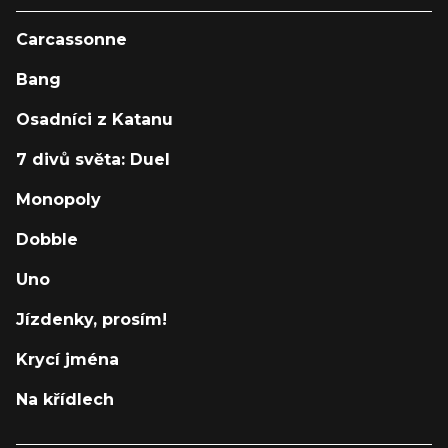
Carcassonne
Bang
Osadníci z Katanu
7 divů světa: Duel
Monopoly
Dobble
Uno
Jízdenky, prosím!
Krycí jména
Na křídlech