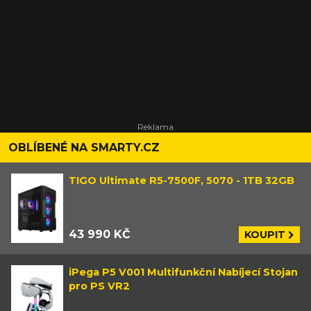
OBLÍBENÉ NA SMARTY.CZ
TIGO Ultimate R5-7500F, 5070 - 1TB 32GB
43 990 KČ
KOUPIT
iPega P5 V001 Multifunkční Nabíjecí Stojan
pro PS VR2