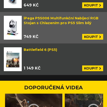
649 KČ
KOUPIT
iPega P5S006 Multifunkční Nabíjecí RGB
Stojan s Chlazením pro PS5 Slim bílý
749 KČ
KOUPIT
Battlefield 6 (PS5)
1 149 KČ
KOUPIT
DOPORUČENÁ VIDEA