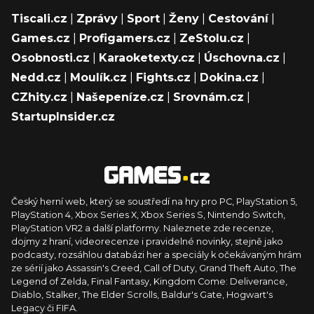
Tiscali.cz
|
Zprávy
|
Sport
|
Ženy
|
Cestování
|
Games.cz
|
Profigamers.cz
|
ZeStolu.cz
|
Osobnosti.cz
|
Karaoketexty.cz
|
Úschovna.cz
|
Nedd.cz
|
Moulík.cz
|
Fights.cz
|
Dokina.cz
|
CZhity.cz
|
Našepeníze.cz
|
Srovnám.cz
|
StartupInsider.cz
Český herní web, který se soustředí na hry pro PC, PlayStation 5,
PlayStation 4, Xbox Series X, Xbox Series S, Nintendo Switch,
PlayStation VR2 a další platformy. Naleznete zde recenze,
dojmy z hraní, videorecenze i pravidelné novinky, stejně jako
podcasty, rozsáhlou databázi her a speciály k očekávaným hrám
ze sérií jako Assassin's Creed, Call of Duty, Grand Theft Auto, The
Legend of Zelda, Final Fantasy, Kingdom Come: Deliverance,
Diablo, Stalker, The Elder Scrolls, Baldur's Gate, Hogwart's
Legacy či FIFA.