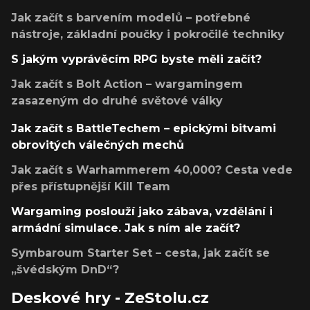
Jak začít s barvením modelů – potřebné
nástroje, základní poučky i pokročilé techniky
S jakým vyprávěcím RPG byste měli začít?
Jak začít s Bolt Action – wargamingem
zasazeným do druhé světové války
Jak začít s BattleTechem – epickými bitvami
obrovitých válečných mechů
Jak začít s Warhammerem 40,000? Cesta vede
přes přístupnější Kill Team
Wargaming poslouží jako zábava, vzdělání i
armádní simulace. Jak s ním ale začít?
Symbaroum Starter Set – cesta, jak začít se
„švédským DnD“?
Deskové hry - ZeStolu.cz