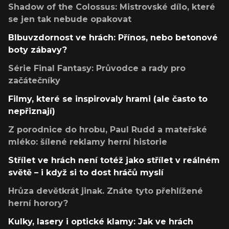
Shadow of the Colossus: Mistrovské dílo, které
se jen tak nebude opakovat
Blbuvzdornost ve hrách: Přínos, nebo betonové
boty zábavy?
Série Final Fantasy: Průvodce a rady pro
začátečníky
Filmy, které se inspirovaly hrami (ale často to
nepřiznají)
Z porodnice do hrobu, Paul Rudd a mateřské
mléko: šílené reklamy herní historie
Střílet ve hrách není totéž jako střílet v reálném
světě – i když si to dost hráčů myslí
Hrůza devětkrát jinak. Znáte tyto přehlížené
herní horory?
Kulky, lasery i optické klamy: Jak ve hrách