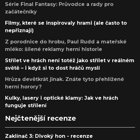
Série Final Fantasy: Průvodce a rady pro
začátečníky
Filmy, které se inspirovaly hrami (ale často to
nepřiznají)
Z porodnice do hrobu, Paul Rudd a mateřské
mléko: šílené reklamy herní historie
Střílet ve hrách není totéž jako střílet v reálném
světě – i když si to dost hráčů myslí
Hrůza devětkrát jinak. Znáte tyto přehlížené
herní horory?
Kulky, lasery i optické klamy: Jak ve hrách
funguje střílení
Nejčtenější recenze
Zaklínač 3: Divoký hon - recenze