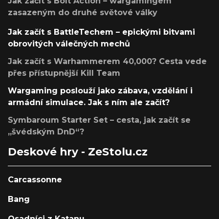
Jak začít s Bolt Action – wargamingem
zasazeným do druhé světové války
Jak začít s BattleTechem – epickými bitvami
obrovitých válečných mechů
Jak začít s Warhammerem 40,000? Cesta vede
přes přístupnější Kill Team
Wargaming poslouží jako zábava, vzdělání i
armádní simulace. Jak s ním ale začít?
Symbaroum Starter Set – cesta, jak začít se
„švédským DnD“?
Deskové hry - ZeStolu.cz
Carcassonne
Bang
Osadníci z Katanu