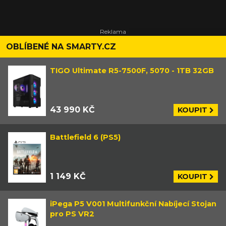
OBLÍBENÉ NA SMARTY.CZ
TIGO Ultimate R5-7500F, 5070 - 1TB 32GB
43 990 KČ
KOUPIT
Battlefield 6 (PS5)
1 149 KČ
KOUPIT
iPega P5 V001 Multifunkční Nabíjecí Stojan
pro PS VR2