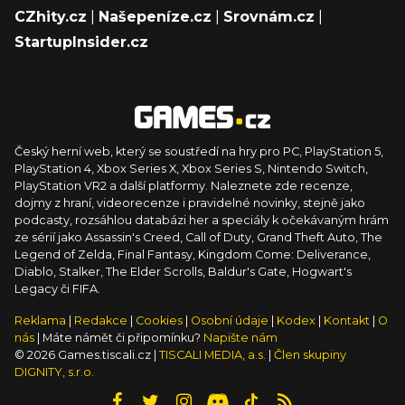
CZhity.cz
|
Našepeníze.cz
|
Srovnám.cz
|
StartupInsider.cz
Český herní web, který se soustředí na hry pro PC, PlayStation 5,
PlayStation 4, Xbox Series X, Xbox Series S, Nintendo Switch,
PlayStation VR2 a další platformy. Naleznete zde recenze,
dojmy z hraní, videorecenze i pravidelné novinky, stejně jako
podcasty, rozsáhlou databázi her a speciály k očekávaným hrám
ze sérií jako Assassin's Creed, Call of Duty, Grand Theft Auto, The
Legend of Zelda, Final Fantasy, Kingdom Come: Deliverance,
Diablo, Stalker, The Elder Scrolls, Baldur's Gate, Hogwart's
Legacy či FIFA.
Reklama
|
Redakce
|
Cookies
|
Osobní údaje
|
Kodex
|
Kontakt
|
O
nás
| Máte námět či připomínku?
Napište nám
© 2026 Games.tiscali.cz |
TISCALI MEDIA, a.s.
|
Člen skupiny
DIGNITY, s.r.o.