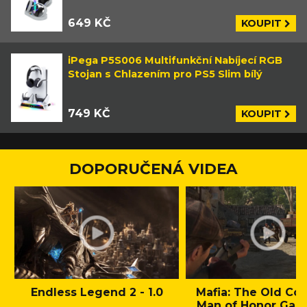
649 KČ
KOUPIT
iPega P5S006 Multifunkční Nabíjecí RGB
Stojan s Chlazením pro PS5 Slim bílý
749 KČ
KOUPIT
DOPORUČENÁ VIDEA
Endless Legend 2 - 1.0
Mafia: The Old Cou
Man of Honor Gam