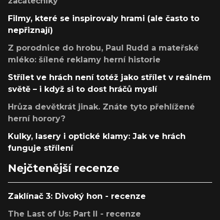
začátečníky
Filmy, které se inspirovaly hrami (ale často to
nepřiznají)
Z porodnice do hrobu, Paul Rudd a mateřské
mléko: šílené reklamy herní historie
Střílet ve hrách není totéž jako střílet v reálném
světě – i když si to dost hráčů myslí
Hrůza devětkrát jinak. Znáte tyto přehlížené
herní horory?
Kulky, lasery i optické klamy: Jak ve hrách
funguje střílení
Nejčtenější recenze
Zaklínač 3: Divoký hon - recenze
The Last of Us: Part II - recenze