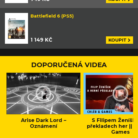
Battlefield 6 (PS5)
1 149 KČ
KOUPIT
DOPORUČENÁ VIDEA
Arise Dark Lord –
S Filipem Ženíšk
Oznámení
překladech her || C
Games