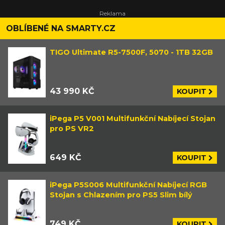
OBLÍBENÉ NA SMARTY.CZ
TIGO Ultimate R5-7500F, 5070 - 1TB 32GB
43 990 KČ
KOUPIT
iPega P5 V001 Multifunkční Nabíjecí Stojan
pro PS VR2
649 KČ
KOUPIT
iPega P5S006 Multifunkční Nabíjecí RGB
Stojan s Chlazením pro PS5 Slim bílý
749 KČ
KOUPIT