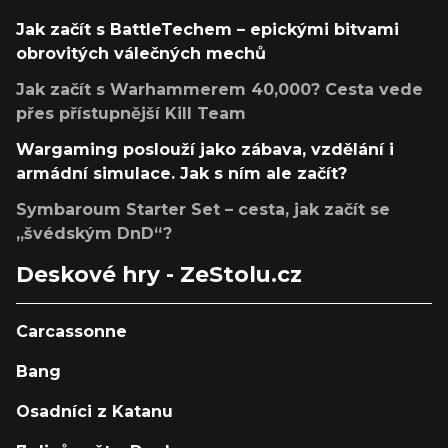
Jak začít s BattleTechem – epickými bitvami
obrovitých válečných mechů
Jak začít s Warhammerem 40,000? Cesta vede
přes přístupnější Kill Team
Wargaming poslouží jako zábava, vzdělání i
armádní simulace. Jak s ním ale začít?
Symbaroum Starter Set – cesta, jak začít se
„švédským DnD“?
Deskové hry - ZeStolu.cz
Carcassonne
Bang
Osadníci z Katanu