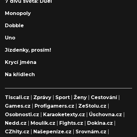
7 divů světa: Duel
Monopoly
Dobble
Uno
Jízdenky, prosím!
Krycí jména
Na křídlech
Tiscali.cz
|
Zprávy
|
Sport
|
Ženy
|
Cestování
|
Games.cz
|
Profigamers.cz
|
ZeStolu.cz
|
Osobnosti.cz
|
Karaoketexty.cz
|
Úschovna.cz
|
Nedd.cz
|
Moulík.cz
|
Fights.cz
|
Dokina.cz
|
CZhity.cz
|
Našepeníze.cz
|
Srovnám.cz
|