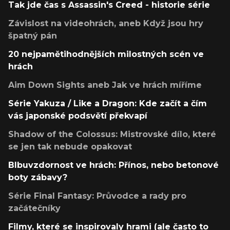
Tak jde čas s Assassin's Creed - historie série
Závislost na videohrách, aneb Když jsou hry
špatný pán
20 nejpamětihodnějších milostných scén ve
hrách
Aim Down Sights aneb Jak ve hrách míříme
Série Yakuza / Like a Dragon: Kde začít a čím
vás japonské podsvětí překvapí
Shadow of the Colossus: Mistrovské dílo, které
se jen tak nebude opakovat
Blbuvzdornost ve hrách: Přínos, nebo betonové
boty zábavy?
Série Final Fantasy: Průvodce a rady pro
začátečníky
Filmy, které se inspirovaly hrami (ale často to