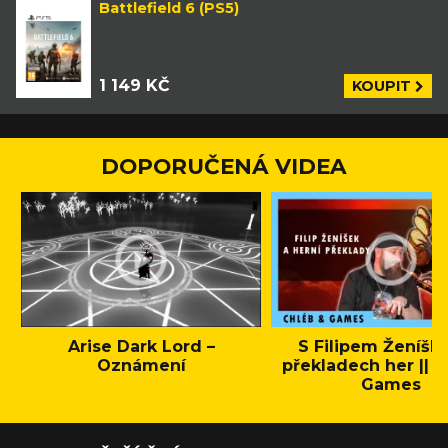
Battlefield 6 (PS5)
1 149 KČ
KOUPIT
DOPORUČENÁ VIDEA
Arise Dark Lord –
S Filipem Ženíšk
Oznámení
překladech her || C
Games