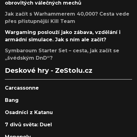
obrovitých válečných mechů
Jak začít s Warhammerem 40,000? Cesta vede
přes přístupnější Kill Team
Wargaming poslouží jako zábava, vzdělání i
armádní simulace. Jak s ním ale začít?
Symbaroum Starter Set – cesta, jak začít se
„švédským DnD“?
Deskové hry - ZeStolu.cz
Carcassonne
Bang
Osadníci z Katanu
7 divů světa: Duel
Monopoly