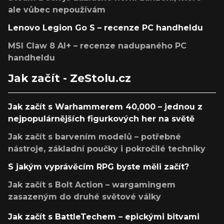
ale vůbec nepoužívám
Lenovo Legion Go S – recenze PC handheldu
MSI Claw 8 AI+ – recenze nadupaného PC
handheldu
Jak začít - ZeStolu.cz
Jak začít s Warhammerem 40,000 – jednou z
nejpopulárnějších figurkových her na světě
Jak začít s barvením modelů – potřebné
nástroje, základní poučky i pokročilé techniky
S jakým vyprávěcím RPG byste měli začít?
Jak začít s Bolt Action – wargamingem
zasazeným do druhé světové války
Jak začít s BattleTechem – epickými bitvami