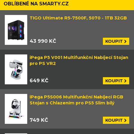
OBLÍBENÉ NA SMARTY.CZ
TIGO Ultimate R5-7500F, 5070 - 1TB 32GB
43 990 KČ
KOUPIT
iPega P5 V001 Multifunkční Nabíjecí Stojan
pro PS VR2
649 KČ
KOUPIT
iPega P5S006 Multifunkční Nabíjecí RGB
Stojan s Chlazením pro PS5 Slim bílý
749 KČ
KOUPIT