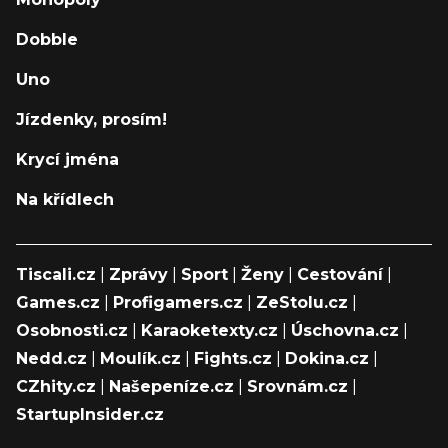
Dobble
Uno
Jízdenky, prosím!
Krycí jména
Na křídlech
Tiscali.cz
|
Zprávy
|
Sport
|
Ženy
|
Cestování
|
Games.cz
|
Profigamers.cz
|
ZeStolu.cz
|
Osobnosti.cz
|
Karaoketexty.cz
|
Úschovna.cz
|
Nedd.cz
|
Moulík.cz
|
Fights.cz
|
Dokina.cz
|
CZhity.cz
|
Našepeníze.cz
|
Srovnám.cz
|
StartupInsider.cz