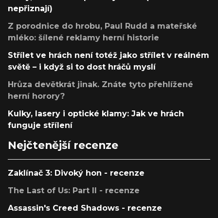
nepřiznají)
Z porodnice do hrobu, Paul Rudd a mateřské
mléko: šílené reklamy herní historie
Střílet ve hrách není totéž jako střílet v reálném
světě – i když si to dost hráčů myslí
Hrůza devětkrát jinak. Znáte tyto přehlížené
herní horory?
Kulky, lasery i optické klamy: Jak ve hrách
funguje střílení
Nejčtenější recenze
Zaklínač 3: Divoký hon - recenze
The Last of Us: Part II - recenze
Assassin's Creed Shadows - recenze