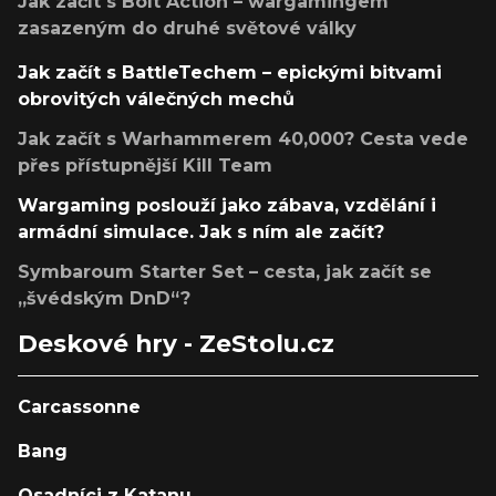
Jak začít s Bolt Action – wargamingem
zasazeným do druhé světové války
Jak začít s BattleTechem – epickými bitvami
obrovitých válečných mechů
Jak začít s Warhammerem 40,000? Cesta vede
přes přístupnější Kill Team
Wargaming poslouží jako zábava, vzdělání i
armádní simulace. Jak s ním ale začít?
Symbaroum Starter Set – cesta, jak začít se
„švédským DnD“?
Deskové hry - ZeStolu.cz
Carcassonne
Bang
Osadníci z Katanu