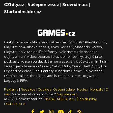
CZhity.cz
|
Našepeníze.cz
|
Srovnám.cz
|
StartupInsider.cz
Český herní web, který se soustředí na hry pro PC, PlayStation 5,
PlayStation 4, Xbox Series X, Xbox Series S, Nintendo Switch,
PlayStation VR2 a další platformy. Naleznete zde recenze,
dojmy z hraní, videorecenze i pravidelné novinky, stejně jako
podcasty, rozsáhlou databázi her a speciály k očekávaným hrám
ze sérií jako Assassin's Creed, Call of Duty, Grand Theft Auto, The
Legend of Zelda, Final Fantasy, Kingdom Come: Deliverance,
Diablo, Stalker, The Elder Scrolls, Baldur's Gate, Hogwart's
Legacy či FIFA.
Reklama
|
Redakce
|
Cookies
|
Osobní údaje
|
Kodex
|
Kontakt
|
O
nás
| Máte námět či připomínku?
Napište nám
© 2026 Games.tiscali.cz |
TISCALI MEDIA, a.s.
|
Člen skupiny
DIGNITY, s.r.o.