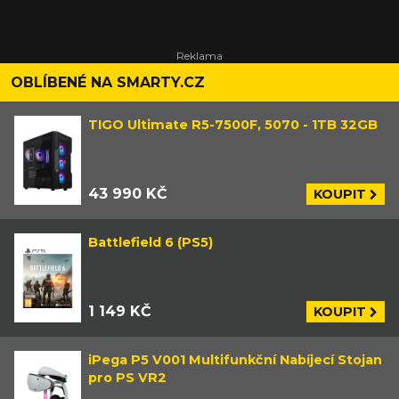
OBLÍBENÉ NA SMARTY.CZ
TIGO Ultimate R5-7500F, 5070 - 1TB 32GB
43 990 KČ
KOUPIT
Battlefield 6 (PS5)
1 149 KČ
KOUPIT
iPega P5 V001 Multifunkční Nabíjecí Stojan
pro PS VR2