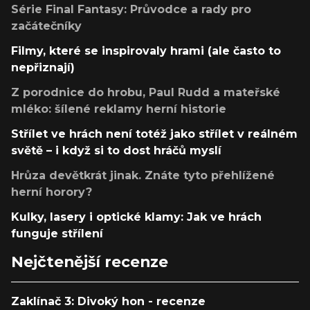
Série Final Fantasy: Průvodce a rady pro
začátečníky
Filmy, které se inspirovaly hrami (ale často to
nepřiznají)
Z porodnice do hrobu, Paul Rudd a mateřské
mléko: šílené reklamy herní historie
Střílet ve hrách není totéž jako střílet v reálném
světě – i když si to dost hráčů myslí
Hrůza devětkrát jinak. Znáte tyto přehlížené
herní horory?
Kulky, lasery i optické klamy: Jak ve hrách
funguje střílení
Nejčtenější recenze
Zaklínač 3: Divoký hon - recenze