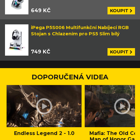
649 KČ
KOUPIT
iPega P5S006 Multifunkční Nabíjecí RGB
Stojan s Chlazením pro PS5 Slim bílý
749 KČ
KOUPIT
DOPORUČENÁ VIDEA
Endless Legend 2 - 1.0
Mafia: The Old Cou
Man of Honor Gam