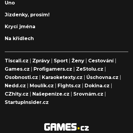
Uno
Jízdenky, prosím!
Krycí jména
Na křídlech
Tiscali.cz
|
Zprávy
|
Sport
|
Ženy
|
Cestování
|
Games.cz
|
Profigamers.cz
|
ZeStolu.cz
|
Osobnosti.cz
|
Karaoketexty.cz
|
Úschovna.cz
|
Nedd.cz
|
Moulík.cz
|
Fights.cz
|
Dokina.cz
|
CZhity.cz
|
Našepeníze.cz
|
Srovnám.cz
|
StartupInsider.cz