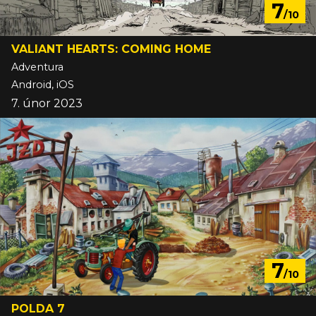
7
/10
VALIANT HEARTS: COMING HOME
Adventura
Android, iOS
7. únor 2023
7
/10
POLDA 7