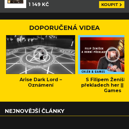
1 149 KČ
KOUPIT
DOPORUČENÁ VIDEA
Arise Dark Lord –
S Filipem Ženíšk
Oznámení
překladech her || C
Games
NEJNOVĚJŠÍ ČLÁNKY