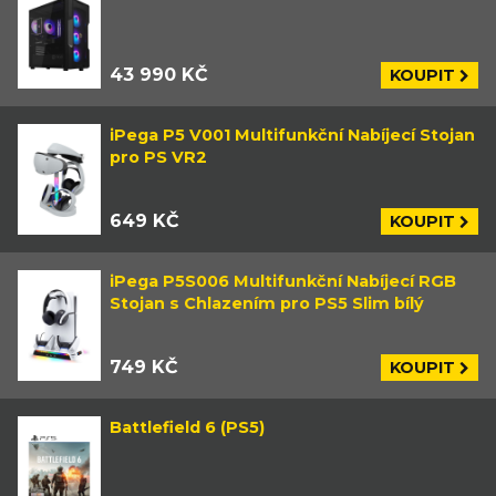
43 990 KČ
KOUPIT
iPega P5 V001 Multifunkční Nabíjecí Stojan
pro PS VR2
649 KČ
KOUPIT
iPega P5S006 Multifunkční Nabíjecí RGB
Stojan s Chlazením pro PS5 Slim bílý
749 KČ
KOUPIT
Battlefield 6 (PS5)