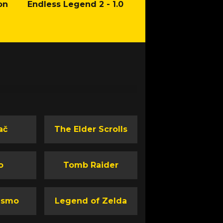
on
Endless Legend 2 - 1.0
Mafia: The Old Co
Man of Honor Ga
ač
The Elder Scrolls
o
Tomb Raider
ismo
Legend of Zelda