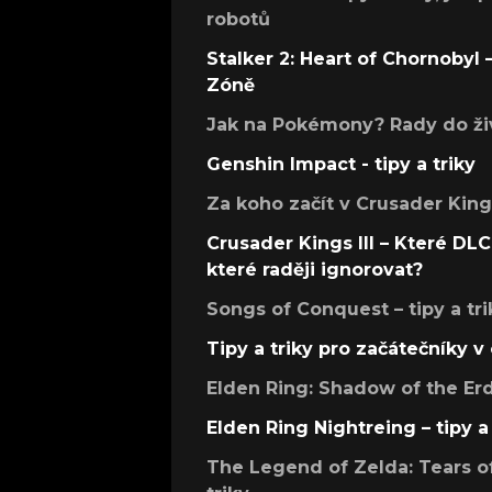
robotů
Stalker 2: Heart of Chornobyl – 
Zóně
Jak na Pokémony? Rady do živ
Genshin Impact - tipy a triky
Za koho začít v Crusader Kings
Crusader Kings III – Které DLC 
které raději ignorovat?
Songs of Conquest – tipy a tri
Tipy a triky pro začátečníky 
Elden Ring: Shadow of the Erdt
Elden Ring Nightreing – tipy a 
The Legend of Zelda: Tears of