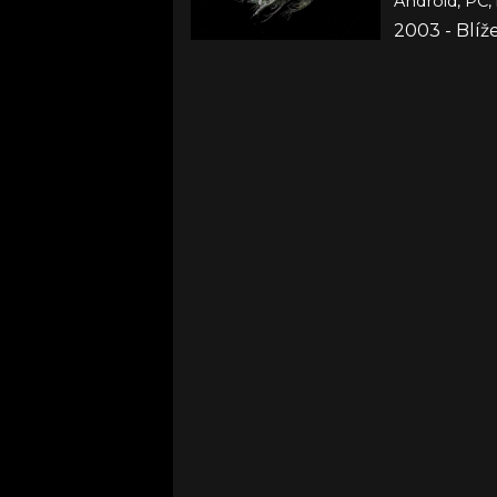
Android, PC,
2003 - Blí