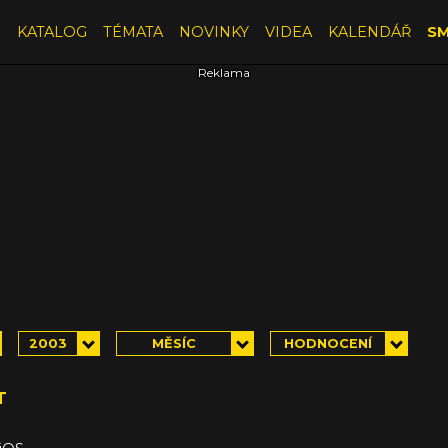
E
KATALOG
TÉMATA
NOVINKY
VIDEA
KALENDÁŘ
SM
2003
MĚSÍC
HODNOCENÍ
T