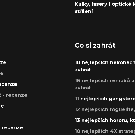
Kulky, lasery i optické
y
střílení
y
Co si zahrát
nze
10 nejlepších nekonečn
zahrát
ze
16 nejlepších remaků a
recenze
zahrát
 - recenze
11 nejlepších gangstere
ze
12 nejlepších roguelite
13 nejlepších hororů, k
- recenze
10 nejlepších 4X strate