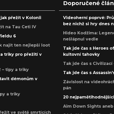
Doporučené člá
jak přežít v Kolonii
Videoherní poprvé: Pr
bez nichž si hry dnes
žít na Tau Ceti IV
Hideo Kodžima: Legendá
fieldu 6
nešlápnul vedle
k najít ten nejlepší loot
Tak jde čas s Heroes o
a triky pro přežití v
kultovní tahovky
Tak jde čas s Civilizací
 tipy a triky
Tak jde čas s Assassin'
postavit démonům v
Závislost na videohrác
pán
py a triky
20 nejpamětihodnějšíc
Aim Down Sights aneb 
přežít ve světě smrtících