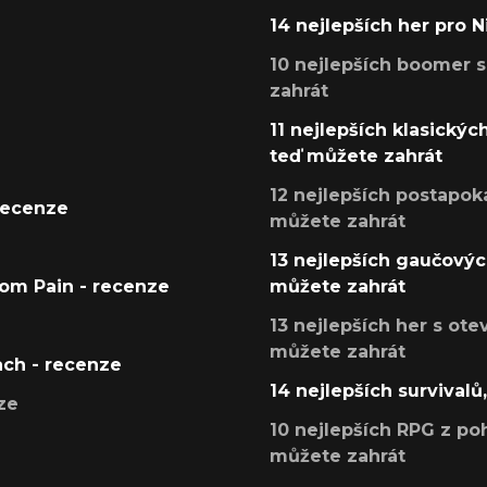
14 nejlepších her pro 
10 nejlepších boomer s
zahrát
11 nejlepších klasickýc
teď můžete zahrát
12 nejlepších postapoka
recenze
můžete zahrát
13 nejlepších gaučových
tom Pain - recenze
můžete zahrát
13 nejlepších her s ot
můžete zahrát
ach - recenze
14 nejlepších survivalů
ze
10 nejlepších RPG z poh
můžete zahrát