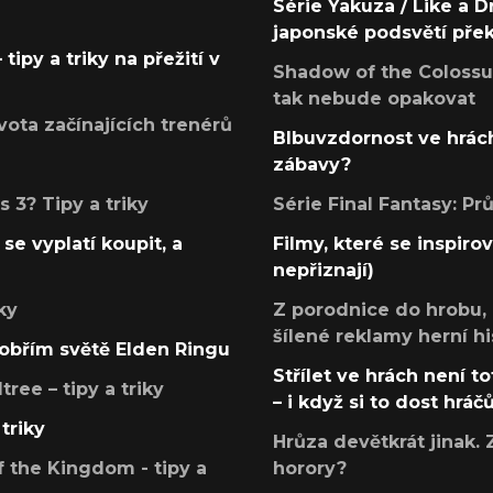
Série Yakuza / Like a D
japonské podsvětí pře
tipy a triky na přežití v
Shadow of the Colossus
tak nebude opakovat
ota začínajících trenérů
Blbuvzdornost ve hrách
zábavy?
 3? Tipy a triky
Série Final Fantasy: P
se vyplatí koupit, a
Filmy, které se inspirov
nepřiznají)
ky
Z porodnice do hrobu,
šílené reklamy herní hi
v obřím světě Elden Ringu
Střílet ve hrách není to
ree – tipy a triky
– i když si to dost hráč
triky
Hrůza devětkrát jinak. 
 the Kingdom - tipy a
horory?