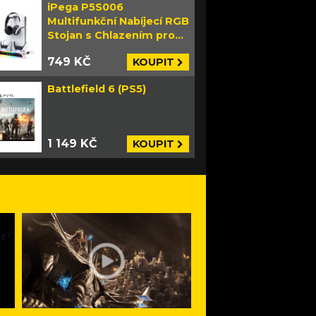
iPega P5S006
Multifunkční Nabíjecí RGB
Stojan s Chlazením pro
PS5 Slim bílý
749 KČ
KOUPIT
Battlefield 6 (PS5)
1 149 KČ
KOUPIT