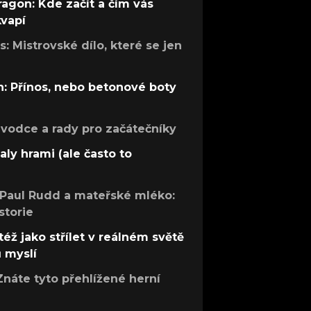
ragon: Kde začít a čím vás
kvapí
: Mistrovské dílo, které se jen
: Přínos, nebo betonové boty
růvodce a rady pro začátečníky
aly hrami (ale často to
 Paul Rudd a mateřské mléko:
storie
též jako střílet v reálném světě
ů myslí
Znáte tyto přehlížené herní