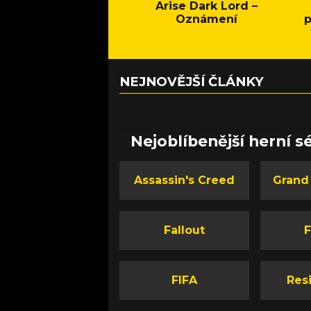
Arise Dark Lord –
Oznámení
p
NEJNOVĚJŠÍ ČLÁNKY
Nejoblíbenější herní sé
Assassin's Creed
Grand
Fallout
F
FIFA
Resi