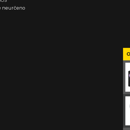
 iOS
že neurčeno
O