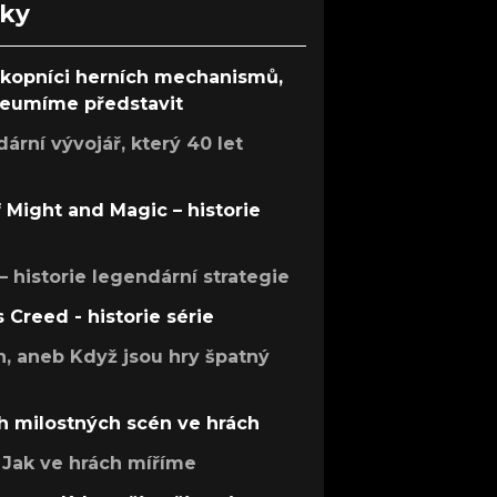
nky
ůkopníci herních mechanismů,
 neumíme představit
rní vývojář, který 40 let
f Might and Magic – historie
 – historie legendární strategie
s Creed - historie série
h, aneb Když jsou hry špatný
h milostných scén ve hrách
Jak ve hrách míříme