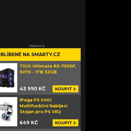
BLÍBENÉ NA SMARTY.CZ
TIGO Ultimate R5-7500F,
5070 - 1TB 32GB
43 990 KČ
KOUPIT
iPega P5 V001
Multifunkční Nabíjecí
Stojan pro PS VR2
649 KČ
KOUPIT