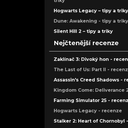
triky
Hogwarts Legacy – tipy a trik
Dune: Awakening - tipy a trik
Silent Hill 2 – tipy a triky
Nejčtenější recenze
Zaklínač 3: Divoký hon - rece
The Last of Us: Part II - recen
Assassin's Creed Shadows - 
Kingdom Come: Deliverance 2
Farming Simulator 25 - recen
Hogwarts Legacy - recenze
Stalker 2: Heart of Chornobyl 