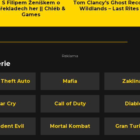
S Filipem Ženíškem o
Tom Clancy's Ghost Rec
řekladech her || Chléb &
Wildlands – Last Rites
Games
rie
 Theft Auto
Mafia
Zaklín
ar Cry
Call of Duty
Diabl
dent Evil
Mortal Kombat
Gran Tur