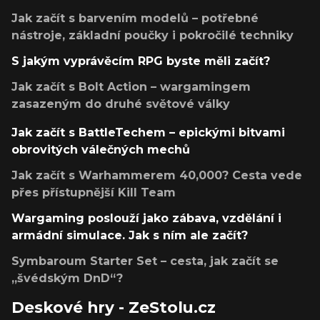
Jak začít s barvením modelů – potřebné
nástroje, základní poučky i pokročilé techniky
S jakým vyprávěcím RPG byste měli začít?
Jak začít s Bolt Action – wargamingem
zasazeným do druhé světové války
Jak začít s BattleTechem – epickými bitvami
obrovitých válečných mechů
Jak začít s Warhammerem 40,000? Cesta vede
přes přístupnější Kill Team
Wargaming poslouží jako zábava, vzdělání i
armádní simulace. Jak s ním ale začít?
Symbaroum Starter Set – cesta, jak začít se
„švédským DnD“?
Deskové hry - ZeStolu.cz