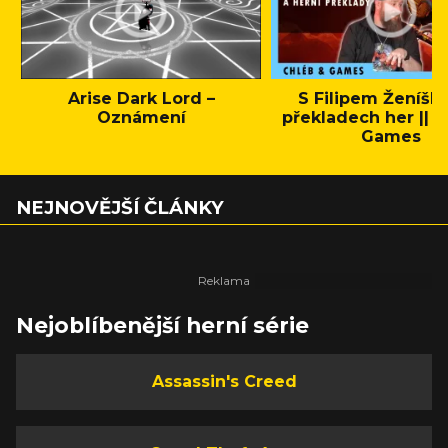
Arise Dark Lord –
S Filipem Ženíšk
Oznámení
překladech her || C
Games
NEJNOVĚJŠÍ ČLÁNKY
Nejoblíbenější herní série
Assassin's Creed