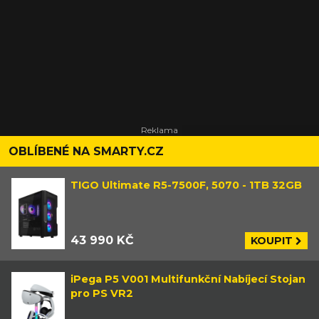
OBLÍBENÉ NA SMARTY.CZ
TIGO Ultimate R5-7500F, 5070 - 1TB 32GB
43 990 KČ
KOUPIT
iPega P5 V001 Multifunkční Nabíjecí Stojan
pro PS VR2