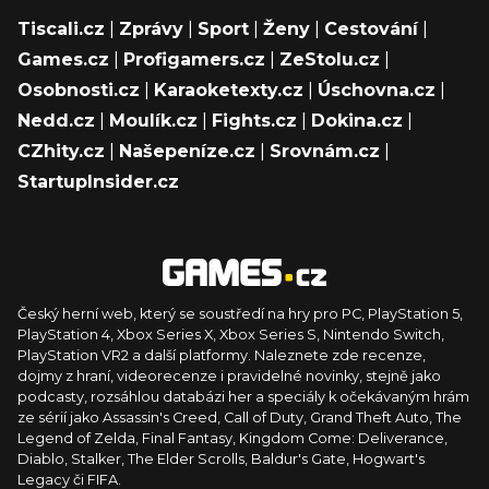
Tiscali.cz
|
Zprávy
|
Sport
|
Ženy
|
Cestování
|
Games.cz
|
Profigamers.cz
|
ZeStolu.cz
|
Osobnosti.cz
|
Karaoketexty.cz
|
Úschovna.cz
|
Nedd.cz
|
Moulík.cz
|
Fights.cz
|
Dokina.cz
|
CZhity.cz
|
Našepeníze.cz
|
Srovnám.cz
|
StartupInsider.cz
Český herní web, který se soustředí na hry pro PC, PlayStation 5,
PlayStation 4, Xbox Series X, Xbox Series S, Nintendo Switch,
PlayStation VR2 a další platformy. Naleznete zde recenze,
dojmy z hraní, videorecenze i pravidelné novinky, stejně jako
podcasty, rozsáhlou databázi her a speciály k očekávaným hrám
ze sérií jako Assassin's Creed, Call of Duty, Grand Theft Auto, The
Legend of Zelda, Final Fantasy, Kingdom Come: Deliverance,
Diablo, Stalker, The Elder Scrolls, Baldur's Gate, Hogwart's
Legacy či FIFA.