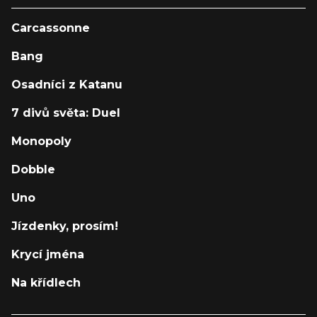
Carcassonne
Bang
Osadníci z Katanu
7 divů světa: Duel
Monopoly
Dobble
Uno
Jízdenky, prosím!
Krycí jména
Na křídlech