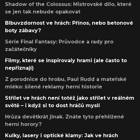
Shadow of the Colossus: Mistrovské dílo, které
se jen tak nebude opakovat
Blbuvzdornost ve hrách: Přínos, nebo betonové
boty zábavy?
Série Final Fantasy: Průvodce a rady pro
začátečníky
Filmy, které se inspirovaly hrami (ale často to
nepřiznají)
Z porodnice do hrobu, Paul Rudd a mateřské
mléko: šílené reklamy herní historie
Střílet ve hrách není totéž jako střílet v reálném
světě – i když si to dost hráčů myslí
Hrůza devětkrát jinak. Znáte tyto přehlížené
herní horory?
Kulky, lasery i optické klamy: Jak ve hrách