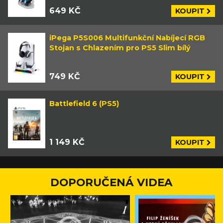
649 KČ
KOUPIT
iPega P5S006 Multifunkční Nabíjecí RGB
Stojan s Chlazením pro PS5 Slim bílý
749 KČ
KOUPIT
Battlefield 6 (PS5)
1 149 KČ
KOUPIT
DOPORUČENÁ VIDEA