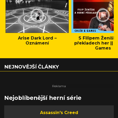
Arise Dark Lord –
S Filipem Ženíšk
Oznámení
překladech her || C
Games
NEJNOVĚJŠÍ ČLÁNKY
Nejoblíbenější herní série
Assassin's Creed