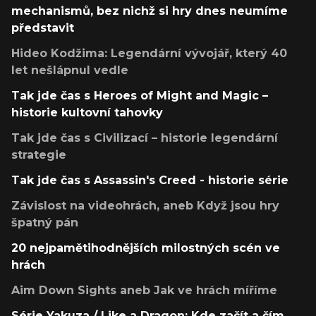
mechanismů, bez nichž si hry dnes neumíme
představit
Hideo Kodžima: Legendární vývojář, který 40
let nešlápnul vedle
Tak jde čas s Heroes of Might and Magic –
historie kultovní tahovky
Tak jde čas s Civilizací – historie legendární
strategie
Tak jde čas s Assassin's Creed - historie série
Závislost na videohrách, aneb Když jsou hry
špatný pán
20 nejpamětihodnějších milostných scén ve
hrách
Aim Down Sights aneb Jak ve hrách míříme
Série Yakuza / Like a Dragon: Kde začít a čím