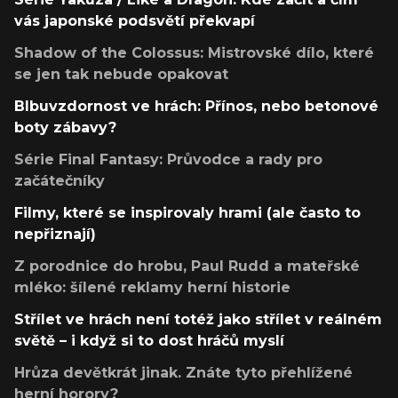
vás japonské podsvětí překvapí
Shadow of the Colossus: Mistrovské dílo, které
se jen tak nebude opakovat
Blbuvzdornost ve hrách: Přínos, nebo betonové
boty zábavy?
Série Final Fantasy: Průvodce a rady pro
začátečníky
Filmy, které se inspirovaly hrami (ale často to
nepřiznají)
Z porodnice do hrobu, Paul Rudd a mateřské
mléko: šílené reklamy herní historie
Střílet ve hrách není totéž jako střílet v reálném
světě – i když si to dost hráčů myslí
Hrůza devětkrát jinak. Znáte tyto přehlížené
herní horory?