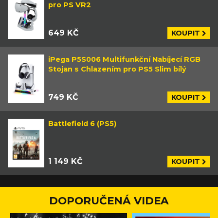
pro PS VR2
649 KČ
KOUPIT
iPega P5S006 Multifunkční Nabíjecí RGB
Stojan s Chlazením pro PS5 Slim bílý
749 KČ
KOUPIT
Battlefield 6 (PS5)
1 149 KČ
KOUPIT
DOPORUČENÁ VIDEA