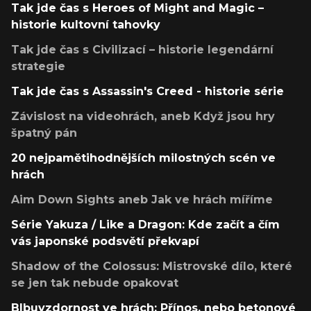
Tak jde čas s Heroes of Might and Magic –
historie kultovní tahovky
Tak jde čas s Civilizací – historie legendární
strategie
Tak jde čas s Assassin's Creed - historie série
Závislost na videohrách, aneb Když jsou hry
špatný pán
20 nejpamětihodnějších milostných scén ve
hrách
Aim Down Sights aneb Jak ve hrách míříme
Série Yakuza / Like a Dragon: Kde začít a čím
vás japonské podsvětí překvapí
Shadow of the Colossus: Mistrovské dílo, které
se jen tak nebude opakovat
Blbuvzdornost ve hrách: Přínos, nebo betonové