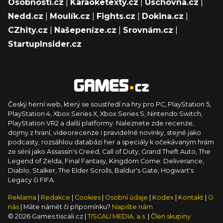
Osobnosti.cz
|
Karaoketexty.cz
|
Úschovna.cz
|
Nedd.cz
|
Moulík.cz
|
Fights.cz
|
Dokina.cz
|
CZhity.cz
|
Našepeníze.cz
|
Srovnám.cz
|
StartupInsider.cz
Český herní web, který se soustředí na hry pro PC, PlayStation 5,
PlayStation 4, Xbox Series X, Xbox Series S, Nintendo Switch,
PlayStation VR2 a další platformy. Naleznete zde recenze,
dojmy z hraní, videorecenze i pravidelné novinky, stejně jako
podcasty, rozsáhlou databázi her a speciály k očekávaným hrám
ze sérií jako Assassin's Creed, Call of Duty, Grand Theft Auto, The
Legend of Zelda, Final Fantasy, Kingdom Come: Deliverance,
Diablo, Stalker, The Elder Scrolls, Baldur's Gate, Hogwart's
Legacy či FIFA.
Reklama
|
Redakce
|
Cookies
|
Osobní údaje
|
Kodex
|
Kontakt
|
O
nás
| Máte námět či připomínku?
Napište nám
© 2026 Games.tiscali.cz |
TISCALI MEDIA, a.s.
|
Člen skupiny