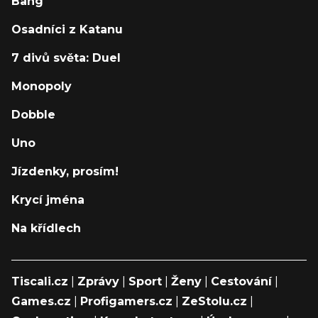
Bang
Osadníci z Katanu
7 divů světa: Duel
Monopoly
Dobble
Uno
Jízdenky, prosím!
Krycí jména
Na křídlech
Tiscali.cz
|
Zprávy
|
Sport
|
Ženy
|
Cestování
|
Games.cz
|
Profigamers.cz
|
ZeStolu.cz
|