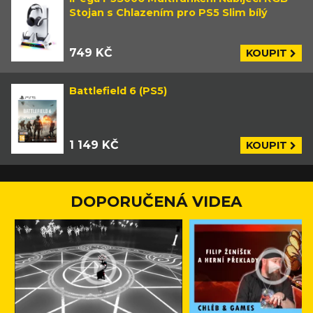
Stojan s Chlazením pro PS5 Slim bílý
749 KČ
KOUPIT
Battlefield 6 (PS5)
1 149 KČ
KOUPIT
DOPORUČENÁ VIDEA