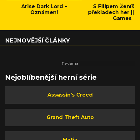
Arise Dark Lord –
S Filipem Ženíšk
Oznámení
překladech her || C
Games
NEJNOVĚJŠÍ ČLÁNKY
Nejoblíbenější herní série
Assassin's Creed
Grand Theft Auto
Mafia