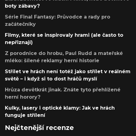
boty zábavy?
Série Final Fantasy: Průvodce a rady pro
začátečníky
Filmy, které se inspirovaly hrami (ale často to
nepřiznají)
Z porodnice do hrobu, Paul Rudd a mateřské
mléko: šílené reklamy herní historie
Střílet ve hrách není totéž jako střílet v reálném
světě – i když si to dost hráčů myslí
Hrůza devětkrát jinak. Znáte tyto přehlížené
herní horory?
Kulky, lasery i optické klamy: Jak ve hrách
funguje střílení
Nejčtenější recenze