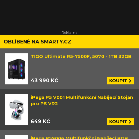
OBLÍBENÉ NA SMARTY.CZ
TIGO Ultimate R5-7500F, 5070 - 1TB 32GB
43 990 KČ
KOUPIT
iPega P5 V001 Multifunkční Nabíjecí Stojan
pro PS VR2
649 KČ
KOUPIT
iPega P5S006 Multifunkční Nabíjecí RGB