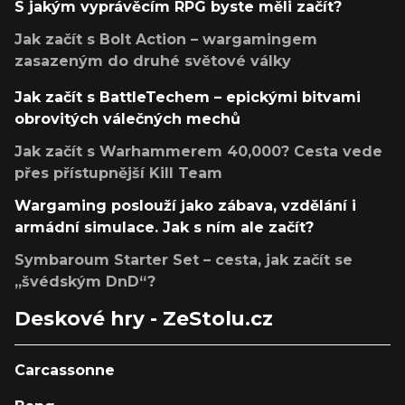
S jakým vyprávěcím RPG byste měli začít?
Jak začít s Bolt Action – wargamingem
zasazeným do druhé světové války
Jak začít s BattleTechem – epickými bitvami
obrovitých válečných mechů
Jak začít s Warhammerem 40,000? Cesta vede
přes přístupnější Kill Team
Wargaming poslouží jako zábava, vzdělání i
armádní simulace. Jak s ním ale začít?
Symbaroum Starter Set – cesta, jak začít se
„švédským DnD“?
Deskové hry - ZeStolu.cz
Carcassonne