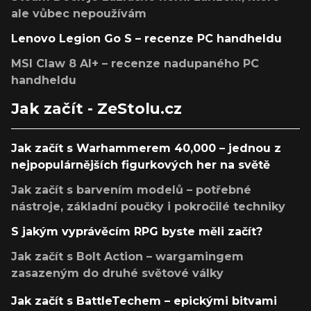
ale vůbec nepoužívám
Lenovo Legion Go S – recenze PC handheldu
MSI Claw 8 AI+ – recenze nadupaného PC
handheldu
Jak začít - ZeStolu.cz
Jak začít s Warhammerem 40,000 – jednou z
nejpopulárnějších figurkových her na světě
Jak začít s barvením modelů – potřebné
nástroje, základní poučky i pokročilé techniky
S jakým vyprávěcím RPG byste měli začít?
Jak začít s Bolt Action – wargamingem
zasazeným do druhé světové války
Jak začít s BattleTechem – epickými bitvami