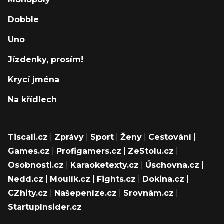
Dobble
Uno
Jízdenky, prosím!
Krycí jména
Na křídlech
Tiscali.cz
|
Zprávy
|
Sport
|
Ženy
|
Cestování
|
Games.cz
|
Profigamers.cz
|
ZeStolu.cz
|
Osobnosti.cz
|
Karaoketexty.cz
|
Úschovna.cz
|
Nedd.cz
|
Moulík.cz
|
Fights.cz
|
Dokina.cz
|
CZhity.cz
|
Našepeníze.cz
|
Srovnám.cz
|
StartupInsider.cz