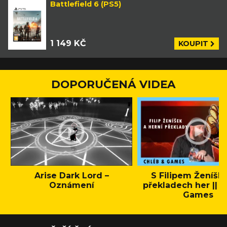
Battlefield 6 (PS5)
1 149 KČ
KOUPIT
DOPORUČENÁ VIDEA
Arise Dark Lord –
S Filipem Ženíšk
Oznámení
překladech her || C
Games