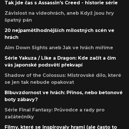
Tak jde čas s Assassin's Creed - historie série
Závislost na videohrách, aneb Když jsou hry
špatný pán
20 nejpamětihodnějších milostných scén ve
hrách
Aim Down Sights aneb Jak ve hrách míříme
Série Yakuza / Like a Dragon: Kde začít a čím
vás japonské podsvětí překvapí
Shadow of the Colossus: Mistrovské dílo, které
se jen tak nebude opakovat
Blbuvzdornost ve hrách: Přínos, nebo betonové
boty zábavy?
Série Final Fantasy: Průvodce a rady pro
začátečníky
Filmy, které se inspirovaly hrami (ale často to