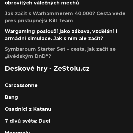
obrovitých válečných mechů
Jak začít s Warhammerem 40,000? Cesta vede
přes přístupnější Kill Team
Wargaming poslouží jako zábava, vzdělání i
armádní simulace. Jak s ním ale začít?
Symbaroum Starter Set – cesta, jak začít se
„švédským DnD“?
Deskové hry - ZeStolu.cz
Carcassonne
Bang
Osadníci z Katanu
7 divů světa: Duel
Monopoly