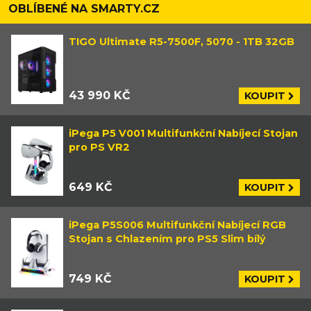
OBLÍBENÉ NA SMARTY.CZ
TIGO Ultimate R5-7500F, 5070 - 1TB 32GB
43 990 KČ
KOUPIT
iPega P5 V001 Multifunkční Nabíjecí Stojan
pro PS VR2
649 KČ
KOUPIT
iPega P5S006 Multifunkční Nabíjecí RGB
Stojan s Chlazením pro PS5 Slim bílý
749 KČ
KOUPIT