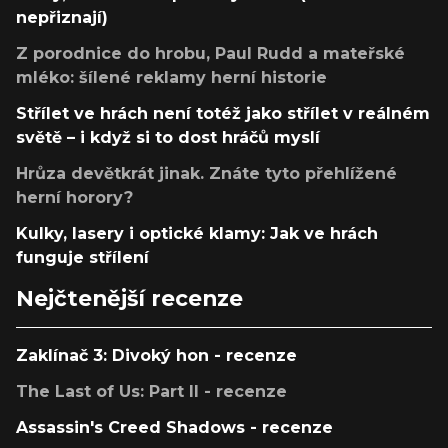
nepřiznají)
Z porodnice do hrobu, Paul Rudd a mateřské
mléko: šílené reklamy herní historie
Střílet ve hrách není totéž jako střílet v reálném
světě – i když si to dost hráčů myslí
Hrůza devětkrát jinak. Znáte tyto přehlížené
herní horory?
Kulky, lasery i optické klamy: Jak ve hrách
funguje střílení
Nejčtenější recenze
Zaklínač 3: Divoký hon - recenze
The Last of Us: Part II - recenze
Assassin's Creed Shadows - recenze