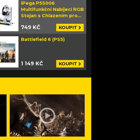
iPega P5S006
Multifunkční Nabíjecí RGB
Stojan s Chlazením pro
PS5 Slim bílý
749 KČ
KOUPIT
Battlefield 6 (PS5)
1 149 KČ
KOUPIT