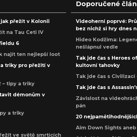
Doporučené člá
jak přežít v Kolonii
Videoherní poprvé: Pr
bez nichž si hry dnes
žít na Tau Ceti IV
Hideo Kodžima: Legendá
fieldu 6
nešlápnul vedle
k najít ten nejlepší loot
Tak jde čas s Heroes o
a triky pro přežití v
kultovní tahovky
Tak jde čas s Civilizací
 tipy a triky
Tak jde čas s Assassin'
postavit démonům v
Závislost na videohrác
pán
py a triky
20 nejpamětihodnějšíc
Aim Down Sights aneb 
přežít ve světě smrtících