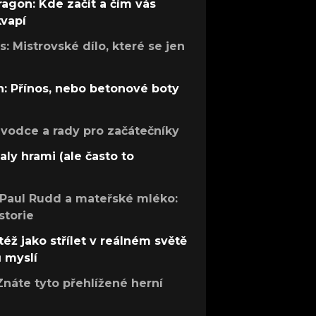
ragon: Kde začít a čím vás
kvapí
: Mistrovské dílo, které se jen
: Přínos, nebo betonové boty
růvodce a rady pro začátečníky
aly hrami (ale často to
 Paul Rudd a mateřské mléko:
storie
též jako střílet v reálném světě
ů myslí
Znáte tyto přehlížené herní