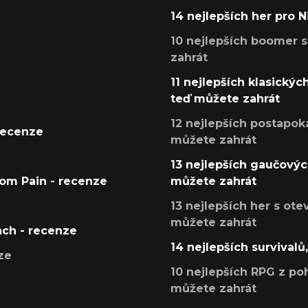
14 nejlepších her pro 
10 nejlepších boomer s
zahrát
11 nejlepších klasickýc
teď můžete zahrát
12 nejlepších postapoka
recenze
můžete zahrát
13 nejlepších gaučových
tom Pain - recenze
můžete zahrát
13 nejlepších her s ot
můžete zahrát
ach - recenze
14 nejlepších survivalů
ze
10 nejlepších RPG z poh
můžete zahrát