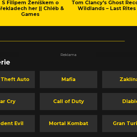
S Filipem Ženíškem o
Tom Clancy's Ghost Rec
řekladech her || Chléb &
Wildlands – Last Rites
Games
rie
 Theft Auto
Mafia
Zaklín
ar Cry
Call of Duty
Diabl
dent Evil
Mortal Kombat
Gran Tur