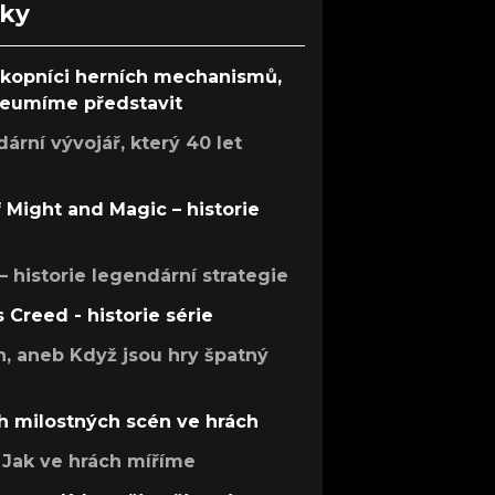
nky
ůkopníci herních mechanismů,
 neumíme představit
rní vývojář, který 40 let
f Might and Magic – historie
 – historie legendární strategie
s Creed - historie série
h, aneb Když jsou hry špatný
h milostných scén ve hrách
Jak ve hrách míříme