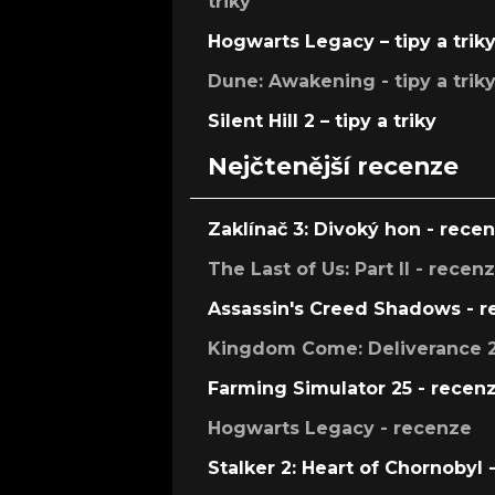
triky
Hogwarts Legacy – tipy a trik
Dune: Awakening - tipy a trik
Silent Hill 2 – tipy a triky
Nejčtenější recenze
Zaklínač 3: Divoký hon - rece
The Last of Us: Part II - recen
Assassin's Creed Shadows - 
Kingdom Come: Deliverance 2
Farming Simulator 25 - recen
Hogwarts Legacy - recenze
Stalker 2: Heart of Chornobyl 