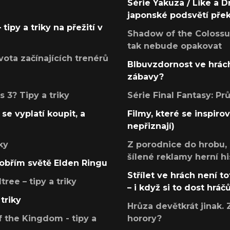
Série Yakuza / Like a D
japonské podsvětí pře
tipy a triky na přežití v
Shadow of the Colossus
tak nebude opakovat
ota začínajících trenérů
Blbuvzdornost ve hrách
zábavy?
 3? Tipy a triky
Série Final Fantasy: P
se vyplatí koupit, a
Filmy, které se inspirov
nepřiznají)
ky
Z porodnice do hrobu,
šílené reklamy herní hi
v obřím světě Elden Ringu
Střílet ve hrách není to
ree – tipy a triky
– i když si to dost hráč
triky
Hrůza devětkrát jinak. 
 the Kingdom - tipy a
horory?