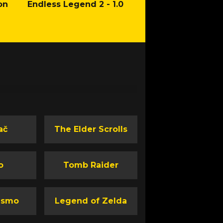
on
Endless Legend 2 - 1.0
Mafia: The Old Co
Man of Honor Ga
ač
The Elder Scrolls
o
Tomb Raider
ismo
Legend of Zelda