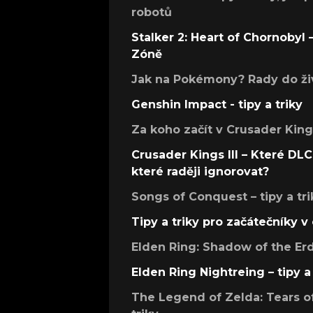
robotů
Stalker 2: Heart of Chornobyl – 
Zóně
Jak na Pokémony? Rady do živ
Genshin Impact - tipy a triky
Za koho začít v Crusader Kings
Crusader Kings III – Které DLC 
které raději ignorovat?
Songs of Conquest – tipy a tri
Tipy a triky pro začátečníky 
Elden Ring: Shadow of the Erdt
Elden Ring Nightreing – tipy a 
The Legend of Zelda: Tears of