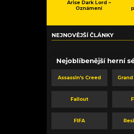
Arise Dark Lord –
Oznámení
p
NEJNOVĚJŠÍ ČLÁNKY
Nejoblíbenější herní sé
Assassin's Creed
Grand
Fallout
F
FIFA
Resi