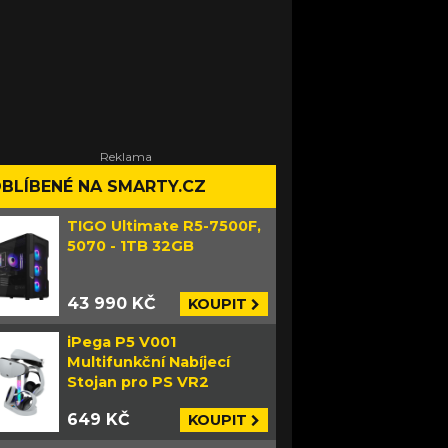
BLÍBENÉ NA SMARTY.CZ
TIGO Ultimate R5-7500F,
5070 - 1TB 32GB
43 990 KČ
KOUPIT
iPega P5 V001
Multifunkční Nabíjecí
Stojan pro PS VR2
649 KČ
KOUPIT