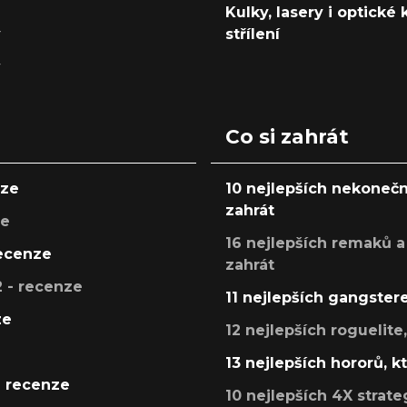
Kulky, lasery i optické
y
střílení
y
Co si zahrát
nze
10 nejlepších nekonečn
zahrát
ze
16 nejlepších remaků a
recenze
zahrát
 - recenze
11 nejlepších gangstere
ze
12 nejlepších roguelite
13 nejlepších hororů, k
- recenze
10 nejlepších 4X strate