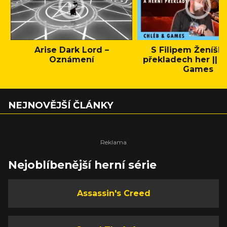
Arise Dark Lord –
S Filipem Ženíšk
Oznámení
překladech her || C
Games
NEJNOVĚJŠÍ ČLÁNKY
Nejoblíbenější herní série
Assassin's Creed