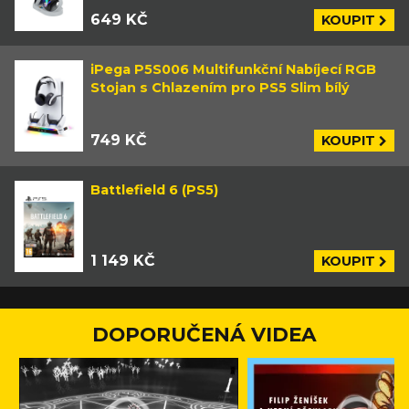
649 KČ
KOUPIT
iPega P5S006 Multifunkční Nabíjecí RGB
Stojan s Chlazením pro PS5 Slim bílý
749 KČ
KOUPIT
Battlefield 6 (PS5)
1 149 KČ
KOUPIT
DOPORUČENÁ VIDEA