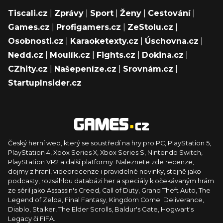
Tiscali.cz
|
Zprávy
|
Sport
|
Ženy
|
Cestování
|
Games.cz
|
Profigamers.cz
|
ZeStolu.cz
|
Osobnosti.cz
|
Karaoketexty.cz
|
Úschovna.cz
|
Nedd.cz
|
Moulík.cz
|
Fights.cz
|
Dokina.cz
|
CZhity.cz
|
Našepeníze.cz
|
Srovnám.cz
|
StartupInsider.cz
Český herní web, který se soustředí na hry pro PC, PlayStation 5,
PlayStation 4, Xbox Series X, Xbox Series S, Nintendo Switch,
PlayStation VR2 a další platformy. Naleznete zde recenze,
dojmy z hraní, videorecenze i pravidelné novinky, stejně jako
podcasty, rozsáhlou databázi her a speciály k očekávaným hrám
ze sérií jako Assassin's Creed, Call of Duty, Grand Theft Auto, The
Legend of Zelda, Final Fantasy, Kingdom Come: Deliverance,
Diablo, Stalker, The Elder Scrolls, Baldur's Gate, Hogwart's
Legacy či FIFA.