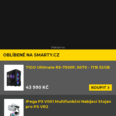
OBLÍBENÉ NA SMARTY.CZ
TIGO Ultimate R5-7500F, 5070 - 1TB 32GB
43 990 KČ
KOUPIT
iPega P5 V001 Multifunkční Nabíjecí Stojan
pro PS VR2