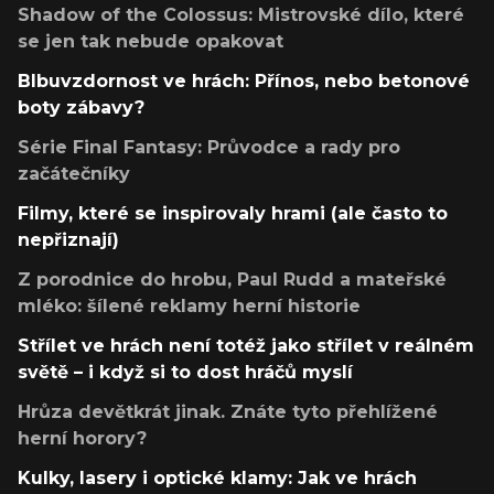
Shadow of the Colossus: Mistrovské dílo, které
se jen tak nebude opakovat
Blbuvzdornost ve hrách: Přínos, nebo betonové
boty zábavy?
Série Final Fantasy: Průvodce a rady pro
začátečníky
Filmy, které se inspirovaly hrami (ale často to
nepřiznají)
Z porodnice do hrobu, Paul Rudd a mateřské
mléko: šílené reklamy herní historie
Střílet ve hrách není totéž jako střílet v reálném
světě – i když si to dost hráčů myslí
Hrůza devětkrát jinak. Znáte tyto přehlížené
herní horory?
Kulky, lasery i optické klamy: Jak ve hrách