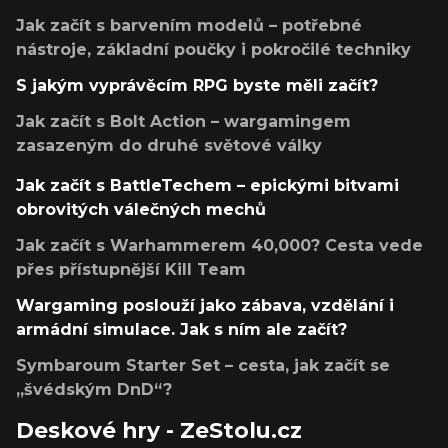
Jak začít s barvením modelů – potřebné
nástroje, základní poučky i pokročilé techniky
S jakým vyprávěcím RPG byste měli začít?
Jak začít s Bolt Action – wargamingem
zasazeným do druhé světové války
Jak začít s BattleTechem – epickými bitvami
obrovitých válečných mechů
Jak začít s Warhammerem 40,000? Cesta vede
přes přístupnější Kill Team
Wargaming poslouží jako zábava, vzdělání i
armádní simulace. Jak s ním ale začít?
Symbaroum Starter Set – cesta, jak začít se
„švédským DnD“?
Deskové hry - ZeStolu.cz