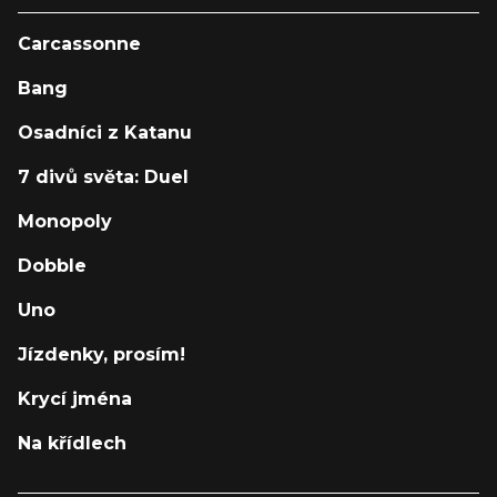
Carcassonne
Bang
Osadníci z Katanu
7 divů světa: Duel
Monopoly
Dobble
Uno
Jízdenky, prosím!
Krycí jména
Na křídlech