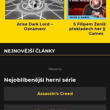
Arise Dark Lord –
S Filipem Ženíšk
Oznámení
překladech her || C
Games
NEJNOVĚJŠÍ ČLÁNKY
Nejoblíbenější herní série
Assassin's Creed