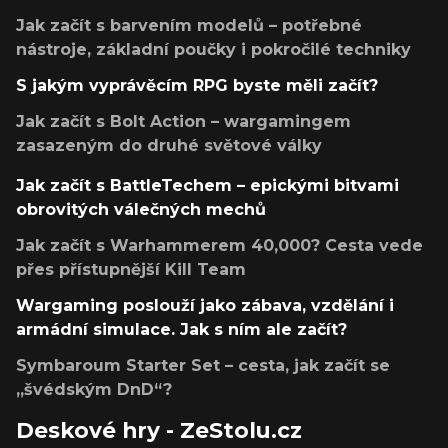
Jak začít s barvením modelů – potřebné
nástroje, základní poučky i pokročilé techniky
S jakým vyprávěcím RPG byste měli začít?
Jak začít s Bolt Action – wargamingem
zasazeným do druhé světové války
Jak začít s BattleTechem – epickými bitvami
obrovitých válečných mechů
Jak začít s Warhammerem 40,000? Cesta vede
přes přístupnější Kill Team
Wargaming poslouží jako zábava, vzdělání i
armádní simulace. Jak s ním ale začít?
Symbaroum Starter Set – cesta, jak začít se
„švédským DnD“?
Deskové hry - ZeStolu.cz