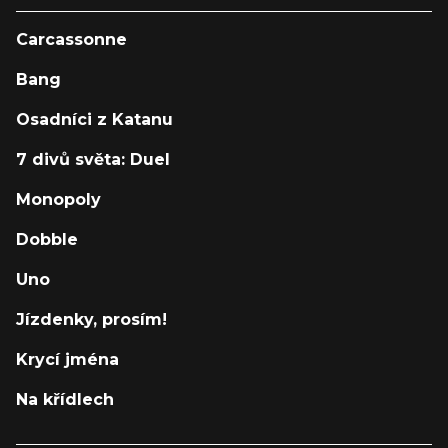
Carcassonne
Bang
Osadníci z Katanu
7 divů světa: Duel
Monopoly
Dobble
Uno
Jízdenky, prosím!
Krycí jména
Na křídlech