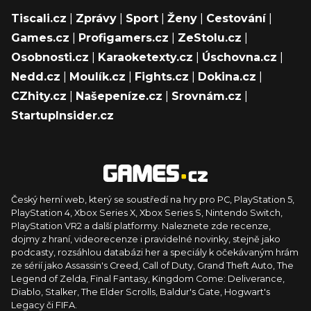
Tiscali.cz
|
Zprávy
|
Sport
|
Ženy
|
Cestování
|
Games.cz
|
Profigamers.cz
|
ZeStolu.cz
|
Osobnosti.cz
|
Karaoketexty.cz
|
Úschovna.cz
|
Nedd.cz
|
Moulík.cz
|
Fights.cz
|
Dokina.cz
|
CZhity.cz
|
Našepeníze.cz
|
Srovnám.cz
|
StartupInsider.cz
Český herní web, který se soustředí na hry pro PC, PlayStation 5,
PlayStation 4, Xbox Series X, Xbox Series S, Nintendo Switch,
PlayStation VR2 a další platformy. Naleznete zde recenze,
dojmy z hraní, videorecenze i pravidelné novinky, stejně jako
podcasty, rozsáhlou databázi her a speciály k očekávaným hrám
ze sérií jako Assassin's Creed, Call of Duty, Grand Theft Auto, The
Legend of Zelda, Final Fantasy, Kingdom Come: Deliverance,
Diablo, Stalker, The Elder Scrolls, Baldur's Gate, Hogwart's
Legacy či FIFA.