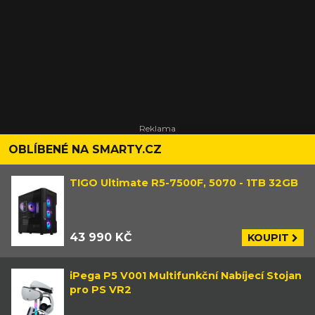
OBLÍBENÉ NA SMARTY.CZ
TIGO Ultimate R5-7500F, 5070 - 1TB 32GB
43 990 KČ
KOUPIT
iPega P5 V001 Multifunkční Nabíjecí Stojan
pro PS VR2