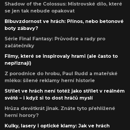
Shadow of the Colossus: Mistrovské dílo, které
se jen tak nebude opakovat
Blbuvzdornost ve hrách: Přínos, nebo betonové
boty zábavy?
Série Final Fantasy: Průvodce a rady pro
začátečníky
Filmy, které se inspirovaly hrami (ale často to
nepřiznají)
Z porodnice do hrobu, Paul Rudd a mateřské
mléko: šílené reklamy herní historie
Střílet ve hrách není totéž jako střílet v reálném
světě – i když si to dost hráčů myslí
Hrůza devětkrát jinak. Znáte tyto přehlížené
herní horory?
Kulky, lasery i optické klamy: Jak ve hrách