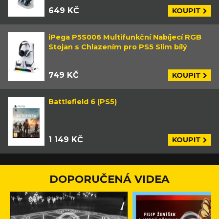
649 KČ
KOUPIT
iPega P5S006 Multifunkční Nabíjecí RGB
Stojan s Chlazením pro PS5 Slim bílý
749 KČ
KOUPIT
Battlefield 6 (PS5)
1 149 KČ
KOUPIT
DOPORUČENÁ VIDEA