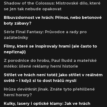
Shadow of the Colossus: Mistrovské dílo, které
se jen tak nebude opakovat
Blbuvzdornost ve hrách: Přínos, nebo betonové
boty zábavy?
Série Final Fantasy: Průvodce a rady pro
začátečníky
Filmy, které se inspirovaly hrami (ale často to
nepřiznají)
Z porodnice do hrobu, Paul Rudd a mateřské
mléko: šílené reklamy herní historie
Střílet ve hrách není totéž jako střílet v reálném
světě – i když si to dost hráčů myslí
Hrůza devětkrát jinak. Znáte tyto přehlížené
herní horory?
Kulky, lasery i optické klamy: Jak ve hrách