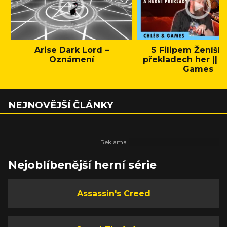
Arise Dark Lord –
S Filipem Ženíšk
Oznámení
překladech her || C
Games
NEJNOVĚJŠÍ ČLÁNKY
Nejoblíbenější herní série
Assassin's Creed