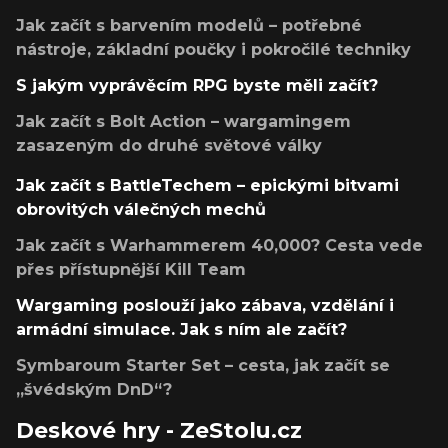
Jak začít s barvením modelů – potřebné
nástroje, základní poučky i pokročilé techniky
S jakým vyprávěcím RPG byste měli začít?
Jak začít s Bolt Action – wargamingem
zasazeným do druhé světové války
Jak začít s BattleTechem – epickými bitvami
obrovitých válečných mechů
Jak začít s Warhammerem 40,000? Cesta vede
přes přístupnější Kill Team
Wargaming poslouží jako zábava, vzdělání i
armádní simulace. Jak s ním ale začít?
Symbaroum Starter Set – cesta, jak začít se
„švédským DnD“?
Deskové hry - ZeStolu.cz