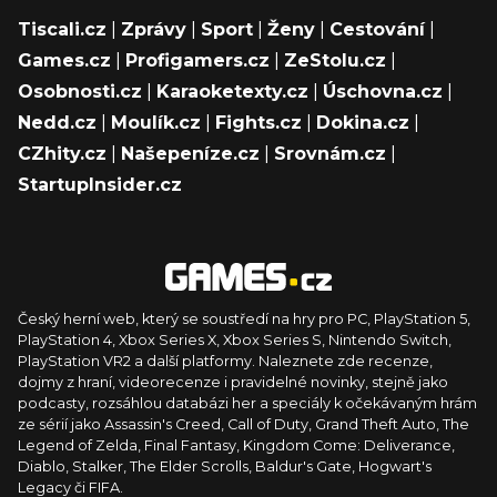
Tiscali.cz
|
Zprávy
|
Sport
|
Ženy
|
Cestování
|
Games.cz
|
Profigamers.cz
|
ZeStolu.cz
|
Osobnosti.cz
|
Karaoketexty.cz
|
Úschovna.cz
|
Nedd.cz
|
Moulík.cz
|
Fights.cz
|
Dokina.cz
|
CZhity.cz
|
Našepeníze.cz
|
Srovnám.cz
|
StartupInsider.cz
Český herní web, který se soustředí na hry pro PC, PlayStation 5,
PlayStation 4, Xbox Series X, Xbox Series S, Nintendo Switch,
PlayStation VR2 a další platformy. Naleznete zde recenze,
dojmy z hraní, videorecenze i pravidelné novinky, stejně jako
podcasty, rozsáhlou databázi her a speciály k očekávaným hrám
ze sérií jako Assassin's Creed, Call of Duty, Grand Theft Auto, The
Legend of Zelda, Final Fantasy, Kingdom Come: Deliverance,
Diablo, Stalker, The Elder Scrolls, Baldur's Gate, Hogwart's
Legacy či FIFA.