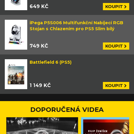
649 KČ
KOUPIT
iPega P5S006 Multifunkční Nabíjecí RGB
Stojan s Chlazením pro PS5 Slim bílý
749 KČ
KOUPIT
Battlefield 6 (PS5)
1 149 KČ
KOUPIT
DOPORUČENÁ VIDEA