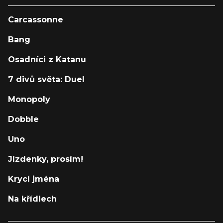
Carcassonne
Bang
Osadníci z Katanu
7 divů světa: Duel
Monopoly
Dobble
Uno
Jízdenky, prosím!
Krycí jména
Na křídlech