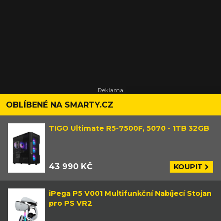
OBLÍBENÉ NA SMARTY.CZ
TIGO Ultimate R5-7500F, 5070 - 1TB 32GB
43 990 KČ
KOUPIT
iPega P5 V001 Multifunkční Nabíjecí Stojan
pro PS VR2