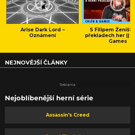
Arise Dark Lord –
S Filipem Ženíšk
Oznámení
překladech her || C
Games
NEJNOVĚJŠÍ ČLÁNKY
Nejoblíbenější herní série
Assassin's Creed