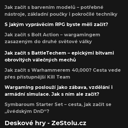
Jak začít s barvením modelů – potřebné
nástroje, základní poučky i pokročilé techniky
S jakým vyprávěcím RPG byste měli začít?
Jak začít s Bolt Action – wargamingem
zasazeným do druhé světové války
Jak začít s BattleTechem – epickými bitvami
obrovitých válečných mechů
Jak začít s Warhammerem 40,000? Cesta vede
přes přístupnější Kill Team
Wargaming poslouží jako zábava, vzdělání i
armádní simulace. Jak s ním ale začít?
Symbaroum Starter Set – cesta, jak začít se
„švédským DnD“?
Deskové hry - ZeStolu.cz