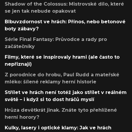
Shadow of the Colossus: Mistrovské dílo, které
se jen tak nebude opakovat
Blbuvzdornost ve hrách: Přínos, nebo betonové
boty zábavy?
Série Final Fantasy: Průvodce a rady pro
začátečníky
Filmy, které se inspirovaly hrami (ale často to
nepřiznají)
Z porodnice do hrobu, Paul Rudd a mateřské
mléko: šílené reklamy herní historie
Střílet ve hrách není totéž jako střílet v reálném
světě – i když si to dost hráčů myslí
Hrůza devětkrát jinak. Znáte tyto přehlížené
herní horory?
Kulky, lasery i optické klamy: Jak ve hrách