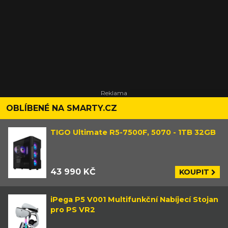
OBLÍBENÉ NA SMARTY.CZ
TIGO Ultimate R5-7500F, 5070 - 1TB 32GB
43 990 KČ
KOUPIT
iPega P5 V001 Multifunkční Nabíjecí Stojan
pro PS VR2