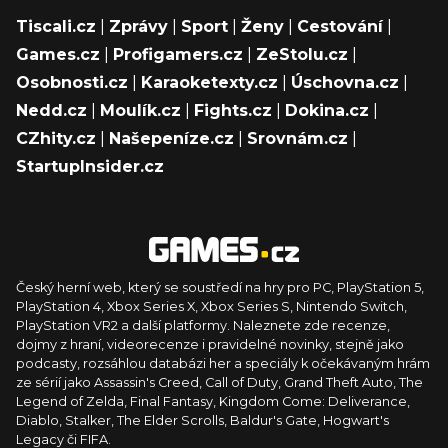
Tiscali.cz
|
Zprávy
|
Sport
|
Ženy
|
Cestování
|
Games.cz
|
Profigamers.cz
|
ZeStolu.cz
|
Osobnosti.cz
|
Karaoketexty.cz
|
Úschovna.cz
|
Nedd.cz
|
Moulík.cz
|
Fights.cz
|
Dokina.cz
|
CZhity.cz
|
Našepeníze.cz
|
Srovnám.cz
|
StartupInsider.cz
Český herní web, který se soustředí na hry pro PC, PlayStation 5,
PlayStation 4, Xbox Series X, Xbox Series S, Nintendo Switch,
PlayStation VR2 a další platformy. Naleznete zde recenze,
dojmy z hraní, videorecenze i pravidelné novinky, stejně jako
podcasty, rozsáhlou databázi her a speciály k očekávaným hrám
ze sérií jako Assassin's Creed, Call of Duty, Grand Theft Auto, The
Legend of Zelda, Final Fantasy, Kingdom Come: Deliverance,
Diablo, Stalker, The Elder Scrolls, Baldur's Gate, Hogwart's
Legacy či FIFA.