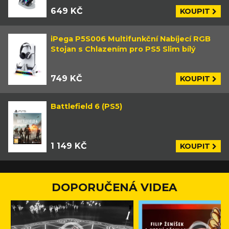
649 KČ
KOUPIT
iPega P5S006 Multifunkční Nabíjecí RGB
Stojan s Chlazením pro PS5 Slim bílý
749 KČ
KOUPIT
Battlefield 6 (PS5)
1 149 KČ
KOUPIT
DOPORUČENÁ VIDEA