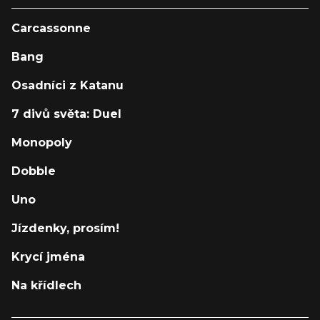
Carcassonne
Bang
Osadníci z Katanu
7 divů světa: Duel
Monopoly
Dobble
Uno
Jízdenky, prosím!
Krycí jména
Na křídlech