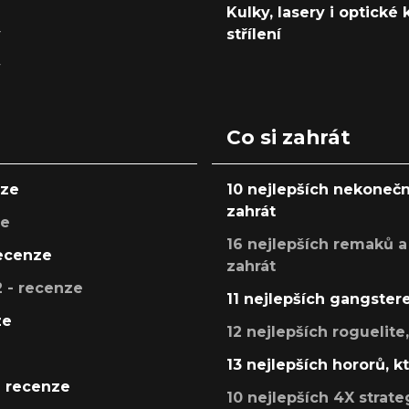
Kulky, lasery i optické
y
střílení
y
Co si zahrát
nze
10 nejlepších nekonečn
zahrát
ze
16 nejlepších remaků a
recenze
zahrát
 - recenze
11 nejlepších gangstere
ze
12 nejlepších roguelite
13 nejlepších hororů, k
- recenze
10 nejlepších 4X strate