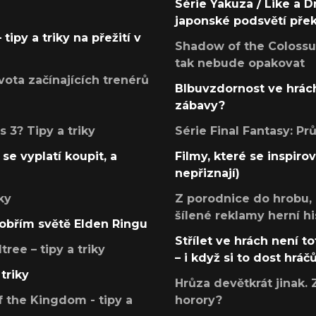
Série Yakuza / Like a D
japonské podsvětí pře
tipy a triky na přežití v
Shadow of the Colossus
tak nebude opakovat
ota začínajících trenérů
Blbuvzdornost ve hrách
zábavy?
 3? Tipy a triky
Série Final Fantasy: P
se vyplatí koupit, a
Filmy, které se inspirov
nepřiznají)
ky
Z porodnice do hrobu,
šílené reklamy herní hi
v obřím světě Elden Ringu
Střílet ve hrách není to
ree – tipy a triky
– i když si to dost hráč
triky
Hrůza devětkrát jinak. 
 the Kingdom - tipy a
horory?