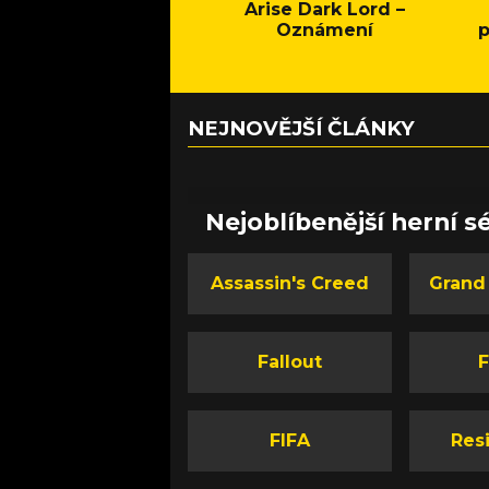
Arise Dark Lord –
Oznámení
p
NEJNOVĚJŠÍ ČLÁNKY
Nejoblíbenější herní sé
Assassin's Creed
Grand
Fallout
F
FIFA
Resi