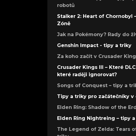
robotů
Stalker 2: Heart of Chornobyl – 
Zóně
Jak na Pokémony? Rady do živ
Genshin Impact - tipy a triky
Za koho začít v Crusader Kings
Crusader Kings III – Které DLC 
které raději ignorovat?
Songs of Conquest – tipy a tri
Tipy a triky pro začátečníky 
Elden Ring: Shadow of the Erdt
Elden Ring Nightreing – tipy a 
The Legend of Zelda: Tears of