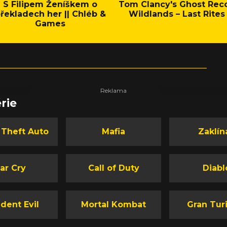
S Filipem Ženíškem o
Tom Clancy's Ghost Rec
řekladech her || Chléb &
Wildlands – Last Rites
Games
rie
 Theft Auto
Mafia
Zaklín
ar Cry
Call of Duty
Diabl
dent Evil
Mortal Kombat
Gran Tur