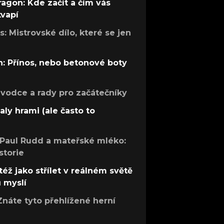
ragon: Kde začít a čím vás
kvapí
: Mistrovské dílo, které se jen
: Přínos, nebo betonové boty
růvodce a rady pro začátečníky
aly hrami (ale často to
 Paul Rudd a mateřské mléko:
storie
též jako střílet v reálném světě
ů myslí
Znáte tyto přehlížené herní