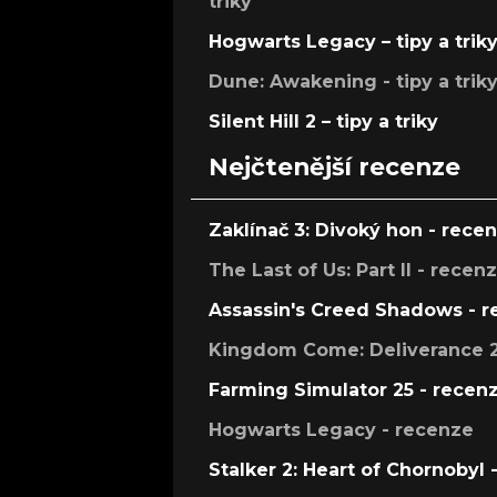
triky
Hogwarts Legacy – tipy a trik
Dune: Awakening - tipy a trik
Silent Hill 2 – tipy a triky
Nejčtenější recenze
Zaklínač 3: Divoký hon - rece
The Last of Us: Part II - recen
Assassin's Creed Shadows - 
Kingdom Come: Deliverance 2
Farming Simulator 25 - recen
Hogwarts Legacy - recenze
Stalker 2: Heart of Chornobyl 