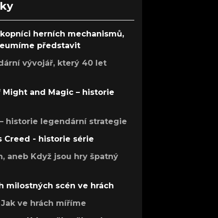
nky
ůkopníci herních mechanismů,
 neumíme představit
rní vývojář, který 40 let
f Might and Magic – historie
 – historie legendární strategie
s Creed - historie série
h, aneb Když jsou hry špatný
h milostných scén ve hrách
Jak ve hrách míříme