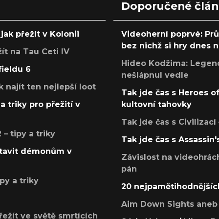
Doporučené člá
jak přežít v Kolonii
Videoherní poprvé: Pr
bez nichž si hry dnes
žít na Tau Ceti IV
Hideo Kodžima: Legendá
fieldu 6
nešlápnul vedle
k najít ten nejlepší loot
Tak jde čas s Heroes o
a triky pro přežití v
kultovní tahovky
Tak jde čas s Civilizací
 tipy a triky
Tak jde čas s Assassin'
postavit démonům v
Závislost na videohrác
pán
py a triky
20 nejpamětihodnějšíc
Aim Down Sights aneb 
přežít ve světě smrtících