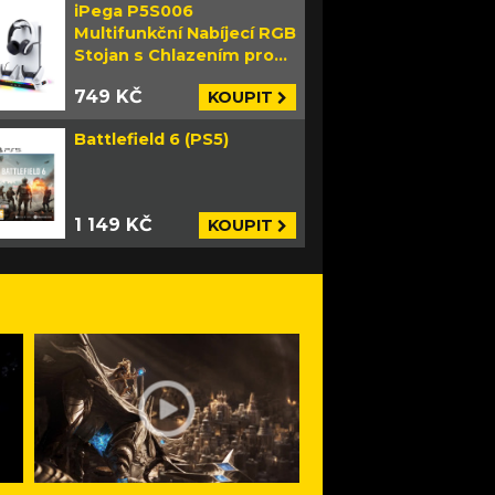
iPega P5S006
Multifunkční Nabíjecí RGB
Stojan s Chlazením pro
PS5 Slim bílý
749 KČ
KOUPIT
Battlefield 6 (PS5)
1 149 KČ
KOUPIT