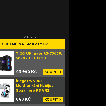
BLÍBENÉ NA SMARTY.CZ
TIGO Ultimate R5-7500F,
5070 - 1TB 32GB
43 990 KČ
KOUPIT
iPega P5 V001
Multifunkční Nabíjecí
Stojan pro PS VR2
649 KČ
KOUPIT