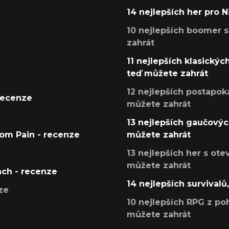
14 nejlepších her pro 
10 nejlepších boomer s
zahrát
11 nejlepších klasickýc
teď můžete zahrát
12 nejlepších postapoka
recenze
můžete zahrát
13 nejlepších gaučových
tom Pain - recenze
můžete zahrát
13 nejlepších her s ot
můžete zahrát
ach - recenze
14 nejlepších survivalů
ze
10 nejlepších RPG z poh
můžete zahrát