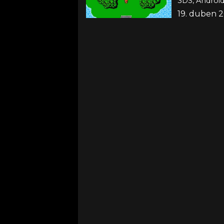
3DS, Android,
19. duben 