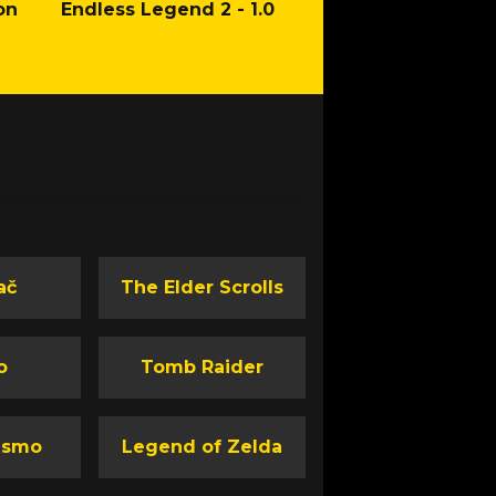
on
Endless Legend 2 - 1.0
Mafia: The Old Co
Man of Honor Ga
ač
The Elder Scrolls
o
Tomb Raider
ismo
Legend of Zelda