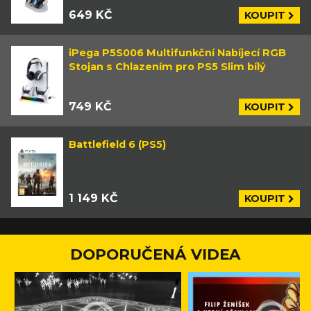
649 KČ
KOUPIT
iPega P5S006 Multifunkční Nabíjecí RGB
Stojan s Chlazením pro PS5 Slim bílý
749 KČ
KOUPIT
Battlefield 6 (PS5)
1 149 KČ
KOUPIT
DOPORUČENÁ VIDEA