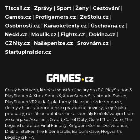
Tiscali.cz
|
Zprávy
|
Sport
|
Ženy
|
Cestování
|
Games.cz
|
Profigamers.cz
|
ZeStolu.cz
|
Osobnosti.cz
|
Karaoketexty.cz
|
Úschovna.cz
|
Nedd.cz
|
Moulík.cz
|
Fights.cz
|
Dokina.cz
|
CZhity.cz
|
Našepeníze.cz
|
Srovnám.cz
|
StartupInsider.cz
Český herní web, který se soustředí na hry pro PC, PlayStation 5,
PlayStation 4, Xbox Series X, Xbox Series S, Nintendo Switch,
PlayStation VR2 a další platformy. Naleznete zde recenze,
dojmy z hraní, videorecenze i pravidelné novinky, stejně jako
podcasty, rozsáhlou databázi her a speciály k očekávaným hrám
ze sérií jako Assassin's Creed, Call of Duty, Grand Theft Auto, The
Legend of Zelda, Final Fantasy, Kingdom Come: Deliverance,
Diablo, Stalker, The Elder Scrolls, Baldur's Gate, Hogwart's
Legacy či FIFA.