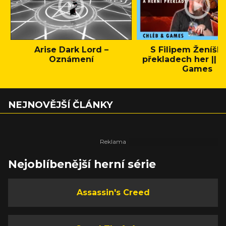
Arise Dark Lord –
S Filipem Ženíšk
Oznámení
překladech her || C
Games
NEJNOVĚJŠÍ ČLÁNKY
Nejoblíbenější herní série
Assassin's Creed