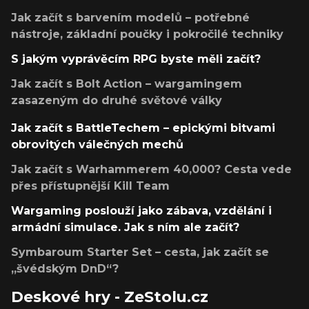
Jak začít s barvením modelů – potřebné
nástroje, základní poučky i pokročilé techniky
S jakým vyprávěcím RPG byste měli začít?
Jak začít s Bolt Action – wargamingem
zasazeným do druhé světové války
Jak začít s BattleTechem – epickými bitvami
obrovitých válečných mechů
Jak začít s Warhammerem 40,000? Cesta vede
přes přístupnější Kill Team
Wargaming poslouží jako zábava, vzdělání i
armádní simulace. Jak s ním ale začít?
Symbaroum Starter Set – cesta, jak začít se
„švédským DnD“?
Deskové hry - ZeStolu.cz