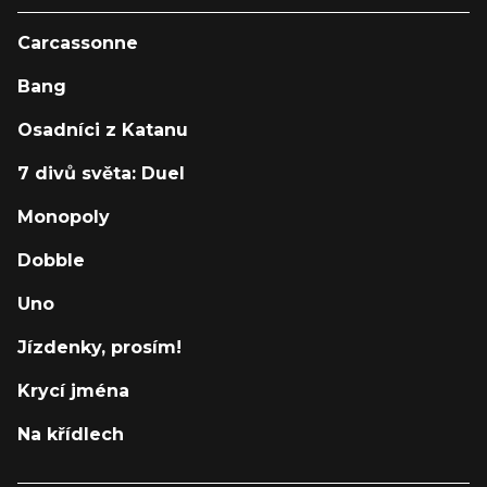
Carcassonne
Bang
Osadníci z Katanu
7 divů světa: Duel
Monopoly
Dobble
Uno
Jízdenky, prosím!
Krycí jména
Na křídlech