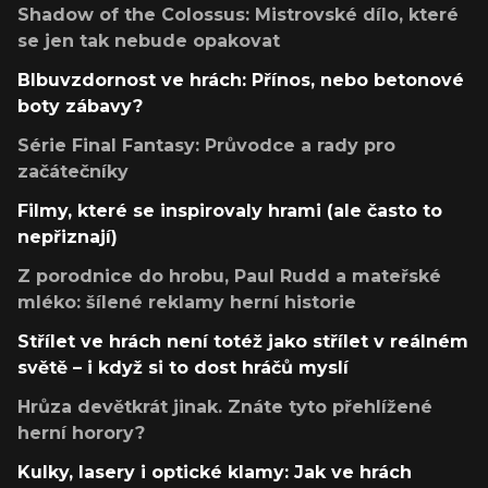
Shadow of the Colossus: Mistrovské dílo, které
se jen tak nebude opakovat
Blbuvzdornost ve hrách: Přínos, nebo betonové
boty zábavy?
Série Final Fantasy: Průvodce a rady pro
začátečníky
Filmy, které se inspirovaly hrami (ale často to
nepřiznají)
Z porodnice do hrobu, Paul Rudd a mateřské
mléko: šílené reklamy herní historie
Střílet ve hrách není totéž jako střílet v reálném
světě – i když si to dost hráčů myslí
Hrůza devětkrát jinak. Znáte tyto přehlížené
herní horory?
Kulky, lasery i optické klamy: Jak ve hrách