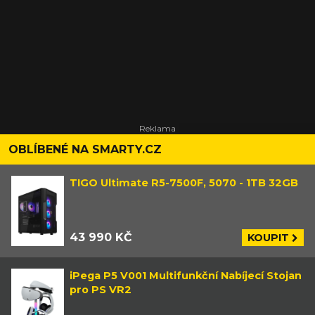
OBLÍBENÉ NA SMARTY.CZ
TIGO Ultimate R5-7500F, 5070 - 1TB 32GB
43 990 KČ
KOUPIT
iPega P5 V001 Multifunkční Nabíjecí Stojan
pro PS VR2