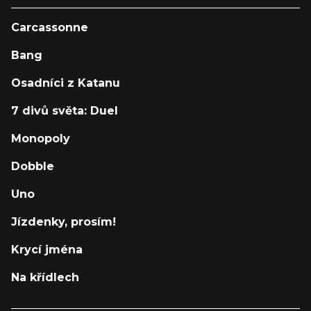
Carcassonne
Bang
Osadníci z Katanu
7 divů světa: Duel
Monopoly
Dobble
Uno
Jízdenky, prosím!
Krycí jména
Na křídlech