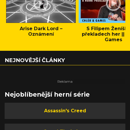
Arise Dark Lord –
S Filipem Ženíšk
Oznámení
překladech her || C
Games
NEJNOVĚJŠÍ ČLÁNKY
Nejoblíbenější herní série
Assassin's Creed