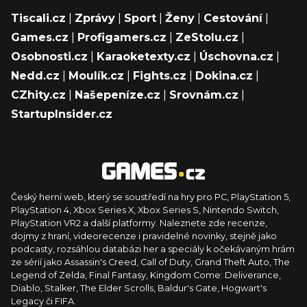
Tiscali.cz
|
Zprávy
|
Sport
|
Ženy
|
Cestování
|
Games.cz
|
Profigamers.cz
|
ZeStolu.cz
|
Osobnosti.cz
|
Karaoketexty.cz
|
Úschovna.cz
|
Nedd.cz
|
Moulík.cz
|
Fights.cz
|
Dokina.cz
|
CZhity.cz
|
Našepeníze.cz
|
Srovnám.cz
|
StartupInsider.cz
Český herní web, který se soustředí na hry pro PC, PlayStation 5,
PlayStation 4, Xbox Series X, Xbox Series S, Nintendo Switch,
PlayStation VR2 a další platformy. Naleznete zde recenze,
dojmy z hraní, videorecenze i pravidelné novinky, stejně jako
podcasty, rozsáhlou databázi her a speciály k očekávaným hrám
ze sérií jako Assassin's Creed, Call of Duty, Grand Theft Auto, The
Legend of Zelda, Final Fantasy, Kingdom Come: Deliverance,
Diablo, Stalker, The Elder Scrolls, Baldur's Gate, Hogwart's
Legacy či FIFA.