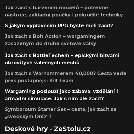
Jak začít s barvením modelů – potřebné
nástroje, základní poučky i pokročilé techniky
S jakým vyprávěcím RPG byste měli začít?
Jak začít s Bolt Action – wargamingem
zasazeným do druhé světové války
Jak začít s BattleTechem – epickými bitvami
obrovitých válečných mechů
Jak začít s Warhammerem 40,000? Cesta vede
přes přístupnější Kill Team
Wargaming poslouží jako zábava, vzdělání i
armádní simulace. Jak s ním ale začít?
Symbaroum Starter Set – cesta, jak začít se
„švédským DnD“?
Deskové hry - ZeStolu.cz