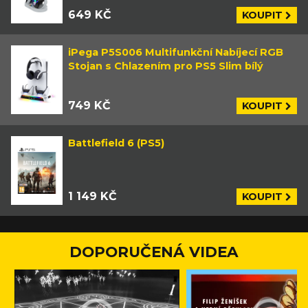
649 KČ
KOUPIT
iPega P5S006 Multifunkční Nabíjecí RGB
Stojan s Chlazením pro PS5 Slim bílý
749 KČ
KOUPIT
Battlefield 6 (PS5)
1 149 KČ
KOUPIT
DOPORUČENÁ VIDEA