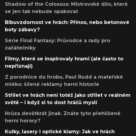
Shadow of the Colossus: Mistrovské dílo, které
se jen tak nebude opakovat
Blbuvzdornost ve hrách: Přínos, nebo betonové
boty zábavy?
Série Final Fantasy: Průvodce a rady pro
začátečníky
Filmy, které se inspirovaly hrami (ale často to
nepřiznají)
Z porodnice do hrobu, Paul Rudd a mateřské
mléko: šílené reklamy herní historie
Střílet ve hrách není totéž jako střílet v reálném
světě – i když si to dost hráčů myslí
Hrůza devětkrát jinak. Znáte tyto přehlížené
herní horory?
Kulky, lasery i optické klamy: Jak ve hrách