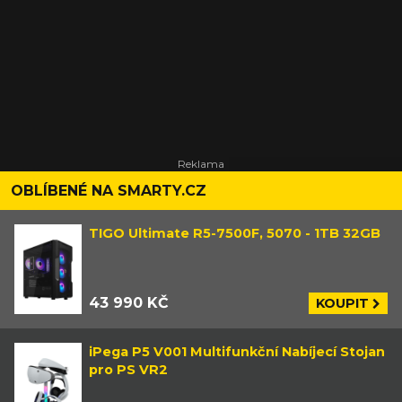
OBLÍBENÉ NA SMARTY.CZ
TIGO Ultimate R5-7500F, 5070 - 1TB 32GB
43 990 KČ
KOUPIT
iPega P5 V001 Multifunkční Nabíjecí Stojan
pro PS VR2