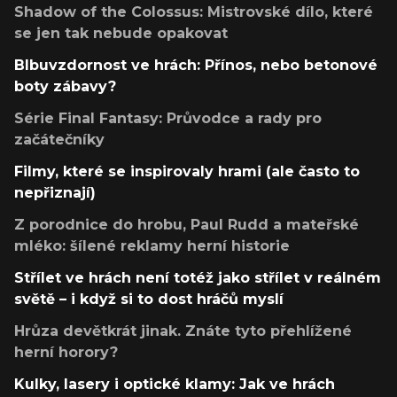
Shadow of the Colossus: Mistrovské dílo, které
se jen tak nebude opakovat
Blbuvzdornost ve hrách: Přínos, nebo betonové
boty zábavy?
Série Final Fantasy: Průvodce a rady pro
začátečníky
Filmy, které se inspirovaly hrami (ale často to
nepřiznají)
Z porodnice do hrobu, Paul Rudd a mateřské
mléko: šílené reklamy herní historie
Střílet ve hrách není totéž jako střílet v reálném
světě – i když si to dost hráčů myslí
Hrůza devětkrát jinak. Znáte tyto přehlížené
herní horory?
Kulky, lasery i optické klamy: Jak ve hrách