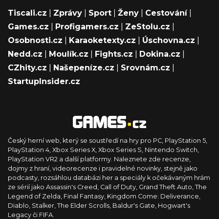
Tiscali.cz
|
Zprávy
|
Sport
|
Ženy
|
Cestování
|
Games.cz
|
Profigamers.cz
|
ZeStolu.cz
|
Osobnosti.cz
|
Karaoketexty.cz
|
Úschovna.cz
|
Nedd.cz
|
Moulík.cz
|
Fights.cz
|
Dokina.cz
|
CZhity.cz
|
Našepeníze.cz
|
Srovnám.cz
|
StartupInsider.cz
Český herní web, který se soustředí na hry pro PC, PlayStation 5,
PlayStation 4, Xbox Series X, Xbox Series S, Nintendo Switch,
PlayStation VR2 a další platformy. Naleznete zde recenze,
dojmy z hraní, videorecenze i pravidelné novinky, stejně jako
podcasty, rozsáhlou databázi her a speciály k očekávaným hrám
ze sérií jako Assassin's Creed, Call of Duty, Grand Theft Auto, The
Legend of Zelda, Final Fantasy, Kingdom Come: Deliverance,
Diablo, Stalker, The Elder Scrolls, Baldur's Gate, Hogwart's
Legacy či FIFA.