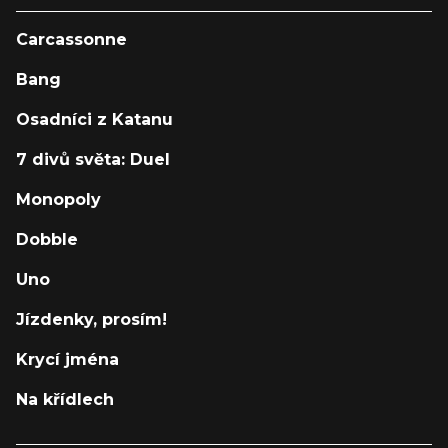
Carcassonne
Bang
Osadníci z Katanu
7 divů světa: Duel
Monopoly
Dobble
Uno
Jízdenky, prosím!
Krycí jména
Na křídlech