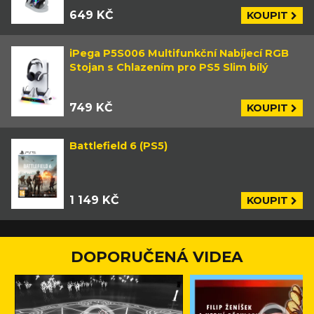
649 KČ
KOUPIT
iPega P5S006 Multifunkční Nabíjecí RGB
Stojan s Chlazením pro PS5 Slim bílý
749 KČ
KOUPIT
Battlefield 6 (PS5)
1 149 KČ
KOUPIT
DOPORUČENÁ VIDEA