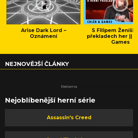
Arise Dark Lord –
S Filipem Ženíšk
Oznámení
překladech her || C
Games
NEJNOVĚJŠÍ ČLÁNKY
Nejoblíbenější herní série
Assassin's Creed