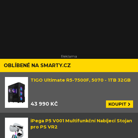
OBLÍBENÉ NA SMARTY.CZ
TIGO Ultimate R5-7500F, 5070 - 1TB 32GB
43 990 KČ
KOUPIT
iPega P5 V001 Multifunkční Nabíjecí Stojan
pro PS VR2