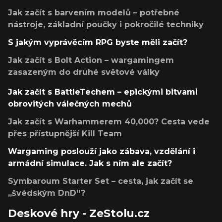
Jak začít s barvením modelů – potřebné
nástroje, základní poučky i pokročilé techniky
S jakým vyprávěcím RPG byste měli začít?
Jak začít s Bolt Action – wargamingem
zasazeným do druhé světové války
Jak začít s BattleTechem – epickými bitvami
obrovitých válečných mechů
Jak začít s Warhammerem 40,000? Cesta vede
přes přístupnější Kill Team
Wargaming poslouží jako zábava, vzdělání i
armádní simulace. Jak s ním ale začít?
Symbaroum Starter Set – cesta, jak začít se
„švédským DnD“?
Deskové hry - ZeStolu.cz