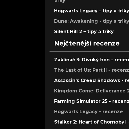
triky
Hogwarts Legacy – tipy a trik
Dune: Awakening - tipy a trik
Silent Hill 2 – tipy a triky
Nejčtenější recenze
Zaklínač 3: Divoký hon - rece
The Last of Us: Part II - recen
Assassin's Creed Shadows - 
Kingdom Come: Deliverance 2
Farming Simulator 25 - recen
Hogwarts Legacy - recenze
Stalker 2: Heart of Chornobyl 