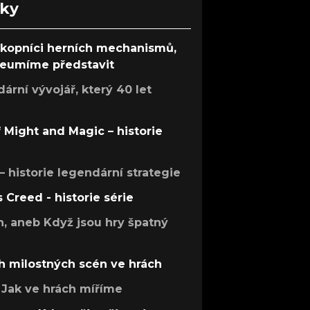
nky
ůkopníci herních mechanismů,
 neumíme představit
rní vývojář, který 40 let
f Might and Magic – historie
 – historie legendární strategie
s Creed - historie série
h, aneb Když jsou hry špatný
h milostných scén ve hrách
Jak ve hrách míříme