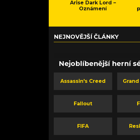
Arise Dark Lord –
Oznámení
p
NEJNOVĚJŠÍ ČLÁNKY
Nejoblíbenější herní sé
Assassin's Creed
Grand
Fallout
F
FIFA
Resi