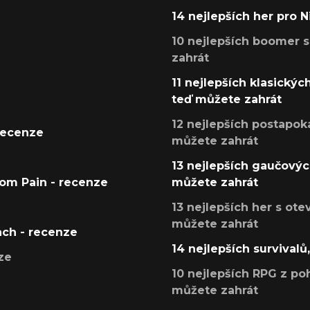
14 nejlepších her pro 
10 nejlepších boomer s
zahrát
11 nejlepších klasickýc
teď můžete zahrát
12 nejlepších postapoka
recenze
můžete zahrát
13 nejlepších gaučových
tom Pain - recenze
můžete zahrát
13 nejlepších her s ot
můžete zahrát
ach - recenze
14 nejlepších survivalů
ze
10 nejlepších RPG z poh
můžete zahrát