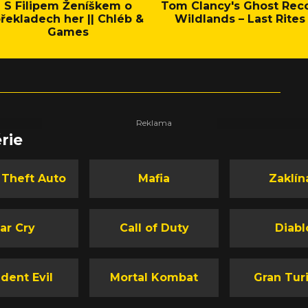
S Filipem Ženíškem o
Tom Clancy's Ghost Rec
řekladech her || Chléb &
Wildlands – Last Rites
Games
rie
 Theft Auto
Mafia
Zaklín
ar Cry
Call of Duty
Diabl
dent Evil
Mortal Kombat
Gran Tur