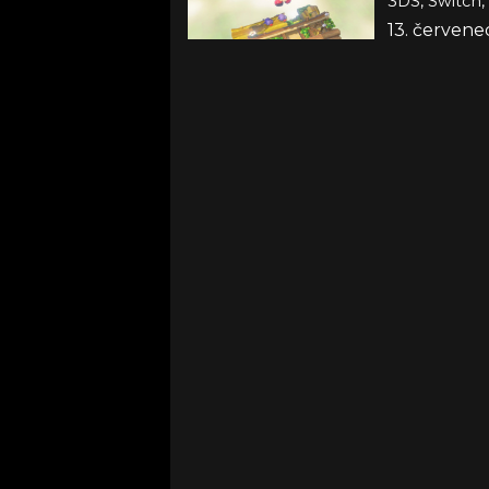
3DS, Switch,
13. červene