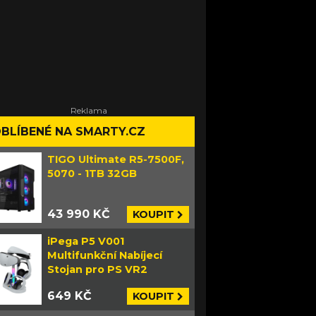
BLÍBENÉ NA SMARTY.CZ
TIGO Ultimate R5-7500F,
5070 - 1TB 32GB
43 990 KČ
KOUPIT
iPega P5 V001
Multifunkční Nabíjecí
Stojan pro PS VR2
649 KČ
KOUPIT