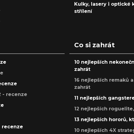
Kulky, lasery i optické
y
střílení
y
Co si zahrát
nze
10 nejlepších nekonečn
zahrát
ze
16 nejlepších remaků a
recenze
zahrát
 - recenze
11 nejlepších gangstere
ze
12 nejlepších roguelite
13 nejlepších hororů, k
- recenze
10 nejlepších 4X strate