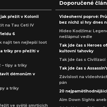
Doporučené člá
jak přežít v Kolonii
Videoherní poprvé: Pr
bez nichž si hry dnes
žít na Tau Ceti IV
Hideo Kodžima: Legendá
fieldu 6
nešlápnul vedle
k najít ten nejlepší loot
Tak jde čas s Heroes o
a triky pro přežití v
kultovní tahovky
Tak jde čas s Civilizací
 tipy a triky
Tak jde čas s Assassin'
postavit démonům v
Závislost na videohrác
pán
py a triky
20 nejpamětihodnějšíc
Aim Down Sights aneb 
přežít ve světě smrtících