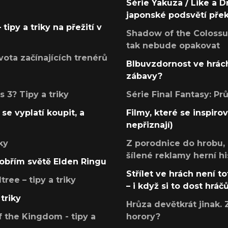
Série Yakuza / Like a D
japonské podsvětí pře
tipy a triky na přežití v
Shadow of the Colossus
tak nebude opakovat
ota začínajících trenérů
Blbuvzdornost ve hrách
zábavy?
 3? Tipy a triky
Série Final Fantasy: P
se vyplatí koupit, a
Filmy, které se inspirov
nepřiznají)
ky
Z porodnice do hrobu,
šílené reklamy herní hi
v obřím světě Elden Ringu
Střílet ve hrách není to
ree – tipy a triky
– i když si to dost hráč
triky
Hrůza devětkrát jinak. 
 the Kingdom - tipy a
horory?