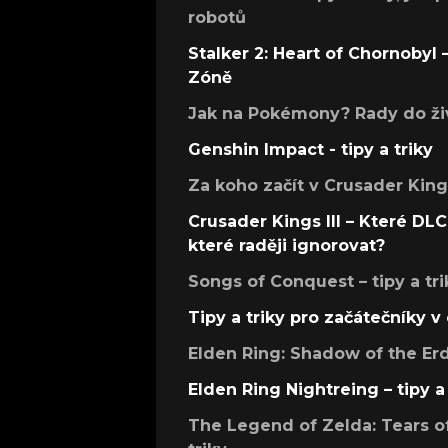
robotů
Stalker 2: Heart of Chornobyl – 
Zóně
Jak na Pokémony? Rady do živ
Genshin Impact - tipy a triky
Za koho začít v Crusader Kings
Crusader Kings III – Které DLC 
které raději ignorovat?
Songs of Conquest – tipy a tri
Tipy a triky pro začátečníky 
Elden Ring: Shadow of the Erdt
Elden Ring Nightreing – tipy a 
The Legend of Zelda: Tears of