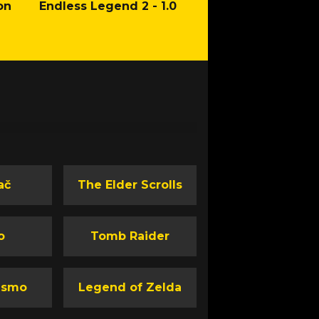
on
Endless Legend 2 - 1.0
Mafia: The Old Co
Man of Honor Ga
ač
The Elder Scrolls
o
Tomb Raider
ismo
Legend of Zelda