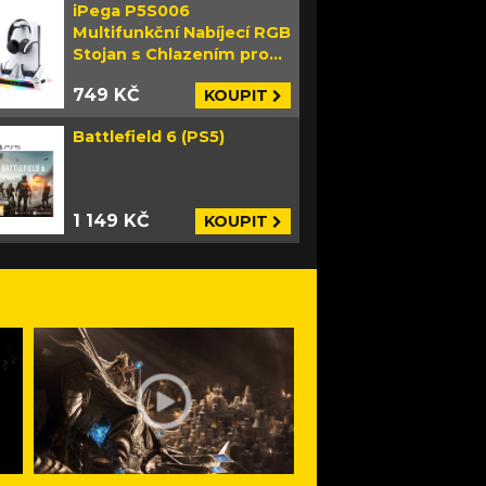
iPega P5S006
Multifunkční Nabíjecí RGB
Stojan s Chlazením pro
PS5 Slim bílý
749 KČ
KOUPIT
Battlefield 6 (PS5)
1 149 KČ
KOUPIT