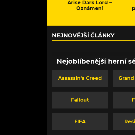
Arise Dark Lord –
Oznámení
p
NEJNOVĚJŠÍ ČLÁNKY
Nejoblíbenější herní sé
Assassin's Creed
Grand
Fallout
F
FIFA
Resi