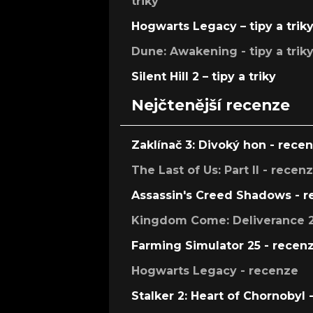
triky
Hogwarts Legacy – tipy a trik
Dune: Awakening - tipy a trik
Silent Hill 2 – tipy a triky
Nejčtenější recenze
Zaklínač 3: Divoký hon - rece
The Last of Us: Part II - recen
Assassin's Creed Shadows - 
Kingdom Come: Deliverance 2
Farming Simulator 25 - recen
Hogwarts Legacy - recenze
Stalker 2: Heart of Chornobyl 