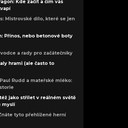
ragon: Kde začít a čím vás
kvapí
: Mistrovské dílo, které se jen
: Přínos, nebo betonové boty
růvodce a rady pro začátečníky
aly hrami (ale často to
 Paul Rudd a mateřské mléko:
storie
též jako střílet v reálném světě
ů myslí
Znáte tyto přehlížené herní