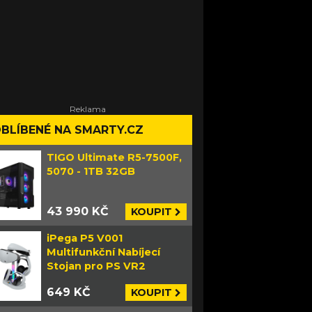
BLÍBENÉ NA SMARTY.CZ
TIGO Ultimate R5-7500F,
5070 - 1TB 32GB
43 990 KČ
KOUPIT
iPega P5 V001
Multifunkční Nabíjecí
Stojan pro PS VR2
649 KČ
KOUPIT