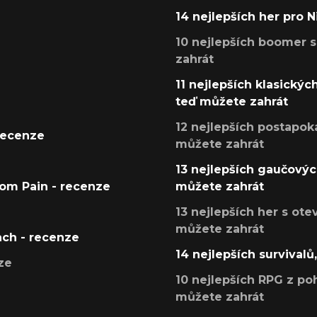
14 nejlepších her pro 
10 nejlepších boomer s
zahrát
11 nejlepších klasickýc
teď můžete zahrát
12 nejlepších postapoka
recenze
můžete zahrát
13 nejlepších gaučových
tom Pain - recenze
můžete zahrát
13 nejlepších her s ot
můžete zahrát
ach - recenze
14 nejlepších survivalů
ze
10 nejlepších RPG z poh
můžete zahrát