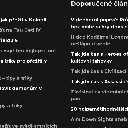
Doporučené člá
jak přežít v Kolonii
Videoherní poprvé: Pr
bez nichž si hry dnes
žít na Tau Ceti IV
Hideo Kodžima: Legendá
fieldu 6
nešlápnul vedle
k najít ten nejlepší loot
Tak jde čas s Heroes o
a triky pro přežití v
kultovní tahovky
Tak jde čas s Civilizací
 tipy a triky
Tak jde čas s Assassin'
postavit démonům v
Závislost na videohrác
pán
py a triky
20 nejpamětihodnějšíc
Aim Down Sights aneb 
přežít ve světě smrtících