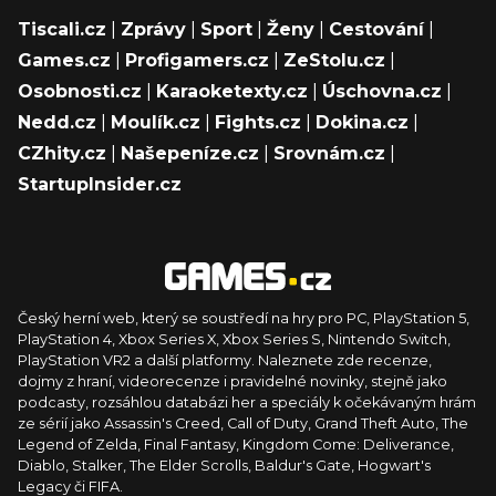
Tiscali.cz
|
Zprávy
|
Sport
|
Ženy
|
Cestování
|
Games.cz
|
Profigamers.cz
|
ZeStolu.cz
|
Osobnosti.cz
|
Karaoketexty.cz
|
Úschovna.cz
|
Nedd.cz
|
Moulík.cz
|
Fights.cz
|
Dokina.cz
|
CZhity.cz
|
Našepeníze.cz
|
Srovnám.cz
|
StartupInsider.cz
Český herní web, který se soustředí na hry pro PC, PlayStation 5,
PlayStation 4, Xbox Series X, Xbox Series S, Nintendo Switch,
PlayStation VR2 a další platformy. Naleznete zde recenze,
dojmy z hraní, videorecenze i pravidelné novinky, stejně jako
podcasty, rozsáhlou databázi her a speciály k očekávaným hrám
ze sérií jako Assassin's Creed, Call of Duty, Grand Theft Auto, The
Legend of Zelda, Final Fantasy, Kingdom Come: Deliverance,
Diablo, Stalker, The Elder Scrolls, Baldur's Gate, Hogwart's
Legacy či FIFA.