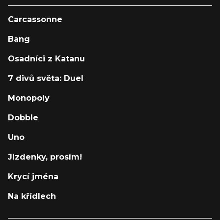
Carcassonne
Bang
Osadníci z Katanu
7 divů světa: Duel
Monopoly
Dobble
Uno
Jízdenky, prosím!
Krycí jména
Na křídlech