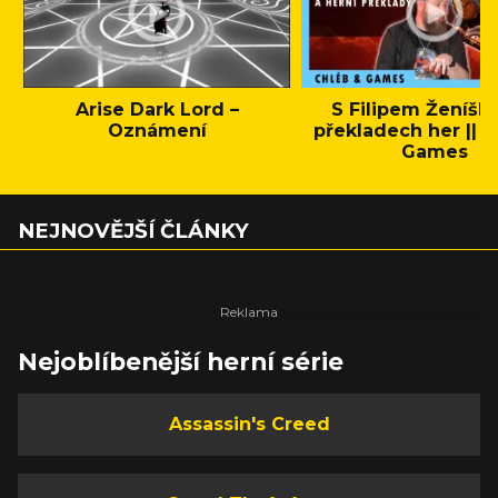
Arise Dark Lord –
S Filipem Ženíšk
Oznámení
překladech her || C
Games
NEJNOVĚJŠÍ ČLÁNKY
Nejoblíbenější herní série
Assassin's Creed