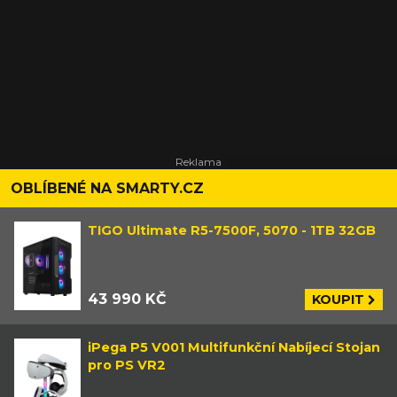
OBLÍBENÉ NA SMARTY.CZ
TIGO Ultimate R5-7500F, 5070 - 1TB 32GB
43 990 KČ
KOUPIT
iPega P5 V001 Multifunkční Nabíjecí Stojan
pro PS VR2