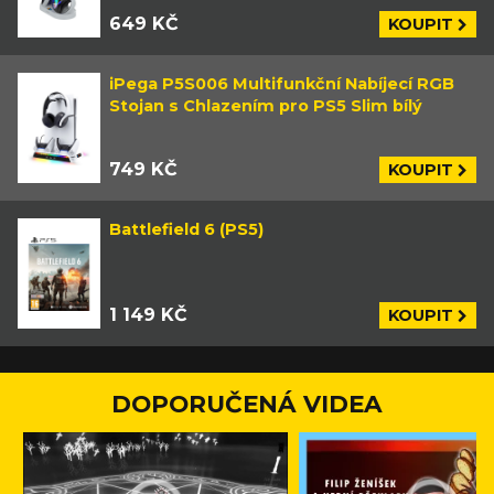
649 KČ
KOUPIT
iPega P5S006 Multifunkční Nabíjecí RGB
Stojan s Chlazením pro PS5 Slim bílý
749 KČ
KOUPIT
Battlefield 6 (PS5)
1 149 KČ
KOUPIT
DOPORUČENÁ VIDEA