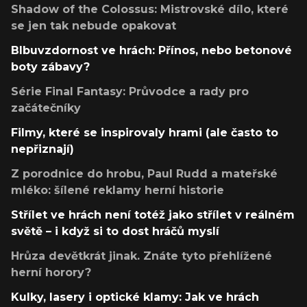
Shadow of the Colossus: Mistrovské dílo, které
se jen tak nebude opakovat
Blbuvzdornost ve hrách: Přínos, nebo betonové
boty zábavy?
Série Final Fantasy: Průvodce a rady pro
začátečníky
Filmy, které se inspirovaly hrami (ale často to
nepřiznají)
Z porodnice do hrobu, Paul Rudd a mateřské
mléko: šílené reklamy herní historie
Střílet ve hrách není totéž jako střílet v reálném
světě – i když si to dost hráčů myslí
Hrůza devětkrát jinak. Znáte tyto přehlížené
herní horory?
Kulky, lasery i optické klamy: Jak ve hrách