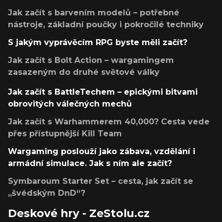
Jak začít s barvením modelů – potřebné
nástroje, základní poučky i pokročilé techniky
S jakým vyprávěcím RPG byste měli začít?
Jak začít s Bolt Action – wargamingem
zasazeným do druhé světové války
Jak začít s BattleTechem – epickými bitvami
obrovitých válečných mechů
Jak začít s Warhammerem 40,000? Cesta vede
přes přístupnější Kill Team
Wargaming poslouží jako zábava, vzdělání i
armádní simulace. Jak s ním ale začít?
Symbaroum Starter Set – cesta, jak začít se
„švédským DnD“?
Deskové hry - ZeStolu.cz