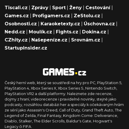
Tiscali.cz
|
Zprávy
|
Sport
|
Ženy
|
Cestování
|
Games.cz
|
Profigamers.cz
|
ZeStolu.cz
|
Osobnosti.cz
|
Karaoketexty.cz
|
Úschovna.cz
|
Nedd.cz
|
Moulík.cz
|
Fights.cz
|
Dokina.cz
|
CZhity.cz
|
Našepeníze.cz
|
Srovnám.cz
|
StartupInsider.cz
Český herní web, který se soustředí na hry pro PC, PlayStation 5,
PlayStation 4, Xbox Series X, Xbox Series S, Nintendo Switch,
PlayStation VR2 a další platformy. Naleznete zde recenze,
dojmy z hraní, videorecenze i pravidelné novinky, stejně jako
podcasty, rozsáhlou databázi her a speciály k očekávaným hrám
ze sérií jako Assassin's Creed, Call of Duty, Grand Theft Auto, The
Legend of Zelda, Final Fantasy, Kingdom Come: Deliverance,
Diablo, Stalker, The Elder Scrolls, Baldur's Gate, Hogwart's
Legacy či FIFA.