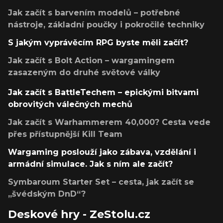
Jak začít s barvením modelů – potřebné
nástroje, základní poučky i pokročilé techniky
S jakým vyprávěcím RPG byste měli začít?
Jak začít s Bolt Action – wargamingem
zasazeným do druhé světové války
Jak začít s BattleTechem – epickými bitvami
obrovitých válečných mechů
Jak začít s Warhammerem 40,000? Cesta vede
přes přístupnější Kill Team
Wargaming poslouží jako zábava, vzdělání i
armádní simulace. Jak s ním ale začít?
Symbaroum Starter Set – cesta, jak začít se
„švédským DnD“?
Deskové hry - ZeStolu.cz