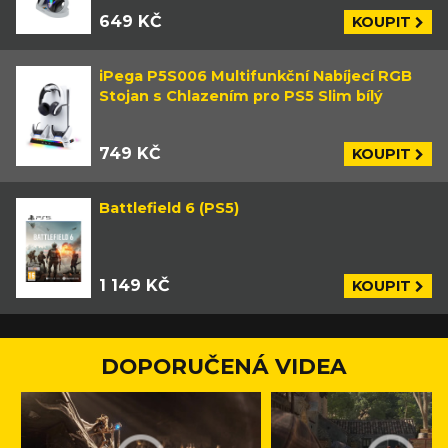
649 KČ
KOUPIT
iPega P5S006 Multifunkční Nabíjecí RGB
Stojan s Chlazením pro PS5 Slim bílý
749 KČ
KOUPIT
Battlefield 6 (PS5)
1 149 KČ
KOUPIT
DOPORUČENÁ VIDEA