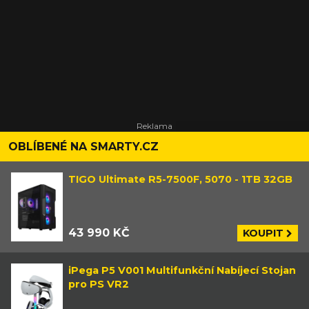
OBLÍBENÉ NA SMARTY.CZ
TIGO Ultimate R5-7500F, 5070 - 1TB 32GB
43 990 KČ
KOUPIT
iPega P5 V001 Multifunkční Nabíjecí Stojan
pro PS VR2