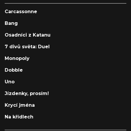
Carcassonne
Bang
Osadníci z Katanu
7 divů světa: Duel
Monopoly
Dobble
Uno
Jízdenky, prosím!
Krycí jména
Na křídlech