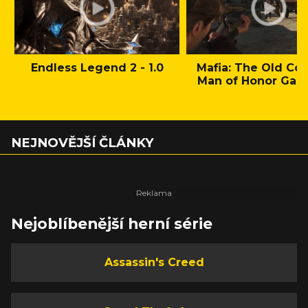
Endless Legend 2 - 1.0
Mafia: The Old Cou
Man of Honor Gam
NEJNOVĚJŠÍ ČLÁNKY
Nejoblíbenější herní série
Assassin's Creed