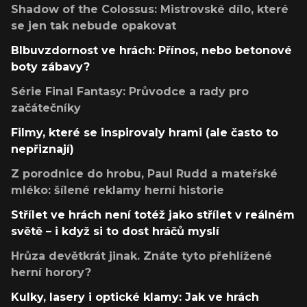
Shadow of the Colossus: Mistrovské dílo, které
se jen tak nebude opakovat
Blbuvzdornost ve hrách: Přínos, nebo betonové
boty zábavy?
Série Final Fantasy: Průvodce a rady pro
začátečníky
Filmy, které se inspirovaly hrami (ale často to
nepřiznají)
Z porodnice do hrobu, Paul Rudd a mateřské
mléko: šílené reklamy herní historie
Střílet ve hrách není totéž jako střílet v reálném
světě – i když si to dost hráčů myslí
Hrůza devětkrát jinak. Znáte tyto přehlížené
herní horory?
Kulky, lasery i optické klamy: Jak ve hrách