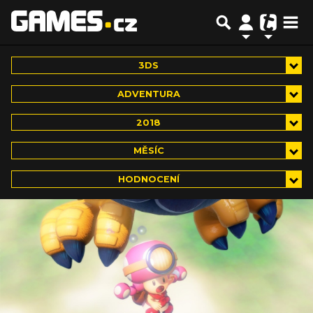
3DS
ADVENTURA
2018
MĚSÍC
HODNOCENÍ