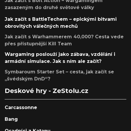
Jak začít s Bolt Action – wargamingem
zasazeným do druhé světové války
Jak začít s BattleTechem – epickými bitvami
obrovitých válečných mechů
Jak začít s Warhammerem 40,000? Cesta vede
přes přístupnější Kill Team
Wargaming poslouží jako zábava, vzdělání i
armádní simulace. Jak s ním ale začít?
Symbaroum Starter Set – cesta, jak začít se
„švédským DnD“?
Deskové hry - ZeStolu.cz
Carcassonne
Bang
Osadníci z Katanu