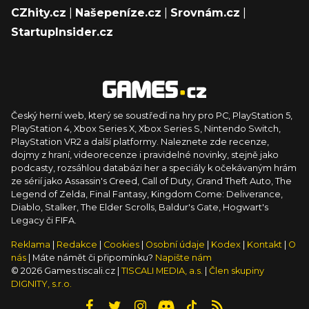
CZhity.cz
|
Našepeníze.cz
|
Srovnám.cz
|
StartupInsider.cz
Český herní web, který se soustředí na hry pro PC, PlayStation 5,
PlayStation 4, Xbox Series X, Xbox Series S, Nintendo Switch,
PlayStation VR2 a další platformy. Naleznete zde recenze,
dojmy z hraní, videorecenze i pravidelné novinky, stejně jako
podcasty, rozsáhlou databázi her a speciály k očekávaným hrám
ze sérií jako Assassin's Creed, Call of Duty, Grand Theft Auto, The
Legend of Zelda, Final Fantasy, Kingdom Come: Deliverance,
Diablo, Stalker, The Elder Scrolls, Baldur's Gate, Hogwart's
Legacy či FIFA.
Reklama
|
Redakce
|
Cookies
|
Osobní údaje
|
Kodex
|
Kontakt
|
O
nás
| Máte námět či připomínku?
Napište nám
© 2026 Games.tiscali.cz |
TISCALI MEDIA, a.s.
|
Člen skupiny
DIGNITY, s.r.o.