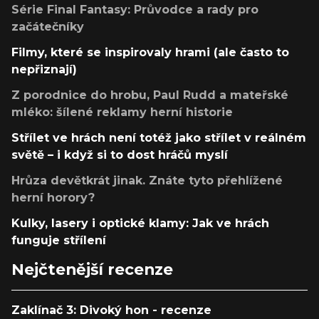
Série Final Fantasy: Průvodce a rady pro
začátečníky
Filmy, které se inspirovaly hrami (ale často to
nepřiznají)
Z porodnice do hrobu, Paul Rudd a mateřské
mléko: šílené reklamy herní historie
Střílet ve hrách není totéž jako střílet v reálném
světě – i když si to dost hráčů myslí
Hrůza devětkrát jinak. Znáte tyto přehlížené
herní horory?
Kulky, lasery i optické klamy: Jak ve hrách
funguje střílení
Nejčtenější recenze
Zaklínač 3: Divoký hon - recenze