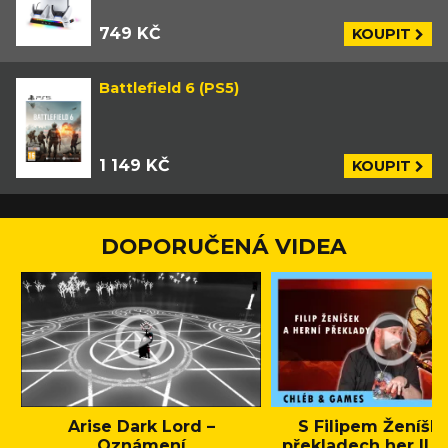
749 KČ
KOUPIT
Battlefield 6 (PS5)
1 149 KČ
KOUPIT
DOPORUČENÁ VIDEA
Arise Dark Lord –
S Filipem Ženíšk
Oznámení
překladech her || C