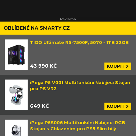
OBLÍBENÉ NA SMARTY.CZ
TIGO Ultimate R5-7500F, 5070 - 1TB 32GB
43 990 KČ
KOUPIT
iPega P5 V001 Multifunkční Nabíjecí Stojan
pro PS VR2
649 KČ
KOUPIT
iPega P5S006 Multifunkční Nabíjecí RGB
Stojan s Chlazením pro PS5 Slim bílý