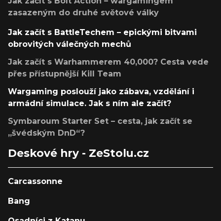
Jak začít s Bolt Action – wargamingem
zasazeným do druhé světové války
Jak začít s BattleTechem – epickými bitvami
obrovitých válečných mechů
Jak začít s Warhammerem 40,000? Cesta vede
přes přístupnější Kill Team
Wargaming poslouží jako zábava, vzdělání i
armádní simulace. Jak s ním ale začít?
Symbaroum Starter Set – cesta, jak začít se
„švédským DnD“?
Deskové hry - ZeStolu.cz
Carcassonne
Bang
Osadníci z Katanu