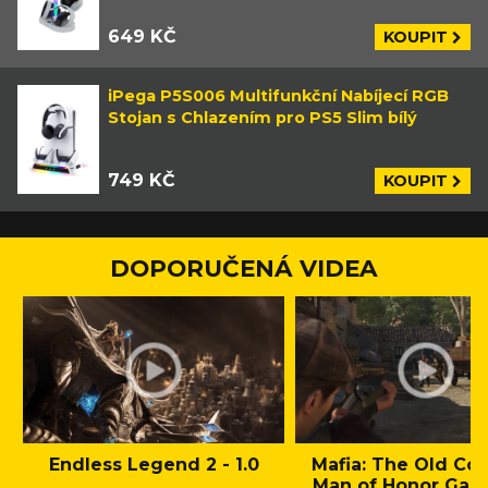
649 KČ
KOUPIT
iPega P5S006 Multifunkční Nabíjecí RGB
Stojan s Chlazením pro PS5 Slim bílý
749 KČ
KOUPIT
DOPORUČENÁ VIDEA
Endless Legend 2 - 1.0
Mafia: The Old Cou
Man of Honor Gam