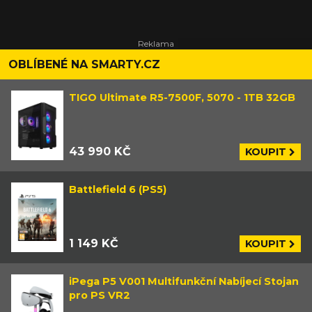
OBLÍBENÉ NA SMARTY.CZ
TIGO Ultimate R5-7500F, 5070 - 1TB 32GB
43 990 KČ
KOUPIT
Battlefield 6 (PS5)
1 149 KČ
KOUPIT
iPega P5 V001 Multifunkční Nabíjecí Stojan
pro PS VR2