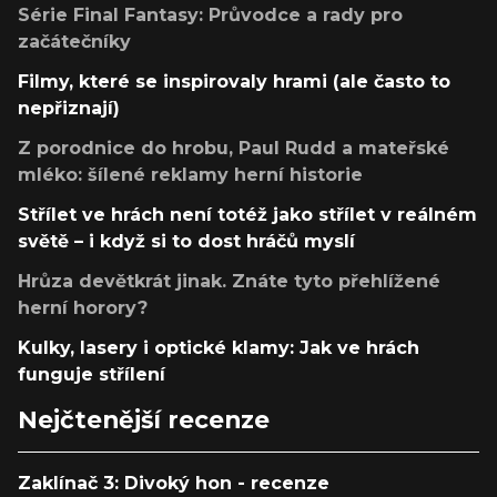
Série Final Fantasy: Průvodce a rady pro
začátečníky
Filmy, které se inspirovaly hrami (ale často to
nepřiznají)
Z porodnice do hrobu, Paul Rudd a mateřské
mléko: šílené reklamy herní historie
Střílet ve hrách není totéž jako střílet v reálném
světě – i když si to dost hráčů myslí
Hrůza devětkrát jinak. Znáte tyto přehlížené
herní horory?
Kulky, lasery i optické klamy: Jak ve hrách
funguje střílení
Nejčtenější recenze
Zaklínač 3: Divoký hon - recenze