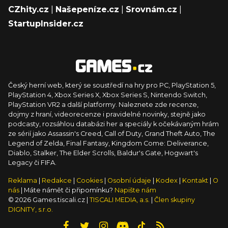
CZhity.cz
|
Našepeníze.cz
|
Srovnám.cz
|
StartupInsider.cz
Český herní web, který se soustředí na hry pro PC, PlayStation 5,
PlayStation 4, Xbox Series X, Xbox Series S, Nintendo Switch,
PlayStation VR2 a další platformy. Naleznete zde recenze,
dojmy z hraní, videorecenze i pravidelné novinky, stejně jako
podcasty, rozsáhlou databázi her a speciály k očekávaným hrám
ze sérií jako Assassin's Creed, Call of Duty, Grand Theft Auto, The
Legend of Zelda, Final Fantasy, Kingdom Come: Deliverance,
Diablo, Stalker, The Elder Scrolls, Baldur's Gate, Hogwart's
Legacy či FIFA.
Reklama
|
Redakce
|
Cookies
|
Osobní údaje
|
Kodex
|
Kontakt
|
O
nás
| Máte námět či připomínku?
Napište nám
© 2026 Games.tiscali.cz |
TISCALI MEDIA, a.s.
|
Člen skupiny
DIGNITY, s.r.o.