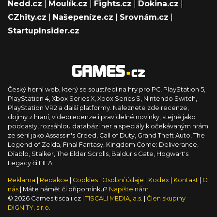
Nedd.cz
|
Moulík.cz
|
Fights.cz
|
Dokina.cz
|
CZhity.cz
|
Našepeníze.cz
|
Srovnám.cz
|
StartupInsider.cz
Český herní web, který se soustředí na hry pro PC, PlayStation 5,
PlayStation 4, Xbox Series X, Xbox Series S, Nintendo Switch,
PlayStation VR2 a další platformy. Naleznete zde recenze,
dojmy z hraní, videorecenze i pravidelné novinky, stejně jako
podcasty, rozsáhlou databázi her a speciály k očekávaným hrám
ze sérií jako Assassin's Creed, Call of Duty, Grand Theft Auto, The
Legend of Zelda, Final Fantasy, Kingdom Come: Deliverance,
Diablo, Stalker, The Elder Scrolls, Baldur's Gate, Hogwart's
Legacy či FIFA.
Reklama
|
Redakce
|
Cookies
|
Osobní údaje
|
Kodex
|
Kontakt
|
O
nás
| Máte námět či připomínku?
Napište nám
© 2026 Games.tiscali.cz |
TISCALI MEDIA, a.s.
|
Člen skupiny
DIGNITY, s.r.o.