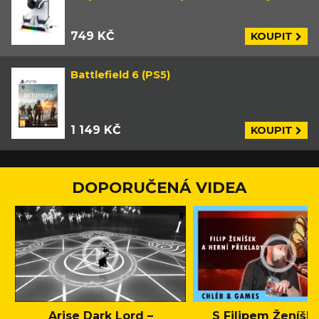
749 KČ
KOUPIT
Battlefield 6 (PS5)
1 149 KČ
KOUPIT
DOPORUČENÁ VIDEA
Arise Dark Lord –
S Filipem Ženíšk