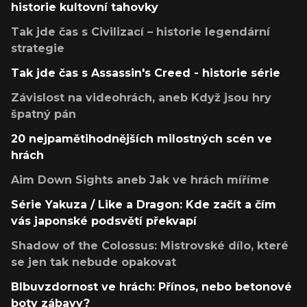
historie kultovní tahovky
Tak jde čas s Civilizací – historie legendární
strategie
Tak jde čas s Assassin's Creed - historie série
Závislost na videohrách, aneb Když jsou hry
špatný pán
20 nejpamětihodnějších milostných scén ve
hrách
Aim Down Sights aneb Jak ve hrách míříme
Série Yakuza / Like a Dragon: Kde začít a čím
vás japonské podsvětí překvapí
Shadow of the Colossus: Mistrovské dílo, které
se jen tak nebude opakovat
Blbuvzdornost ve hrách: Přínos, nebo betonové
boty zábavy?