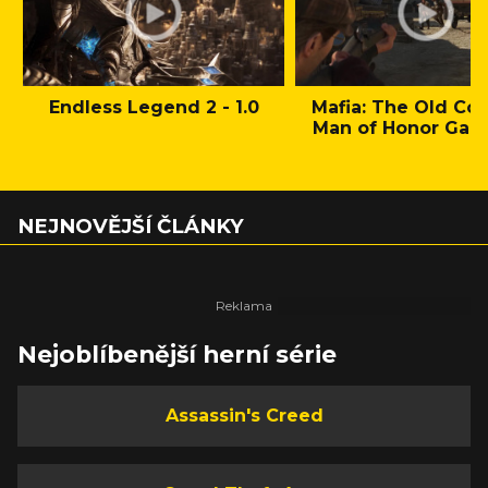
Endless Legend 2 - 1.0
Mafia: The Old Cou
Man of Honor Gam
NEJNOVĚJŠÍ ČLÁNKY
Nejoblíbenější herní série
Assassin's Creed