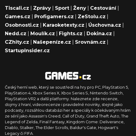
Tiscali.cz
|
Zprávy
|
Sport
|
Ženy
|
Cestování
|
Games.cz
|
Profigamers.cz
|
ZeStolu.cz
|
Osobnosti.cz
|
Karaoketexty.cz
|
Úschovna.cz
|
Nedd.cz
|
Moulík.cz
|
Fights.cz
|
Dokina.cz
|
CZhity.cz
|
Našepeníze.cz
|
Srovnám.cz
|
StartupInsider.cz
Český herní web, který se soustředí na hry pro PC, PlayStation 5,
PlayStation 4, Xbox Series X, Xbox Series S, Nintendo Switch,
PlayStation VR2 a další platformy. Naleznete zde recenze,
dojmy z hraní, videorecenze i pravidelné novinky, stejně jako
podcasty, rozsáhlou databázi her a speciály k očekávaným hrám
ze sérií jako Assassin's Creed, Call of Duty, Grand Theft Auto, The
Legend of Zelda, Final Fantasy, Kingdom Come: Deliverance,
Diablo, Stalker, The Elder Scrolls, Baldur's Gate, Hogwart's
Legacy či FIFA.