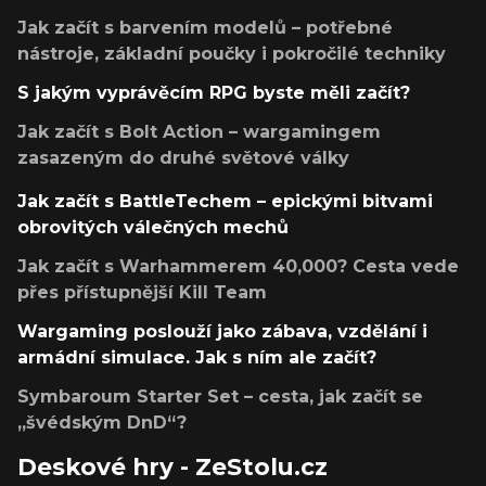
Jak začít s barvením modelů – potřebné
nástroje, základní poučky i pokročilé techniky
S jakým vyprávěcím RPG byste měli začít?
Jak začít s Bolt Action – wargamingem
zasazeným do druhé světové války
Jak začít s BattleTechem – epickými bitvami
obrovitých válečných mechů
Jak začít s Warhammerem 40,000? Cesta vede
přes přístupnější Kill Team
Wargaming poslouží jako zábava, vzdělání i
armádní simulace. Jak s ním ale začít?
Symbaroum Starter Set – cesta, jak začít se
„švédským DnD“?
Deskové hry - ZeStolu.cz