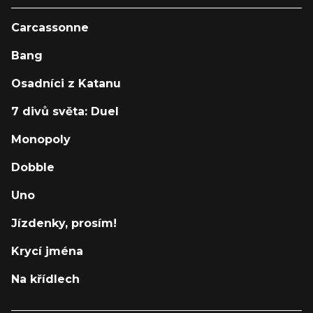
Carcassonne
Bang
Osadníci z Katanu
7 divů světa: Duel
Monopoly
Dobble
Uno
Jízdenky, prosím!
Krycí jména
Na křídlech