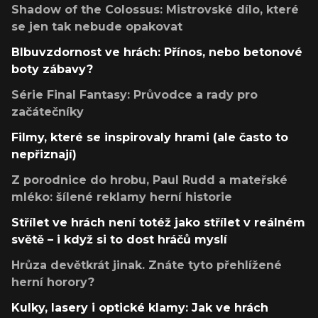
Shadow of the Colossus: Mistrovské dílo, které
se jen tak nebude opakovat
Blbuvzdornost ve hrách: Přínos, nebo betonové
boty zábavy?
Série Final Fantasy: Průvodce a rady pro
začátečníky
Filmy, které se inspirovaly hrami (ale často to
nepřiznají)
Z porodnice do hrobu, Paul Rudd a mateřské
mléko: šílené reklamy herní historie
Střílet ve hrách není totéž jako střílet v reálném
světě – i když si to dost hráčů myslí
Hrůza devětkrát jinak. Znáte tyto přehlížené
herní horory?
Kulky, lasery i optické klamy: Jak ve hrách