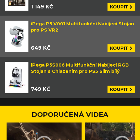
1 149 KČ
KOUPIT
iPega P5 V001 Multifunkční Nabíjecí Stojan
pro PS VR2
649 KČ
KOUPIT
iPega P5S006 Multifunkční Nabíjecí RGB
Stojan s Chlazením pro PS5 Slim bílý
749 KČ
KOUPIT
DOPORUČENÁ VIDEA