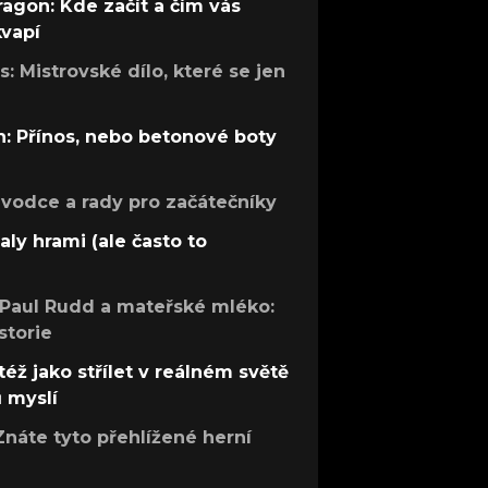
ragon: Kde začít a čím vás
kvapí
: Mistrovské dílo, které se jen
: Přínos, nebo betonové boty
růvodce a rady pro začátečníky
aly hrami (ale často to
 Paul Rudd a mateřské mléko:
storie
též jako střílet v reálném světě
ů myslí
Znáte tyto přehlížené herní