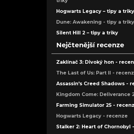
triky
Hogwarts Legacy – tipy a trik
Dune: Awakening - tipy a trik
Silent Hill 2 – tipy a triky
Nejčtenější recenze
Zaklínač 3: Divoký hon - rece
The Last of Us: Part II - recen
Assassin's Creed Shadows - 
Kingdom Come: Deliverance 2
Farming Simulator 25 - recen
Hogwarts Legacy - recenze
Stalker 2: Heart of Chornobyl 