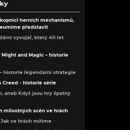
nky
ůkopníci herních mechanismů,
 neumíme představit
rní vývojář, který 40 let
f Might and Magic – historie
 – historie legendární strategie
s Creed - historie série
h, aneb Když jsou hry špatný
h milostných scén ve hrách
Jak ve hrách míříme