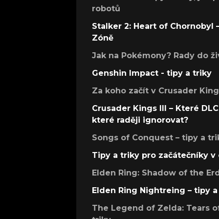
robotů
Stalker 2: Heart of Chornobyl – 
Zóně
Jak na Pokémony? Rady do živ
Genshin Impact - tipy a triky
Za koho začít v Crusader Kings
Crusader Kings III – Které DLC 
které raději ignorovat?
Songs of Conquest – tipy a tri
Tipy a triky pro začátečníky 
Elden Ring: Shadow of the Erdt
Elden Ring Nightreing – tipy a 
The Legend of Zelda: Tears of