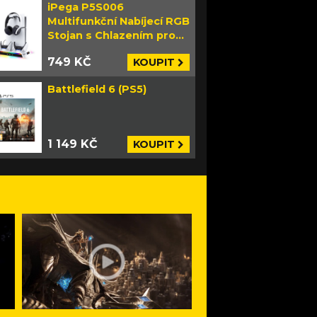
iPega P5S006
Multifunkční Nabíjecí RGB
Stojan s Chlazením pro
PS5 Slim bílý
749 KČ
KOUPIT
Battlefield 6 (PS5)
1 149 KČ
KOUPIT