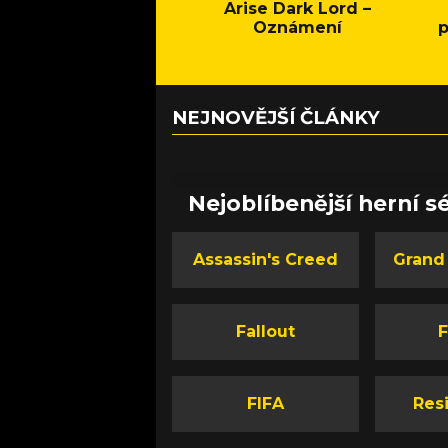
Arise Dark Lord –
Oznámení
p
NEJNOVĚJŠÍ ČLÁNKY
Nejoblíbenější herní sé
Assassin's Creed
Grand
Fallout
F
FIFA
Resi