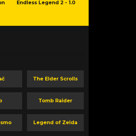
on
Endless Legend 2 - 1.0
Mafia: The Old Co
Man of Honor Ga
ač
The Elder Scrolls
o
Tomb Raider
ismo
Legend of Zelda