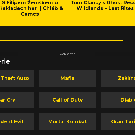
S Filipem Ženíškem o
Tom Clancy's Ghost Rec
řekladech her || Chléb &
Wildlands – Last Rites
Games
rie
 Theft Auto
Mafia
Zaklín
ar Cry
Call of Duty
Diabl
dent Evil
Mortal Kombat
Gran Tur