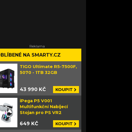
BLÍBENÉ NA SMARTY.CZ
TIGO Ultimate R5-7500F,
5070 - 1TB 32GB
43 990 KČ
KOUPIT
iPega P5 V001
Multifunkční Nabíjecí
Stojan pro PS VR2
649 KČ
KOUPIT