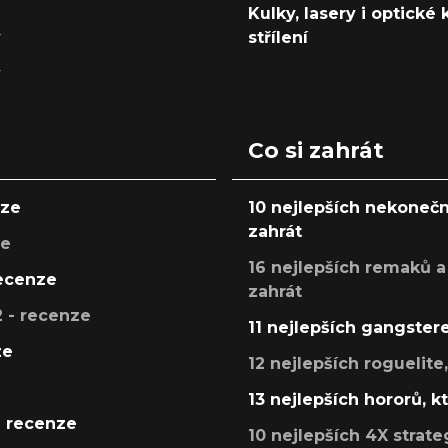
Kulky, lasery i optické
y
střílení
y
Co si zahrát
nze
10 nejlepších nekonečn
zahrát
ze
16 nejlepších remaků a
recenze
zahrát
 - recenze
11 nejlepších gangstere
ze
12 nejlepších roguelite
13 nejlepších hororů, k
- recenze
10 nejlepších 4X strate