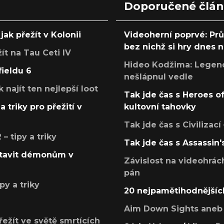
Doporučené člá
jak přežít v Kolonii
Videoherní poprvé: Pr
bez nichž si hry dnes
žít na Tau Ceti IV
Hideo Kodžima: Legendá
fieldu 6
nešlápnul vedle
k najít ten nejlepší loot
Tak jde čas s Heroes o
a triky pro přežití v
kultovní tahovky
Tak jde čas s Civilizací
 tipy a triky
Tak jde čas s Assassin'
postavit démonům v
Závislost na videohrác
pán
py a triky
20 nejpamětihodnějšíc
Aim Down Sights aneb 
přežít ve světě smrtících