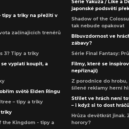
Série Yakuza / Like a D
japonské podsvětí pře
tipy a triky na přežití v
Shadow of the Colossus
tak nebude opakovat
ota začínajících trenérů
Blbuvzdornost ve hrách
zábavy?
 3? Tipy a triky
Série Final Fantasy: P
se vyplatí koupit, a
Filmy, které se inspirov
nepřiznají)
ky
Z porodnice do hrobu,
šílené reklamy herní hi
v obřím světě Elden Ringu
Střílet ve hrách není to
ree – tipy a triky
– i když si to dost hráč
triky
Hrůza devětkrát jinak. 
 the Kingdom - tipy a
horory?