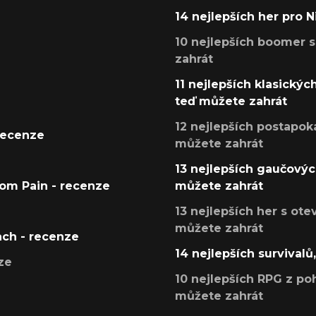
14 nejlepších her pro 
10 nejlepších boomer s
zahrát
11 nejlepších klasickýc
teď můžete zahrát
12 nejlepších postapoka
recenze
můžete zahrát
13 nejlepších gaučových
tom Pain - recenze
můžete zahrát
13 nejlepších her s ot
můžete zahrát
ach - recenze
14 nejlepších survivalů
ze
10 nejlepších RPG z poh
můžete zahrát