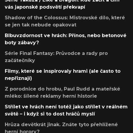
vás japonské podsvětí překvapí
Shadow of the Colossus: Mistrovské dílo, které
se jen tak nebude opakovat
Blbuvzdornost ve hrách: Přínos, nebo betonové
boty zábavy?
Série Final Fantasy: Průvodce a rady pro
začátečníky
Filmy, které se inspirovaly hrami (ale často to
nepřiznají)
Z porodnice do hrobu, Paul Rudd a mateřské
mléko: šílené reklamy herní historie
Střílet ve hrách není totéž jako střílet v reálném
světě – i když si to dost hráčů myslí
Hrůza devětkrát jinak. Znáte tyto přehlížené
herní horory?