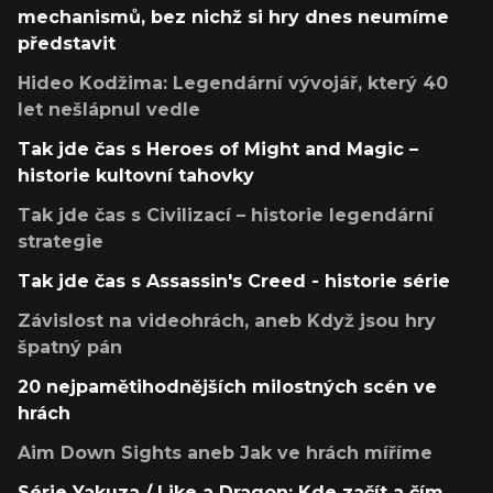
mechanismů, bez nichž si hry dnes neumíme
představit
Hideo Kodžima: Legendární vývojář, který 40
let nešlápnul vedle
Tak jde čas s Heroes of Might and Magic –
historie kultovní tahovky
Tak jde čas s Civilizací – historie legendární
strategie
Tak jde čas s Assassin's Creed - historie série
Závislost na videohrách, aneb Když jsou hry
špatný pán
20 nejpamětihodnějších milostných scén ve
hrách
Aim Down Sights aneb Jak ve hrách míříme
Série Yakuza / Like a Dragon: Kde začít a čím