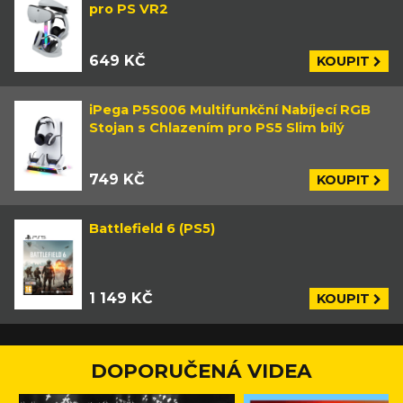
pro PS VR2
649 KČ
KOUPIT
iPega P5S006 Multifunkční Nabíjecí RGB
Stojan s Chlazením pro PS5 Slim bílý
749 KČ
KOUPIT
Battlefield 6 (PS5)
1 149 KČ
KOUPIT
DOPORUČENÁ VIDEA