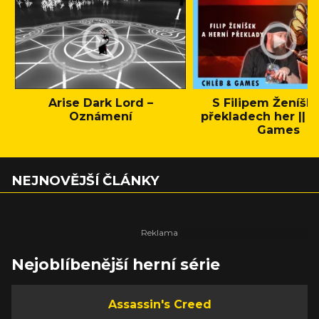
Arise Dark Lord –
S Filipem Ženíšk
Oznámení
překladech her || C
Games
NEJNOVĚJŠÍ ČLÁNKY
Nejoblíbenější herní série
Assassin's Creed