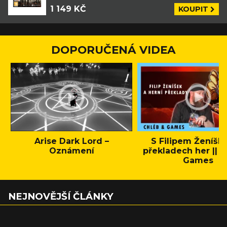
1 149 KČ
KOUPIT
DOPORUČENÁ VIDEA
Arise Dark Lord –
S Filipem Ženíšk
Oznámení
překladech her || C
Games
NEJNOVĚJŠÍ ČLÁNKY