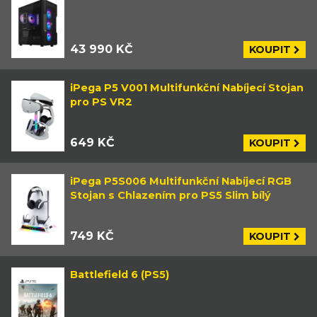
43 990 KČ
KOUPIT
iPega P5 V001 Multifunkční Nabíjecí Stojan
pro PS VR2
649 KČ
KOUPIT
iPega P5S006 Multifunkční Nabíjecí RGB
Stojan s Chlazením pro PS5 Slim bílý
749 KČ
KOUPIT
Battlefield 6 (PS5)