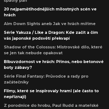
špatný pán
20 nejpamětihodnějších milostných scén ve
hrách
Aim Down Sights aneb Jak ve hrách míříme
Série Yakuza / Like a Dragon: Kde začít a čím
vás japonské podsvětí překvapí
Shadow of the Colossus: Mistrovské dílo, které
se jen tak nebude opakovat
Blbuvzdornost ve hrách: Přínos, nebo betonové
boty zábavy?
Série Final Fantasy: Průvodce a rady pro
začátečníky
Filmy, které se inspirovaly hrami (ale často to
nepřiznají)
Z porodnice do hrobu, Paul Rudd a mateřské