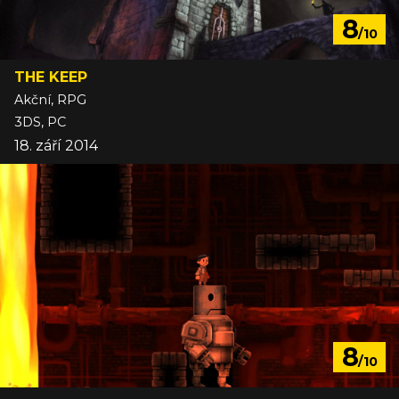
8
/10
THE KEEP
Akční, RPG
3DS, PC
18. září 2014
8
/10