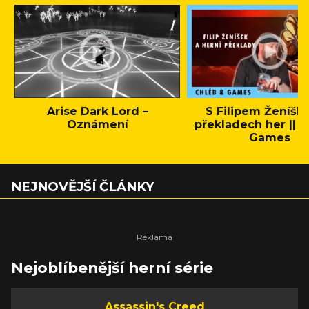
Arise Dark Lord –
S Filipem Ženíšk
Oznámení
překladech her || C
Games
NEJNOVĚJŠÍ ČLÁNKY
Nejoblíbenější herní série
Assassin's Creed