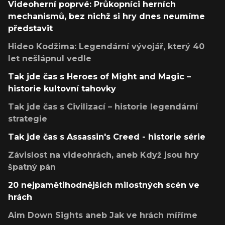
Videoherní poprvé: Průkopníci herních
mechanismů, bez nichž si hry dnes neumíme
představit
Hideo Kodžima: Legendární vývojář, který 40
let nešlápnul vedle
Tak jde čas s Heroes of Might and Magic –
historie kultovní tahovky
Tak jde čas s Civilizací – historie legendární
strategie
Tak jde čas s Assassin's Creed - historie série
Závislost na videohrách, aneb Když jsou hry
špatný pán
20 nejpamětihodnějších milostných scén ve
hrách
Aim Down Sights aneb Jak ve hrách míříme