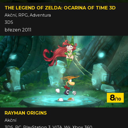
THE LEGEND OF ZELDA: OCARINA OF TIME 3D
Akční, RPG, Adventura
3DS
březen 2011
8
/10
RAYMAN ORIGINS
Akční
3DS, PC, PlayStation 3, VITA, Wii, Xbox 360