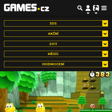
3DS
AKČNÍ
2011
MĚSÍC
HODNOCENÍ