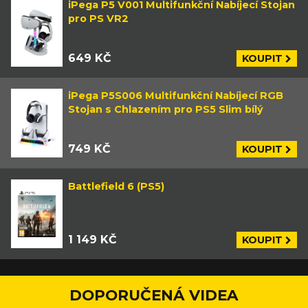
iPega P5 V001 Multifunkční Nabíjecí Stojan
pro PS VR2
649 KČ
KOUPIT
iPega P5S006 Multifunkční Nabíjecí RGB
Stojan s Chlazením pro PS5 Slim bílý
749 KČ
KOUPIT
Battlefield 6 (PS5)
1 149 KČ
KOUPIT
DOPORUČENÁ VIDEA