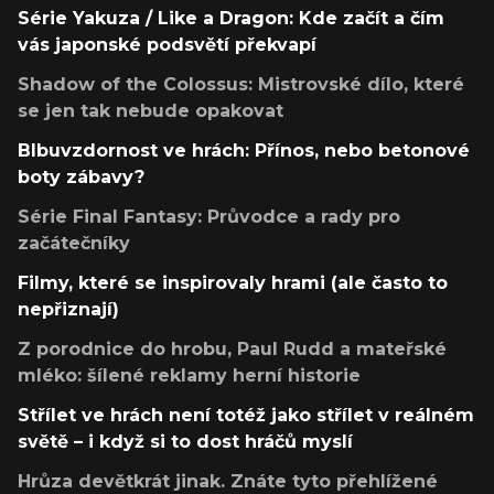
Série Yakuza / Like a Dragon: Kde začít a čím
vás japonské podsvětí překvapí
Shadow of the Colossus: Mistrovské dílo, které
se jen tak nebude opakovat
Blbuvzdornost ve hrách: Přínos, nebo betonové
boty zábavy?
Série Final Fantasy: Průvodce a rady pro
začátečníky
Filmy, které se inspirovaly hrami (ale často to
nepřiznají)
Z porodnice do hrobu, Paul Rudd a mateřské
mléko: šílené reklamy herní historie
Střílet ve hrách není totéž jako střílet v reálném
světě – i když si to dost hráčů myslí
Hrůza devětkrát jinak. Znáte tyto přehlížené