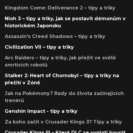
Kingdom Come: Deliverance 2 – tipy a triky
Nioh 3 – tipy a triky, jak se postavit démonům v
historickém Japonsku
Assassin's Creed Shadows – tipy a triky
Civilization VII – tipy a triky
Arc Raiders – tipy a triky, jak přežít ve světě
smrtících robotů
Stalker 2: Heart of Chornobyl – tipy a triky na
přežití v Zóně
Jak na Pokémony? Rady do života začínajících
trenérů
Genshin Impact - tipy a triky
Za koho začít v Crusader Kings 3? Tipy a triky
Crusader Kings III – Které DLC se vyplatí koupit,