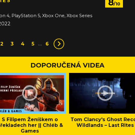
8
TE 5
/10
ion 4, PlayStation 5, Xbox One, Xbox Series
 2022
2
3
4
5
…
6
DOPORUČENÁ VIDEA
S Filipem Ženíškem o
Tom Clancy's Ghost Rec
řekladech her || Chléb &
Wildlands – Last Rites
Games