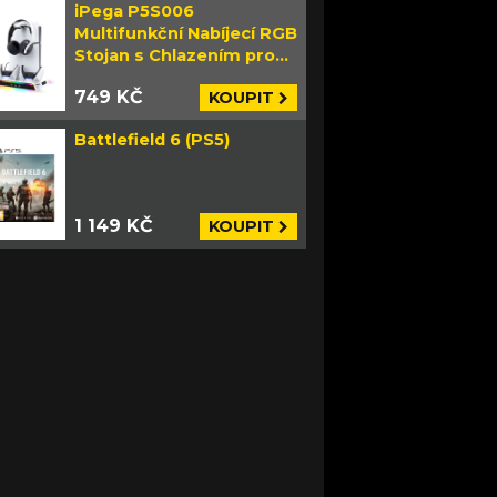
iPega P5S006
Multifunkční Nabíjecí RGB
Stojan s Chlazením pro
PS5 Slim bílý
749 KČ
KOUPIT
Battlefield 6 (PS5)
1 149 KČ
KOUPIT