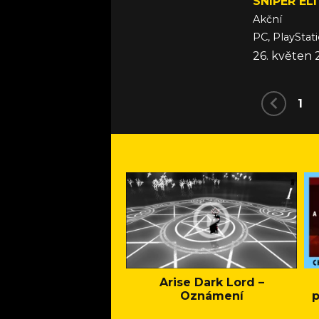
SNIPER ELI
Akční
PC, PlayStat
26. květen
1
Arise Dark Lord –
Oznámení
p