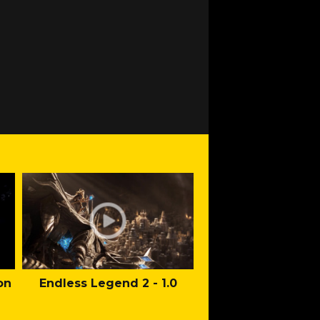
on
Endless Legend 2 - 1.0
Mafia: The Old Co
Man of Honor Ga