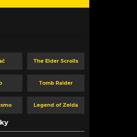
ač
The Elder Scrolls
o
Tomb Raider
ismo
Legend of Zelda
nky