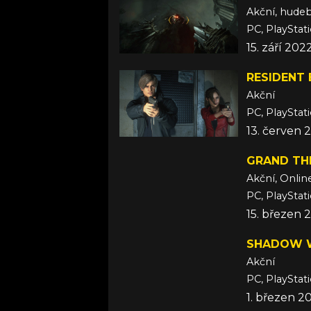
Akční, hude
PC, PlayStat
15. září 202
RESIDENT 
Akční
PC, PlayStat
13. červen 
GRAND THE
Akční, Onlin
PC, PlayStat
15. březen 
SHADOW W
Akční
PC, PlayStat
1. březen 2