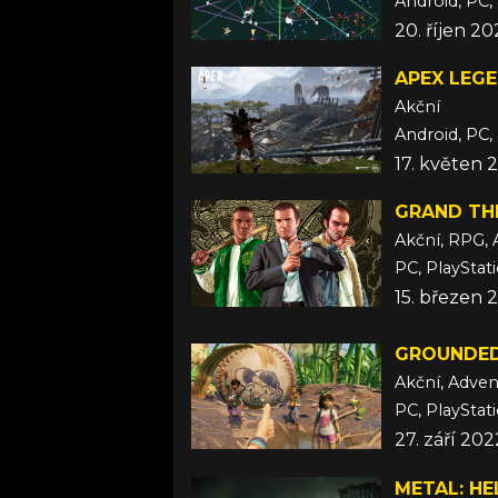
20. říjen 2
APEX LEG
Akční
Android, PC,
17. květen 
GRAND THE
Akční, RPG, 
15. březen 
GROUNDE
Akční, Adven
PC, PlayStat
27. září 202
METAL: HE