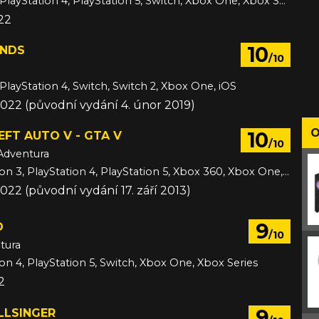
Android, PC, PlayStation 4, PlayStation 5, Switch, Xbox One, Xbox Series, iOS
022
10
ENDS
/10
 PlayStation 4, Switch, Switch 2, Xbox One, iOS
2022 (původní vydání 4. únor 2019)
O
10
FT AUTO V - GTA V
/10
Adventura
PC, PlayStation 3, PlayStation 4, PlayStation 5, Xbox 360, Xbox One, Xbox Series
2022 (původní vydání 17. září 2013)
9
D
/10
tura
ion 4, PlayStation 5, Switch, Xbox One, Xbox Series
2
9
LLSINGER