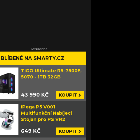
BLÍBENÉ NA SMARTY.CZ
TIGO Ultimate R5-7500F,
5070 - 1TB 32GB
43 990 KČ
KOUPIT
iPega P5 V001
Multifunkční Nabíjecí
Stojan pro PS VR2
649 KČ
KOUPIT