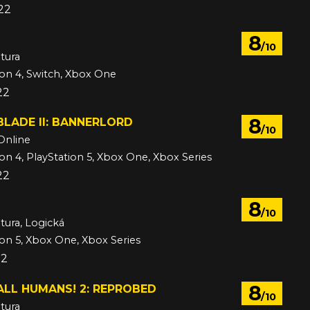
022
8
/10
tura
ion 4, Switch, Xbox One
22
8
LADE II: BANNERLORD
/10
Online
ion 4, PlayStation 5, Xbox One, Xbox Series
22
8
/10
tura, Logická
ion 5, Xbox One, Xbox Series
22
8
LL HUMANS! 2: REPROBED
/10
tura