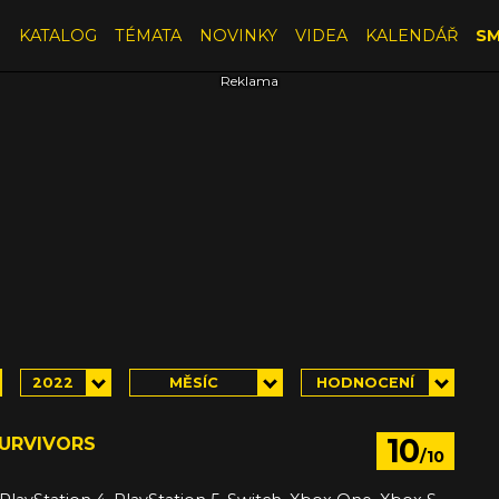
E
KATALOG
TÉMATA
NOVINKY
VIDEA
KALENDÁŘ
SM
2022
MĚSÍC
HODNOCENÍ
10
SURVIVORS
/10