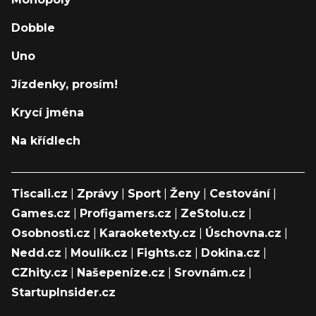
Dobble
Uno
Jízdenky, prosím!
Krycí jména
Na křídlech
Tiscali.cz
|
Zprávy
|
Sport
|
Ženy
|
Cestování
|
Games.cz
|
Profigamers.cz
|
ZeStolu.cz
|
Osobnosti.cz
|
Karaoketexty.cz
|
Úschovna.cz
|
Nedd.cz
|
Moulík.cz
|
Fights.cz
|
Dokina.cz
|
CZhity.cz
|
Našepeníze.cz
|
Srovnám.cz
|
StartupInsider.cz