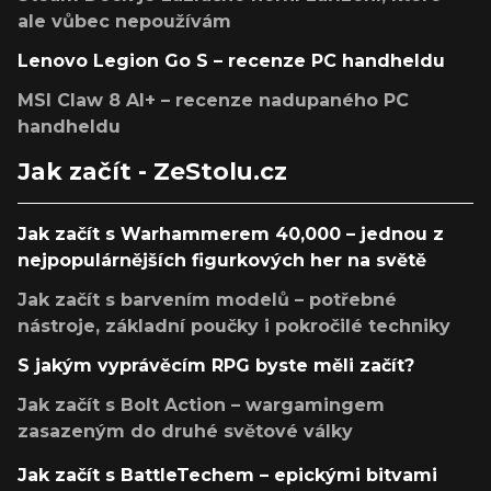
ale vůbec nepoužívám
Lenovo Legion Go S – recenze PC handheldu
MSI Claw 8 AI+ – recenze nadupaného PC
handheldu
Jak začít - ZeStolu.cz
Jak začít s Warhammerem 40,000 – jednou z
nejpopulárnějších figurkových her na světě
Jak začít s barvením modelů – potřebné
nástroje, základní poučky i pokročilé techniky
S jakým vyprávěcím RPG byste měli začít?
Jak začít s Bolt Action – wargamingem
zasazeným do druhé světové války
Jak začít s BattleTechem – epickými bitvami