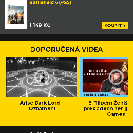
Battlefield 6 (PS5)
1 149 KČ
KOUPIT
DOPORUČENÁ VIDEA
Arise Dark Lord –
S Filipem Ženíšk
Oznámení
překladech her || C
Games