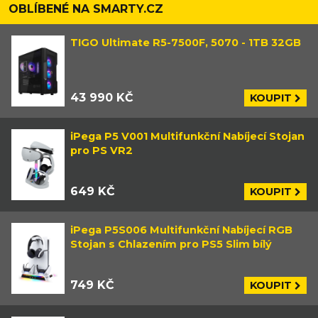
OBLÍBENÉ NA SMARTY.CZ
TIGO Ultimate R5-7500F, 5070 - 1TB 32GB
43 990 KČ
KOUPIT
iPega P5 V001 Multifunkční Nabíjecí Stojan
pro PS VR2
649 KČ
KOUPIT
iPega P5S006 Multifunkční Nabíjecí RGB
Stojan s Chlazením pro PS5 Slim bílý
749 KČ
KOUPIT