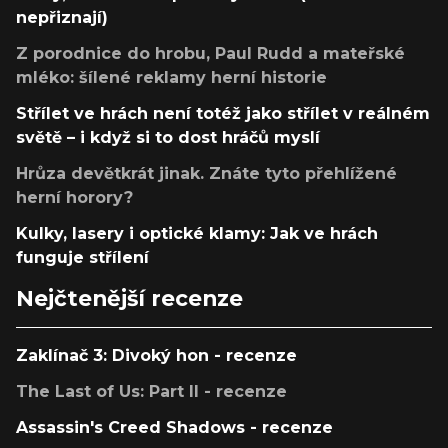
nepřiznají)
Z porodnice do hrobu, Paul Rudd a mateřské
mléko: šílené reklamy herní historie
Střílet ve hrách není totéž jako střílet v reálném
světě – i když si to dost hráčů myslí
Hrůza devětkrát jinak. Znáte tyto přehlížené
herní horory?
Kulky, lasery i optické klamy: Jak ve hrách
funguje střílení
Nejčtenější recenze
Zaklínač 3: Divoký hon - recenze
The Last of Us: Part II - recenze
Assassin's Creed Shadows - recenze