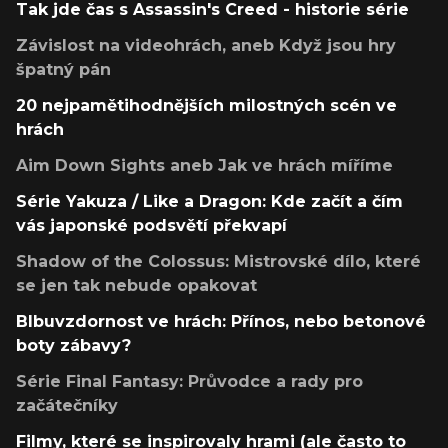
Tak jde čas s Assassin's Creed - historie série
Závislost na videohrách, aneb Když jsou hry
špatný pán
20 nejpamětihodnějších milostných scén ve
hrách
Aim Down Sights aneb Jak ve hrách míříme
Série Yakuza / Like a Dragon: Kde začít a čím
vás japonské podsvětí překvapí
Shadow of the Colossus: Mistrovské dílo, které
se jen tak nebude opakovat
Blbuvzdornost ve hrách: Přínos, nebo betonové
boty zábavy?
Série Final Fantasy: Průvodce a rady pro
začátečníky
Filmy, které se inspirovaly hrami (ale často to