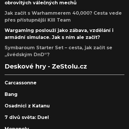
obrovitých válečných mechů
Jak začít s Warhammerem 40,000? Cesta vede
přes přístupnější Kill Team
Wargaming poslouží jako zábava, vzdělání i
armádní simulace. Jak s ním ale začít?
Symbaroum Starter Set – cesta, jak začít se
„švédským DnD“?
Deskové hry - ZeStolu.cz
Carcassonne
Bang
Osadníci z Katanu
7 divů světa: Duel
Monopoly