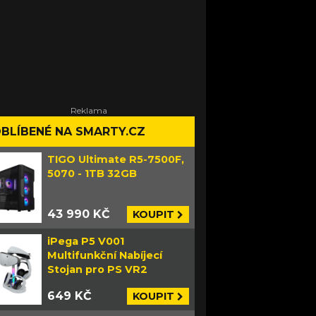
BLÍBENÉ NA SMARTY.CZ
TIGO Ultimate R5-7500F,
5070 - 1TB 32GB
43 990 KČ
KOUPIT
iPega P5 V001
Multifunkční Nabíjecí
Stojan pro PS VR2
649 KČ
KOUPIT