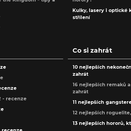
Kulky, lasery i optické
y
střílení
y
Co si zahrát
nze
10 nejlepších nekonečn
zahrát
ze
16 nejlepších remaků a
recenze
zahrát
 - recenze
11 nejlepších gangstere
ze
12 nejlepších roguelite
13 nejlepších hororů, k
- recenze