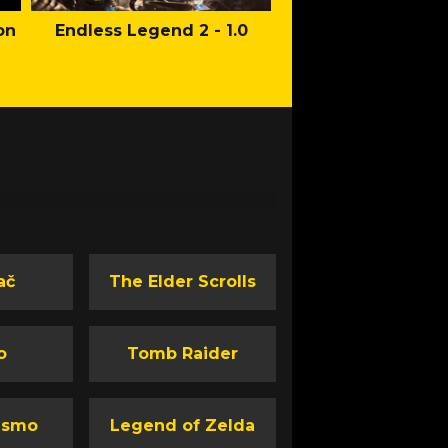
on
Endless Legend 2 - 1.0
Mafia: The Old Co
Man of Honor Ga
ač
The Elder Scrolls
o
Tomb Raider
ismo
Legend of Zelda