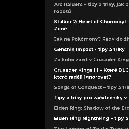
Arc Raiders – tipy a triky, jak 
robotů
Stalker 2: Heart of Chornobyl – 
Zóně
Jak na Pokémony? Rady do živ
Genshin Impact - tipy a triky
Za koho začít v Crusader Kings
Crusader Kings III – Které DLC 
které raději ignorovat?
Songs of Conquest – tipy a tri
Tipy a triky pro začátečníky 
Elden Ring: Shadow of the Erdt
Elden Ring Nightreing – tipy a 
The Legend of Zelda: Tears of