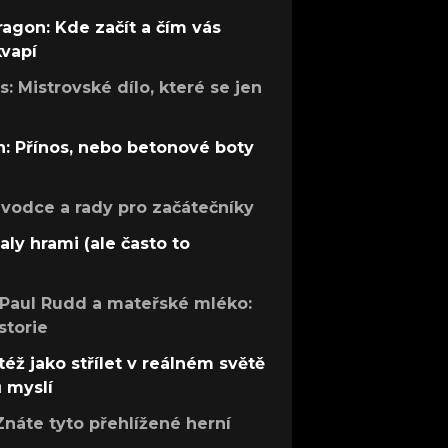
ragon: Kde začít a čím vás
kvapí
: Mistrovské dílo, které se jen
: Přínos, nebo betonové boty
růvodce a rady pro začátečníky
aly hrami (ale často to
 Paul Rudd a mateřské mléko:
storie
též jako střílet v reálném světě
ů myslí
Znáte tyto přehlížené herní