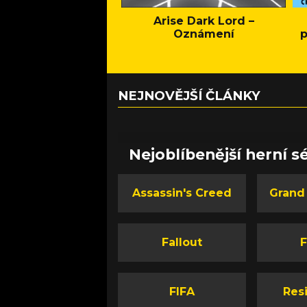
Arise Dark Lord –
Oznámení
p
NEJNOVĚJŠÍ ČLÁNKY
Nejoblíbenější herní sé
Assassin's Creed
Grand
Fallout
F
FIFA
Resi