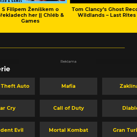
S Filipem Ženíškem o
Tom Clancy's Ghost Rec
řekladech her || Chléb &
Wildlands – Last Rites
Games
rie
 Theft Auto
Mafia
Zaklín
ar Cry
Call of Duty
Diabl
dent Evil
Mortal Kombat
Gran Tur