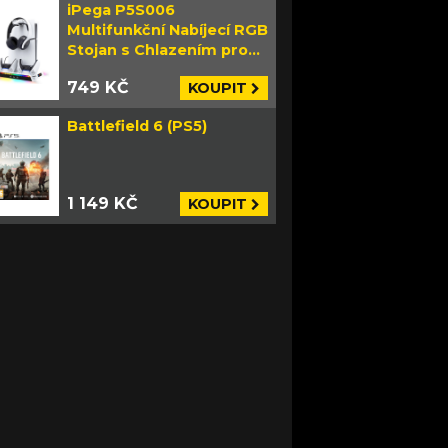
iPega P5S006
Multifunkční Nabíjecí RGB
Stojan s Chlazením pro
PS5 Slim bílý
749 KČ
KOUPIT
Battlefield 6 (PS5)
1 149 KČ
KOUPIT