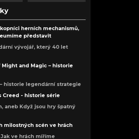
nky
ůkopníci herních mechanismů,
 neumíme představit
rní vývojář, který 40 let
f Might and Magic – historie
 – historie legendární strategie
s Creed - historie série
h, aneb Když jsou hry špatný
h milostných scén ve hrách
Jak ve hrách míříme