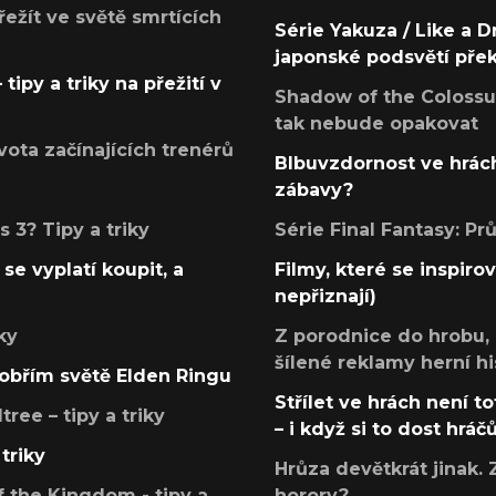
přežít ve světě smrtících
Série Yakuza / Like a D
japonské podsvětí pře
tipy a triky na přežití v
Shadow of the Colossus
tak nebude opakovat
ota začínajících trenérů
Blbuvzdornost ve hrách
zábavy?
 3? Tipy a triky
Série Final Fantasy: P
se vyplatí koupit, a
Filmy, které se inspirov
nepřiznají)
ky
Z porodnice do hrobu,
šílené reklamy herní hi
v obřím světě Elden Ringu
Střílet ve hrách není to
ree – tipy a triky
– i když si to dost hráč
triky
Hrůza devětkrát jinak. 
 the Kingdom - tipy a
horory?