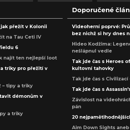
Doporučené člá
jak přežít v Kolonii
Videoherní poprvé: Pr
bez nichž si hry dnes
žít na Tau Ceti IV
Hideo Kodžima: Legendá
fieldu 6
nešlápnul vedle
k najít ten nejlepší loot
Tak jde čas s Heroes o
a triky pro přežití v
kultovní tahovky
Tak jde čas s Civilizací
 tipy a triky
Tak jde čas s Assassin'
postavit démonům v
Závislost na videohrác
pán
py a triky
20 nejpamětihodnějšíc
Aim Down Sights aneb 