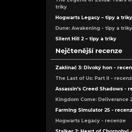
triky
Hogwarts Legacy – tipy a trik
Dune: Awakening - tipy a trik
Silent Hill 2 – tipy a triky
Nejčtenější recenze
Zaklínač 3: Divoký hon - rece
The Last of Us: Part II - recen
Assassin's Creed Shadows - 
Kingdom Come: Deliverance 2
Farming Simulator 25 - recen
Hogwarts Legacy - recenze
Stalker 2: Heart of Chornobyl 