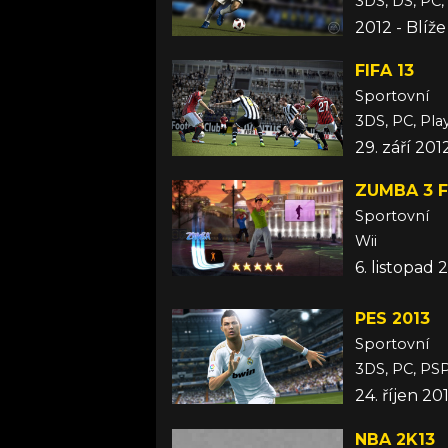
3DS, DS, PC,
2012 - Blíž
FIFA 13
Sportovní
3DS, PC, Play
29. září 201
ZUMBA 3 F
Sportovní
Wii
6. listopad 
PES 2013
Sportovní
3DS, PC, PSP
24. říjen 20
NBA 2K13