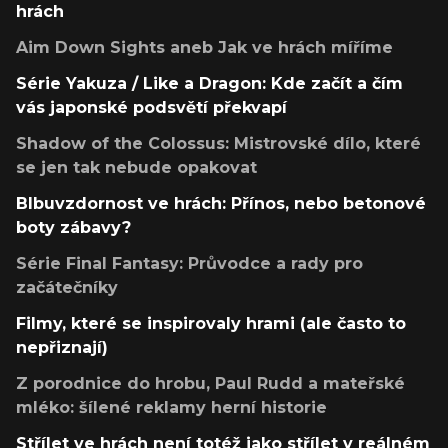
hrách
Aim Down Sights aneb Jak ve hrách míříme
Série Yakuza / Like a Dragon: Kde začít a čím
vás japonské podsvětí překvapí
Shadow of the Colossus: Mistrovské dílo, které
se jen tak nebude opakovat
Blbuvzdornost ve hrách: Přínos, nebo betonové
boty zábavy?
Série Final Fantasy: Průvodce a rady pro
začátečníky
Filmy, které se inspirovaly hrami (ale často to
nepřiznají)
Z porodnice do hrobu, Paul Rudd a mateřské
mléko: šílené reklamy herní historie
Střílet ve hrách není totéž jako střílet v reálném