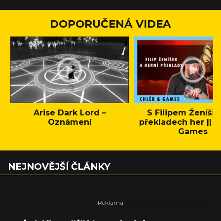
DOPORUČENÁ VIDEA
Arise Dark Lord –
S Filipem Ženíšk
Oznámení
překladech her || C
Games
NEJNOVĚJŠÍ ČLÁNKY