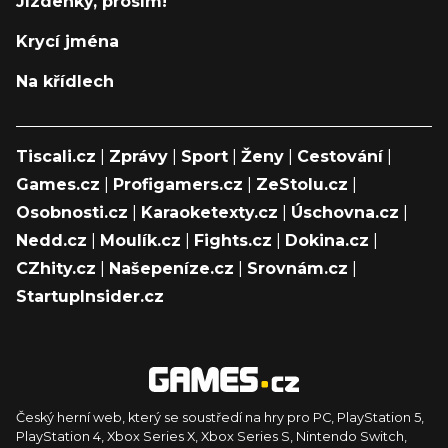
Jízdenky, prosím!
Krycí jména
Na křídlech
Tiscali.cz
|
Zprávy
|
Sport
|
Ženy
|
Cestování
|
Games.cz
|
Profigamers.cz
|
ZeStolu.cz
|
Osobnosti.cz
|
Karaoketexty.cz
|
Úschovna.cz
|
Nedd.cz
|
Moulík.cz
|
Fights.cz
|
Dokina.cz
|
CZhity.cz
|
Našepeníze.cz
|
Srovnám.cz
|
StartupInsider.cz
Český herní web, který se soustředí na hry pro PC, PlayStation 5,
PlayStation 4, Xbox Series X, Xbox Series S, Nintendo Switch,