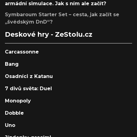
armádní simulace. Jak s ním ale začít?
Symbaroum Starter Set – cesta, jak začít se
„švédským DnD“?
Deskové hry - ZeStolu.cz
Carcassonne
Bang
Osadníci z Katanu
7 divů světa: Duel
Monopoly
Dobble
Uno