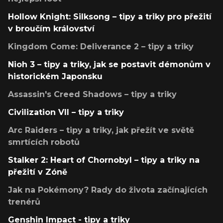
Hollow Knight: Silksong – tipy a triky pro přežití
v broučím království
Kingdom Come: Deliverance 2 – tipy a triky
Nioh 3 – tipy a triky, jak se postavit démonům v
historickém Japonsku
Assassin's Creed Shadows – tipy a triky
Civilization VII – tipy a triky
Arc Raiders – tipy a triky, jak přežít ve světě
smrtících robotů
Stalker 2: Heart of Chornobyl – tipy a triky na
přežití v Zóně
Jak na Pokémony? Rady do života začínajících
trenérů
Genshin Impact - tipy a triky