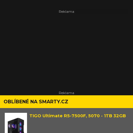
OBLÍBENÉ NA SMARTY.CZ
TIGO Ultimate R5-7500F, 5070 - 1TB 32GB