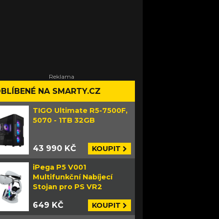
BLÍBENÉ NA SMARTY.CZ
TIGO Ultimate R5-7500F,
5070 - 1TB 32GB
43 990 KČ
KOUPIT
iPega P5 V001
Multifunkční Nabíjecí
Stojan pro PS VR2
649 KČ
KOUPIT