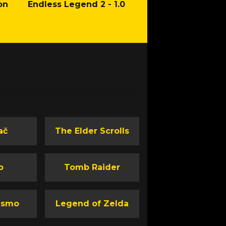
on
Endless Legend 2 - 1.0
Mafia: The Old Co
Man of Honor Ga
ač
The Elder Scrolls
o
Tomb Raider
ismo
Legend of Zelda