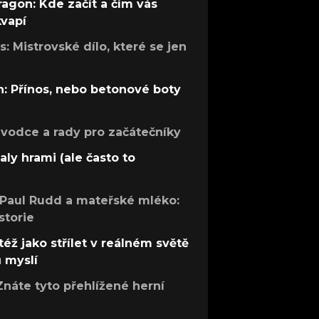
ragon: Kde začít a čím vás
kvapí
: Mistrovské dílo, které se jen
: Přínos, nebo betonové boty
růvodce a rady pro začátečníky
aly hrami (ale často to
 Paul Rudd a mateřské mléko:
storie
též jako střílet v reálném světě
ů myslí
Znáte tyto přehlížené herní