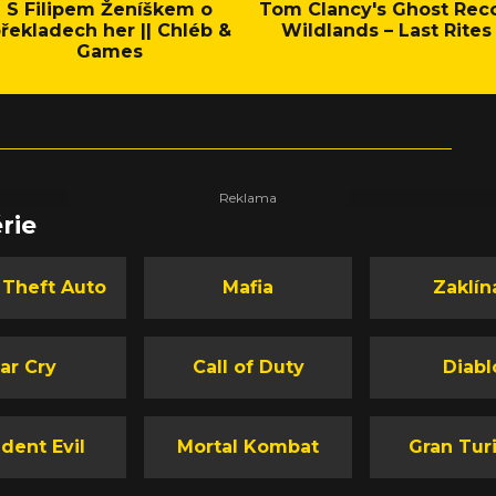
S Filipem Ženíškem o
Tom Clancy's Ghost Rec
řekladech her || Chléb &
Wildlands – Last Rites
Games
rie
 Theft Auto
Mafia
Zaklín
ar Cry
Call of Duty
Diabl
dent Evil
Mortal Kombat
Gran Tur