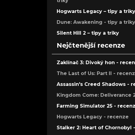
triky
Hogwarts Legacy – tipy a trik
Dune: Awakening - tipy a trik
Silent Hill 2 – tipy a triky
Nejčtenější recenze
Zaklínač 3: Divoký hon - rece
The Last of Us: Part II - recen
Assassin's Creed Shadows - 
Kingdom Come: Deliverance 2
Farming Simulator 25 - recen
Hogwarts Legacy - recenze
Stalker 2: Heart of Chornobyl 