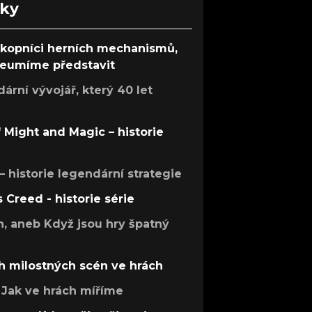
nky
ůkopníci herních mechanismů,
 neumíme představit
rní vývojář, který 40 let
f Might and Magic – historie
 – historie legendární strategie
s Creed - historie série
h, aneb Když jsou hry špatný
h milostných scén ve hrách
Jak ve hrách míříme