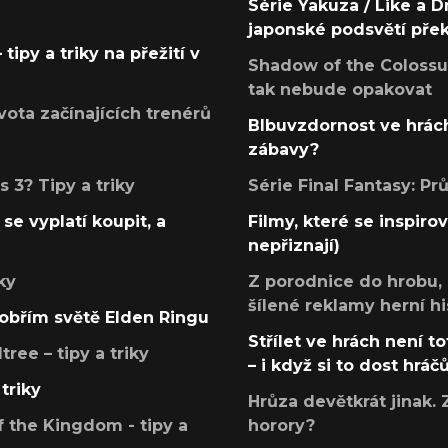
Série Yakuza / Like a D
japonské podsvětí pře
tipy a triky na přežití v
Shadow of the Colossus
tak nebude opakovat
ota začínajících trenérů
Blbuvzdornost ve hrách
zábavy?
 3? Tipy a triky
Série Final Fantasy: P
se vyplatí koupit, a
Filmy, které se inspirov
nepřiznají)
ky
Z porodnice do hrobu,
šílené reklamy herní hi
v obřím světě Elden Ringu
Střílet ve hrách není to
ree – tipy a triky
– i když si to dost hráč
triky
Hrůza devětkrát jinak. 
 the Kingdom - tipy a
horory?