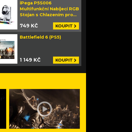
iPega P5S006
Multifunkční Nabíjecí RGB
Stojan s Chlazením pro
PS5 Slim bílý
749 KČ
KOUPIT
Battlefield 6 (PS5)
1 149 KČ
KOUPIT