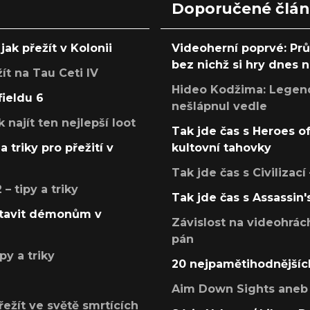
Doporučené člá
jak přežít v Kolonii
Videoherní poprvé: Pr
bez nichž si hry dnes
žít na Tau Ceti IV
Hideo Kodžima: Legendá
fieldu 6
nešlápnul vedle
k najít ten nejlepší loot
Tak jde čas s Heroes o
a triky pro přežití v
kultovní tahovky
Tak jde čas s Civilizací
 tipy a triky
Tak jde čas s Assassin'
postavit démonům v
Závislost na videohrác
pán
py a triky
20 nejpamětihodnějšíc
Aim Down Sights aneb 
přežít ve světě smrtících