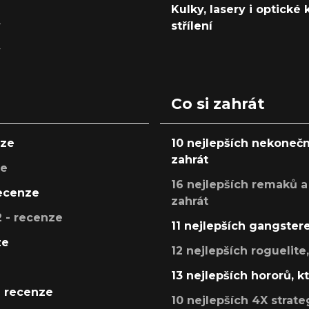
Kulky, lasery i optické
y
střílení
y
Co si zahrát
nze
10 nejlepších nekonečn
zahrát
ze
16 nejlepších remaků a
recenze
zahrát
 - recenze
11 nejlepších gangstere
ze
12 nejlepších roguelite
13 nejlepších hororů, k
- recenze
10 nejlepších 4X strate