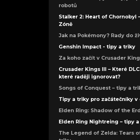
robotů
Stalker 2: Heart of Chornobyl – 
Zóně
Jak na Pokémony? Rady do živ
Genshin Impact - tipy a triky
Za koho začít v Crusader Kings
Crusader Kings III – Které DLC 
které raději ignorovat?
Songs of Conquest – tipy a tri
Tipy a triky pro začátečníky 
Elden Ring: Shadow of the Erdt
Elden Ring Nightreing – tipy a 
The Legend of Zelda: Tears of