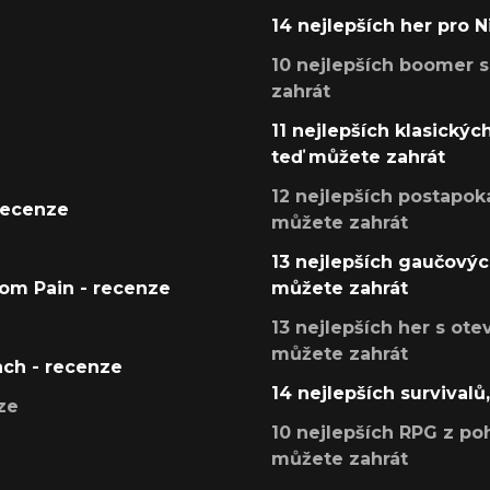
14 nejlepších her pro 
10 nejlepších boomer s
zahrát
11 nejlepších klasickýc
teď můžete zahrát
12 nejlepších postapoka
recenze
můžete zahrát
13 nejlepších gaučových
tom Pain - recenze
můžete zahrát
13 nejlepších her s ot
můžete zahrát
ach - recenze
14 nejlepších survivalů
ze
10 nejlepších RPG z poh
můžete zahrát